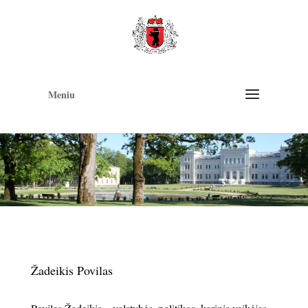
Op
too
Meniu
Žadeikis Povilas