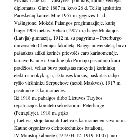
Povilas Žadeikis – valstybės, politikos, karinis veikėjas,
diplomatas. Gimė 1887 m. kovo 26 d. Telšių apskrities
Pareskečių kaime. Mirė 1957 m. gegužės 11 d.
Vašingtone. Mokėsi Palangos progimnazijoje, kurią
baigė 1903 metais. Vėliau (1907 m.) baigė Mintaujos
(Latvija) gimnaziją, 1912 m. su pagyrimu – Peterburgo
universiteto Chemijos fakultetą. Baigęs universitetą, buvo
pašauktas atlikti karinės prievolės caro kariuomenėje,
tarnavo Kaune ir Gardine (iki Pirmojo pasaulinio karo
pradžios), vėliau buvo pasiųstas mokytis į karininkų
elektros mokyklą, ir, išklausęs kursus, paskirtas radijo
ryšio viršininku Serpuchove (netoli Maskvos). 1917 m.
pasitraukė iš kariuomenės.
Iki 1918 m. pabaigos dirbo Lietuvos Tarybos
repatriacijos komiteto sekretoriumi Peterburge
(Petrapilyje). 1918 m. grįžo
į Lietuvą, stojo tarnauti Lietuvos kariuomenėn savanoriu.
Kaune organizavo elektrotechnikos batalioną.
IV Ministrų kabinete (1919-04-12–1919-10-07) nuo