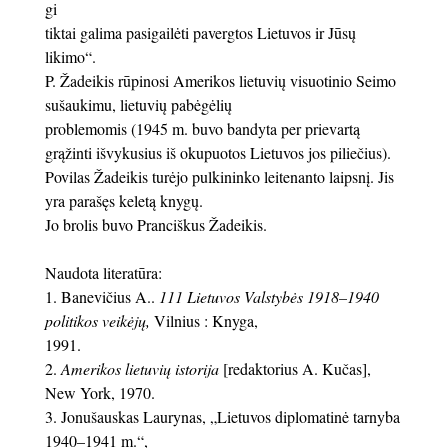
gi
tiktai galima pasigailėti pavergtos Lietuvos ir Jūsų
likimo“.
P. Žadeikis rūpinosi Amerikos lietuvių visuotinio Seimo
sušaukimu, lietuvių pabėgėlių
problemomis (1945 m. buvo bandyta per prievartą
grąžinti išvykusius iš okupuotos Lietuvos jos piliečius).
Povilas Žadeikis turėjo pulkininko leitenanto laipsnį. Jis
yra parašęs keletą knygų.
Jo brolis buvo Pranciškus Žadeikis.
Naudota literatūra:
Banevičius A..
111 Lietuvos Valstybės 1918–1940
politikos veikėjų,
Vilnius : Knyga,
1991.
Amerikos lietuvių istorija
[redaktorius A. Kučas],
New York, 1970.
Jonušauskas Laurynas, „Lietuvos diplomatinė tarnyba
1940–1941 m.“,