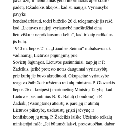
pavardžių ir nebūdamas gerai informuotas apie krašto
padėtį, P.Žadeikis tikėjosi, kad su naująja Vyriausybe
pavyks
bendradarbiauti, todėl birželio 26 d. telegramoje jis rašė,
kad „Lietuvos naujoji vyriausybė nuoširdžiai eina
lietuvišku ir nepriklausomu keliu”, kad ir kaip radikalus
jis būtų.
1940 m. liepos 21 d. „Liaudies Seimui“ nubalsavus už
vadinamąjį Lietuvos prijungimą prie
Sovietų Sąjungos, Lietuvos pasiuntiniai, tarp jų ir P.
Žadeikis, įteikė protesto notas daugumai vyriausybių,
prie kurių jie buvo akredituoti. Okupacinė vyriausybė
reagavo žaibiškai: užsienio reikalų ministras P. Glovackis
liepos 26 d. kreipėsi į marionetinę Ministrų Tarybą, kad
Lietuvos pasiuntinius B. K. Balutį (Londone) ir P.
Žadeikį (Vašingtone) atleistų iš pareigų ir atimtų
Lietuvos pilietybę, uždraustų grįžti į tėvynę ir
konfiskuotų jų turtą. P. Žadeikis laiške Užsienio reikalų
ministerijai rašė: „Jei būtumėt laisvi, protestuočiau, dabar