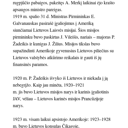
rugpjūčio pabaigos, pakeitęs A. Merkį laikinai ėjo krašto
apsaugos ministro pareigas.
1919 m. spalio 31 d. Ministras Pirmininkas E.
Galvanauskas pasirašė įgaliojimus į Ameriką
siunčiamai Lietuvos Laisvės misijai. Šios misijos
pirmininku buvo paskirtas J. Vileišis, nariais – majoras P.
Žadeikis ir kunigas J. Žilius. Misijos tikslas buvo
supažindinti Amerikoje gyvenusius Lietuvos piliečius su
Lietuvos valstybės atkūrimo reikalais ir gauti iš jų
finansinės paramos.
1920 m. P. Žadeikis išvyko iš Lietuvos ir niekada į ją
nebegrįžo. Kaip jau minėta, 1920–1921
m. jis buvo Lietuvos misijos narys ir karinis įgaliotinis
JAV, vėliau – Lietuvos karinės misijos Prancūzijoje
narys.
1923 m. visam laikui apsistojo Amerikoje: 1923–1928
m. buvo Lietuvos konsulas Čikagoje,