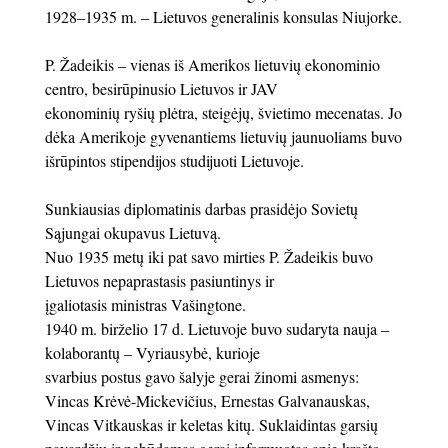
1928–1935 m. – Lietuvos generalinis konsulas Niujorke.
P. Žadeikis – vienas iš Amerikos lietuvių ekonominio
centro, besirūpinusio Lietuvos ir JAV
ekonominių ryšių plėtra, steigėjų, švietimo mecenatas. Jo
dėka Amerikoje gyvenantiems lietuvių jaunuoliams buvo
išrūpintos stipendijos studijuoti Lietuvoje.
Sunkiausias diplomatinis darbas prasidėjo Sovietų
Sąjungai okupavus Lietuvą.
Nuo 1935 metų iki pat savo mirties P. Žadeikis buvo
Lietuvos nepaprastasis pasiuntinys ir
įgaliotasis ministras Vašingtone.
1940 m. birželio 17 d. Lietuvoje buvo sudaryta nauja –
kolaborantų – Vyriausybė, kurioje
svarbius postus gavo šalyje gerai žinomi asmenys:
Vincas Krėvė-Mickevičius, Ernestas Galvanauskas,
Vincas Vitkauskas ir keletas kitų. Suklaidintas garsių