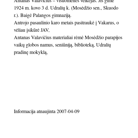
Antanas Valavičius – visuomenės veikėjas. Jis gimė
1924 m. kovo 3 d. Udralių k. (Mosėdžio sen., Skuodo
r.). Baigė Palangos gimnaziją.
Antrojo pasaulinio karo metais pasitraukė į Vakarus, o
vėliau įsikūrė JAV,
Antanas Valavičius materialiai rėmė Mosėdžio parapijos
vaikų globos namus, seniūniją, biblioteką, Udralių
pradinę mokyklą,
Informacija atnaujinta 2007-04-09