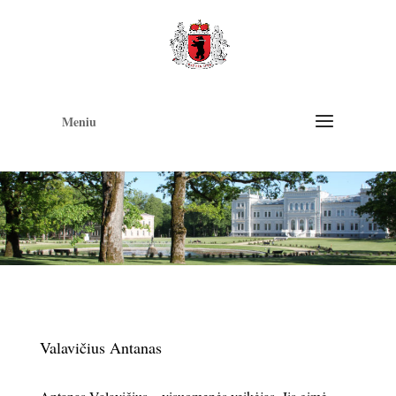
Op
too
Meniu
Valavičius Antanas