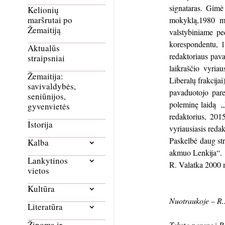
signataras. Gimė
Kelionių
maršrutai po
mokyklą,1980 m. 
Žemaitiją
valstybiniame pe
korespondentu, 1
Aktualūs
redaktoriaus pav
straipsniai
laikraščio vyri
Žemaitija:
Liberalų frakcija
savivaldybės,
pavaduotojo pare
seniūnijos,
poleminę laidą „
gyvenvietės
redaktorius, 201
Istorija
vyriausiasis reda
Paskelbė daug str
Kalba
akmuo Lenkija“.
Lankytinos
R. Valatka 2000 
vietos
Kultūra
Nuotraukoje – R..
Literatūra
Žinoma ir
Tekstą parengė 