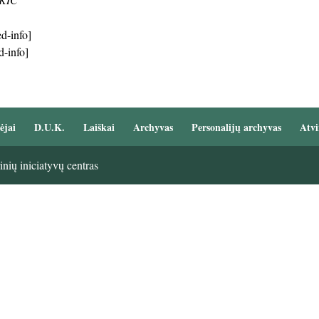
d-info]
d-info]
ėjai
D.U.K.
Laiškai
Archyvas
Personalijų archyvas
Atvi
nių iniciatyvų centras