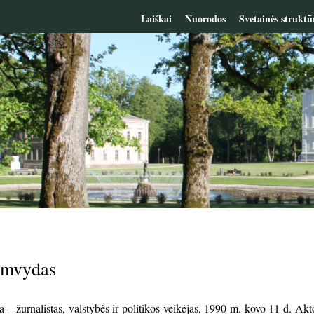
Laiškai
Nuorodos
Svetainės struktū
imvydas
– žurnalistas, valstybės ir politikos veikėjas, 1990 m. kovo 11 d. Ak