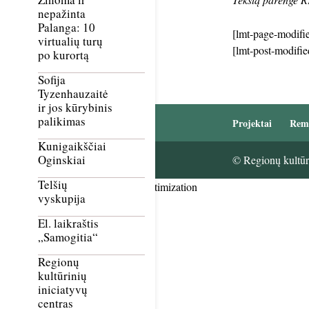
nepažinta
Palanga: 10
[lmt-page-modifie
virtualių turų
[lmt-post-modifie
po kurortą
Sofija
Tyzenhauzaitė
ir jos kūrybinis
palikimas
Projektai
Rem
Kunigaikščiai
Oginskiai
© Regionų kultūri
Telšių
Smush Image Compression and Optimization
vyskupija
El. laikraštis
„Samogitia“
Regionų
kultūrinių
iniciatyvų
centras