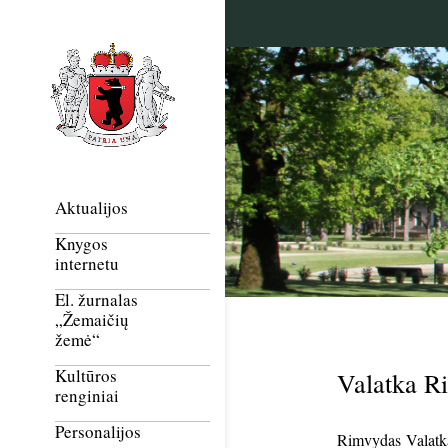
Aktualijos
Knygos
internetu
El. žurnalas
„Žemaičių
žemė“
Kultūros
Valatka R
renginiai
Personalijos
Rimvydas Valatka 