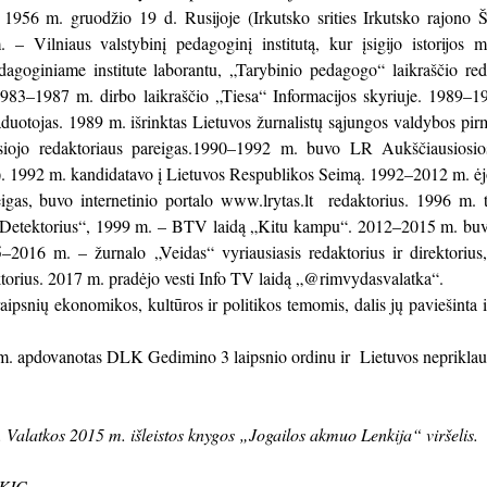
 1956 m. gruodžio 19 d. Rusijoje (Irkutsko srities Irkutsko rajon
– Vilniaus valstybinį pedagoginį institutą, kur įsigijo istorijos
dagoginiame institute laborantu, „Tarybinio pedagogo“ laikraščio re
983–1987 m. dirbo laikraščio „Tiesa“ Informacijos skyriuje. 1989–19
aduotojas. 1989 m. išrinktas Lietuvos žurnalistų sąjungos valdybos 
ausiojo redaktoriaus pareigas.1990–1992 m. buvo LR Aukščiausiosi
i). 1992 m. kandidatavo į Lietuvos Respublikos Seimą. 1992–2012 m. ėjo
igas, buvo internetinio portalo www.lrytas.lt redaktorius. 1996 m. 
Detektorius“, 1999 m. – BTV laidą „Kitu kampu“. 2012–2015 m. buvo l
5–2016 m. – žurnalo „Veidas“ vyriausiasis redaktorius ir direktor
ktorius. 2017 m. pradėjo vesti Info TV laidą „@rimvydasvalatka“.
aipsnių ekonomikos, kultūros ir politikos temomis, dalis jų paviešinta 
m. apdovanotas DLK Gedimino 3 laipsnio ordinu ir Lietuvos neprikla
 Valatkos 2015 m. išleistos knygos „Jogailos akmuo Lenkija“ viršelis.
RKIC