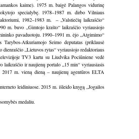
o Šamankos kaime). 1975 m. baigė Palangos vidurinę
 mokytojo specialybę. 1978–1987 m. dirbo Vilniaus
daktoriumi, 1982–1983 m. – „Valstiečių laikraščio“
90 m. buvo „Gimtojo krašto“ laikraščio vyriausiojo
pirmininko pavaduotoju. 1990–1991 m. ėjo „Atgimimo“
os Tarybos-Atkuriamojo Seimo deputatas (priklausė
 dienraščio „Lietuvos rytas“ vyriausiojo redaktoriaus
televizijoje TV3 kartu su Liudvika Pociūniene vedė
aikraščio ir naujienų portalo „15 min“ vyriausiasis
ius, 2017 m. vieną dieną – naujienų agentūros ELTA
interneto leidiniuose. 2015 m. išleido knygą „Jogailos
usomybės medaliu.