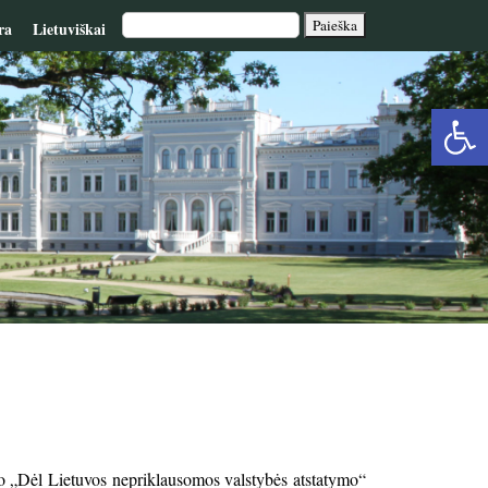
ra
Lietuviškai
Op
too
to „Dėl Lietuvos nepriklausomos valstybės atstatymo“