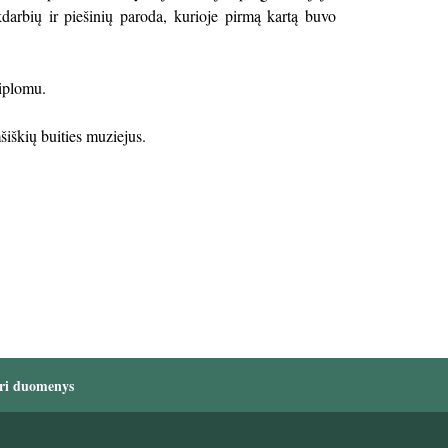
arbių ir piešinių paroda, kurioje pirmą kartą buvo
iplomu.
šiškių buities muziejus.
ri duomenys