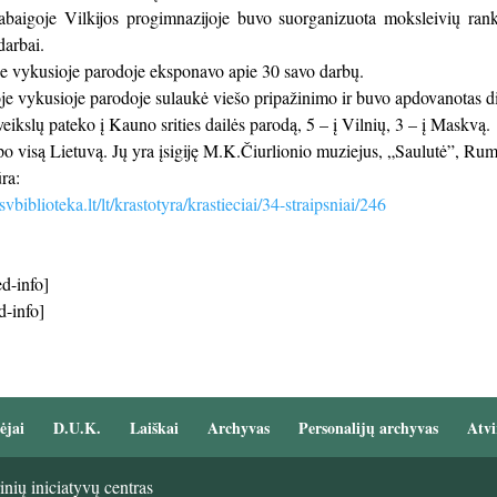
aigoje Vilkijos progimnazijoje buvo suorganizuota moksleivių rankd
darbai.
e vykusioje parodoje eksponavo apie 30 savo darbų.
je vykusioje parodoje sulaukė viešo pripažinimo ir buvo apdovanotas d
eikslų pateko į Kauno srities dailės parodą, 5 – į Vilnių, 3 – į Maskvą.
 po visą Lietuvą. Jų yra įsigiję M.K.Čiurlionio muziejus, „Saulutė”, Rum
ra:
vbiblioteka.lt/lt/krastotyra/krastieciai/34-straipsniai/246
d-info]
d-info]
ėjai
D.U.K.
Laiškai
Archyvas
Personalijų archyvas
Atvi
nių iniciatyvų centras