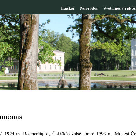
Laiškai
Nuorodos
Svetainės struktū
runonas
 1924 m. Besmerčių k., Čekiškės valsč., mirė 1993 m. Mokėsi Čeki