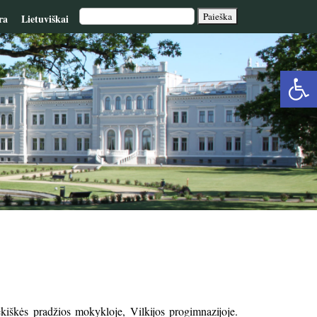
ra
Lietuviškai
Op
too
škės pradžios mokykloje, Vilkijos progimnazijoje.