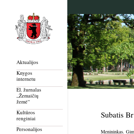
Aktualijos
Knygos
internetu
El. žurnalas
„Žemaičių
žemė“
Kultūros
Subatis B
renginiai
Personalijos
Menininkas. Gimė