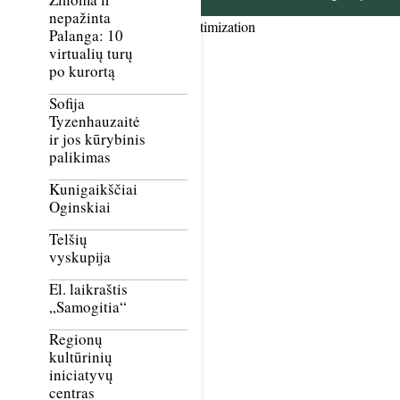
nepažinta
Smush Image Compression and Optimization
Palanga: 10
virtualių turų
po kurortą
Sofija
Tyzenhauzaitė
ir jos kūrybinis
palikimas
Kunigaikščiai
Oginskiai
Telšių
vyskupija
El. laikraštis
„Samogitia“
Regionų
kultūrinių
iniciatyvų
centras