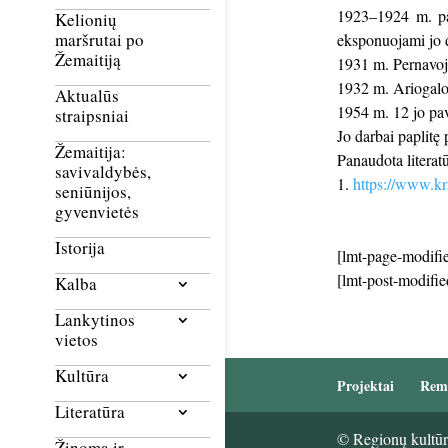
1923–1924 m. pab
Kelionių
maršrutai po
eksponuojami jo 
Žemaitiją
1931 m. Pernavoj
1932 m. Ariogalo
Aktualūs
1954 m. 12 jo pav
straipsniai
Jo darbai paplitę
Žemaitija:
Panaudota literatū
savivaldybės,
https://www.krs
seniūnijos,
gyvenvietės
Istorija
[lmt-page-modifie
[lmt-post-modifie
Kalba
Lankytinos
vietos
Kultūra
Projektai
Rem
Literatūra
© Regionų kultūri
Žinoma ir