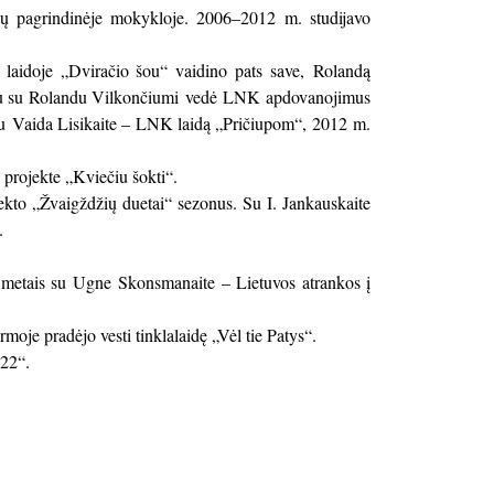
 pagrindinėje mokykloje. 2006–2012 m. studijavo
aidoje „Dviračio šou“ vaidino pats save, Rolandą
artu su Rolandu Vilkončiumi vedė LNK apdovanojimus
su Vaida Lisikaite – LNK laidą „Pričiupom“, 2012 m.
 projekte „Kviečiu šokti“.
kto „Žvaigždžių duetai“ sezonus. Su I. Jankauskaite
.
metais su Ugne Skonsmanaite – Lietuvos atrankos į
je pradėjo vesti tinklalaidę „Vėl tie Patys“.
22“.