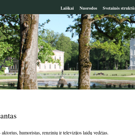
Laiškai
Nuorodos
Svetainės struktū
antas
ktorius, humoristas, renginių ir televizijos laidų vedėjas.