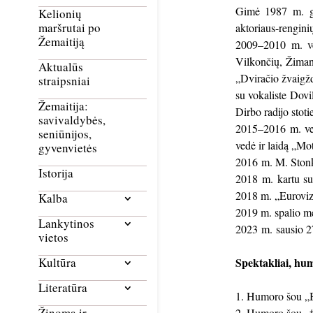
Gimė 1987 m. ge
Kelionių
maršrutai po
aktoriaus-rengini
Žemaitiją
2009–2010 m. ve
Vilkončių, Žiman
Aktualūs
„Dviračio žvaigž
straipsniai
su vokaliste Dovi
Žemaitija:
Dirbo radijo stot
savivaldybės,
2015–2016 m. ved
seniūnijos,
vedė ir laidą „Mo
gyvenvietės
2016 m. M. Stonk
Istorija
2018 m. kartu su
2018 m. „Eurovizi
Kalba
2019 m. spalio mė
Lankytinos
2023 m. sausio 2
vietos
Spektakliai, hu
Kultūra
Literatūra
Humoro šou „B
Žinoma ir
Humoro šou „