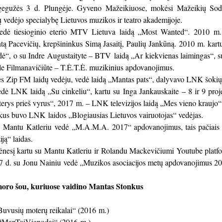
gužės 3 d. Plungėje. Gyveno Mažeikiuose, mokėsi Mažeikių Sodų
ų vedėjo specialybę Lietuvos muzikos ir teatro akademijoje.
dė tiesioginio eterio MTV Lietuva laidą „Most Wanted“. 2010 m. l
tą Pacevičių, krepšininkus Simą Jasaitį, Paulių Jankūną. 2010 m. k
dė“, o su Indre Augustaityte – BTV laidą „Ar kiekvienas laimingas“, 
le Filmanavičiūte – T.Ė.T.Ė. muzikinius apdovanojimus.
ies Zip FM laidų vedėju, vedė laidą „Mantas pats“, dalyvavo LNK šokių
ė LNK laidą „Su cinkeliu“, kartu su Inga Jankauskaite – 8 ir 9 proje
terys prieš vyrus“, 2017 m. – LNK televizijos laidą „Mes vieno kraujo“
us buvo LNK laidos „Blogiausias Lietuvos vairuotojas“ vedėjas.
 Mantu Katleriu vedė „M.A.M.A. 2017“ apdovanojimus, tais pačiais 
ją“ laidas.
nesį kartu su Mantu Katleriu ir Rolandu Mackevičiumi Youtube platformo
7 d. su Jonu Nainiu vedė „Muzikos asociacijos metų apdovanojimus 20
moro šou, kuriuose vaidino Mantas Stonkus
uvusių moterų reikalai“ (2016 m.)
#ManTaiVienodai“ (2016 m.)