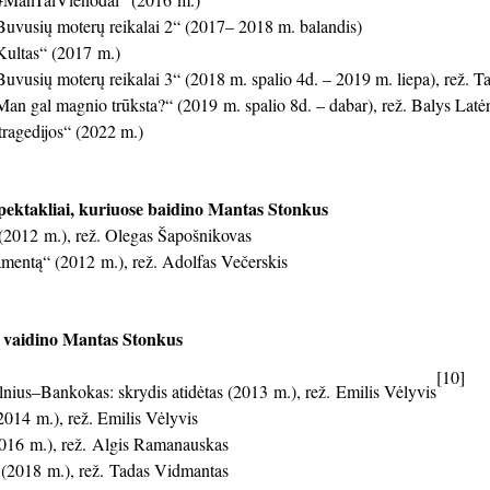
vusių moterų reikalai 2“ (2017– 2018 m. balandis)
ultas“ (2017 m.)
vusių moterų reikalai 3“ (2018 m. spalio 4d. – 2019 m. liepa), rež. 
n gal magnio trūksta?“ (2019 m. spalio 8d. – dabar), rež. Balys Latė
ragedijos“ (2022 m.)
pektakliai, kuriuose baidino Mantas Stonkus
2012 m.), rež. Olegas Šapošnikovas
amentą“ (2012 m.), rež. Adolfas Večerskis
e vaidino Mantas Stonkus
[10]
ius–Bankokas: skrydis atidėtas (2013 m.), rež. Emilis Vėlyvis
2014 m.), rež. Emilis Vėlyvis
016 m.), rež. Algis Ramanauskas
(2018 m.), rež. Tadas Vidmantas