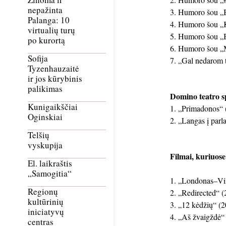
nepažinta
Humoro šou „Bu
Palanga: 10
Humoro šou „K
virtualių turų
Humoro šou „Bu
po kurortą
Humoro šou „Ma
Sofija
„Gal nedarom t
Tyzenhauzaitė
ir jos kūrybinis
palikimas
Domino teatro s
Kunigaikščiai
„Primadonos“ (
Oginskiai
„Langas į parl
Telšių
vyskupija
Filmai, kuriuos
El. laikraštis
„Samogitia“
„Londonas–Viln
Regionų
„Redirected“ (
kultūrinių
„12 kėdžių“ (2
iniciatyvų
„Aš žvaigždė“ 
centras