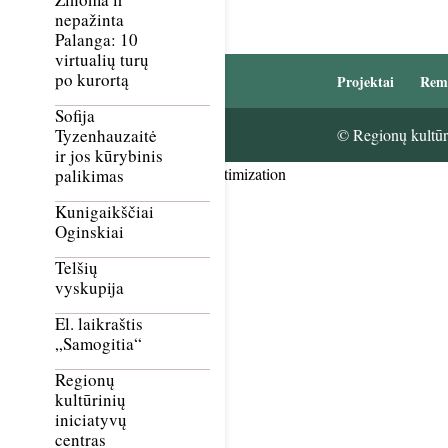
nepažinta
Palanga: 10
virtualių turų
po kurortą
Projektai
Rem
Sofija
Tyzenhauzaitė
© Regionų kultūri
ir jos kūrybinis
Smush Image Compression and Optimization
palikimas
Kunigaikščiai
Oginskiai
Telšių
vyskupija
El. laikraštis
„Samogitia“
Regionų
kultūrinių
iniciatyvų
centras