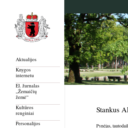
Aktualijos
Knygos
internetu
El. žurnalas
„Žemaičių
žemė“
Kultūros
Stankus A
renginiai
Personalijos
Pynėjas, tautodai