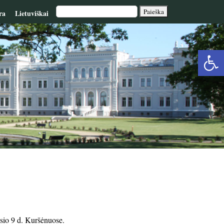
ra
Lietuviškai
Op
too
sio 9 d. Kuršėnuose.