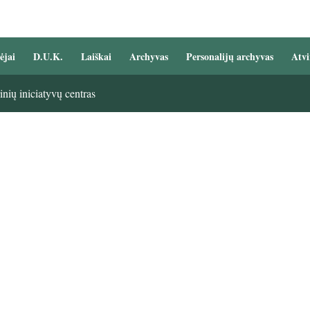
ėjai
D.U.K.
Laiškai
Archyvas
Personalijų archyvas
Atvi
nių iniciatyvų centras