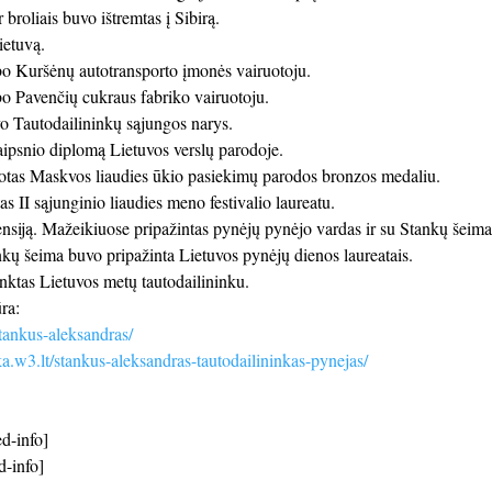
 broliais buvo ištremtas į Sibirą.
ietuvą.
o Kuršėnų autotransporto įmonės vairuotoju.
o Pavenčių cukraus fabriko vairuotoju.
 Tautodailininkų sąjungos narys.
aipsnio diplomą Lietuvos verslų parodoje.
tas Maskvos liaudies ūkio pasiekimų parodos bronzos medaliu.
s II sąjunginio liaudies meno festivalio laureatu.
ensiją. Mažeikiuose pripažintas pynėjų pynėjo vardas ir su Stankų šeima 
kų šeima buvo pripažinta Lietuvos pynėjų dienos laureatais.
nktas Lietuvos metų tautodailininku.
ra:
/stankus-aleksandras/
eka.w3.lt/stankus-aleksandras-tautodailininkas-pynejas/
d-info]
d-info]