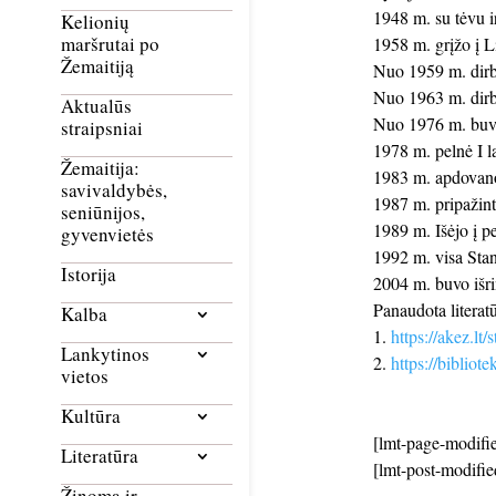
1948 m. su tėvu ir
Kelionių
maršrutai po
1958 m. grįžo į L
Žemaitiją
Nuo 1959 m. dirb
Nuo 1963 m. dirb
Aktualūs
Nuo 1976 m. buvo
straipsniai
1978 m. pelnė I l
Žemaitija:
1983 m. apdovano
savivaldybės,
1987 m. pripažinta
seniūnijos,
1989 m. Išėjo į p
gyvenvietės
1992 m. visa Stan
Istorija
2004 m. buvo išri
Panaudota literatū
Kalba
https://akez.lt
Lankytinos
https://bibliot
vietos
Kultūra
[lmt-page-modifie
Literatūra
[lmt-post-modifie
Žinoma ir