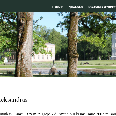
Laiškai
Nuorodos
Svetainės struktū
leksandras
lininkas. Gimė 1929 m. rugsėjo 7 d. Šventupių kaime, mirė 2005 m. sau