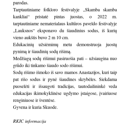
parodas.
Tarptautiniame folkloro festivalyje „Skamba skamba
kankliai“ pristatė pintas juostas, o 2022 m.
tarptautiniame nematerialaus kultūros paveldo festivalyje
„Lauksnos“ eksponavo du šiaudinius sodus, iš kurių
vieno aukštis buvo 2 m 10 cm.
Edukacinių užsiėmimų metu demonstruoja juostų
pynimą ir šiaudinių sodų rišimą.
Medžiagą sodų rišimui pasiruošia pati – užsiaugina nuo
grūdo iki tinkamo šiaudo sodo rišimui.
Sodų rišimo išmoko iš savo mamos Anastazijos, kuri taip
pat rišo sodus ir pynė šiaudines skrybėles. Siekdama
puoselėti ir išsaugoti tradicijas, tautodailininkė veda
edukacijas ikimokyklinėse ugdymo įstaigose, įvairiuose
renginiuose ir šventėse.
Gyvena ir kuria Skuode.
RKIC informacija