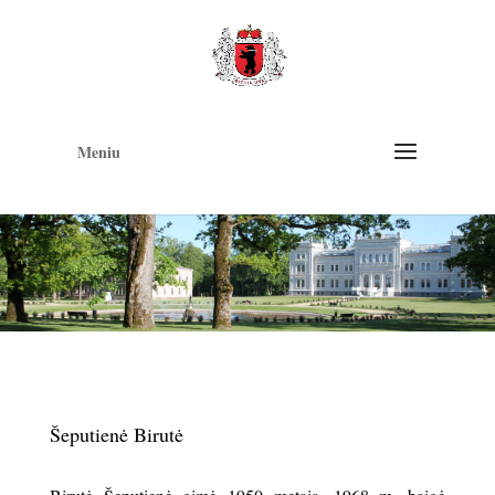
Op
too
Meniu
Šeputienė Birutė