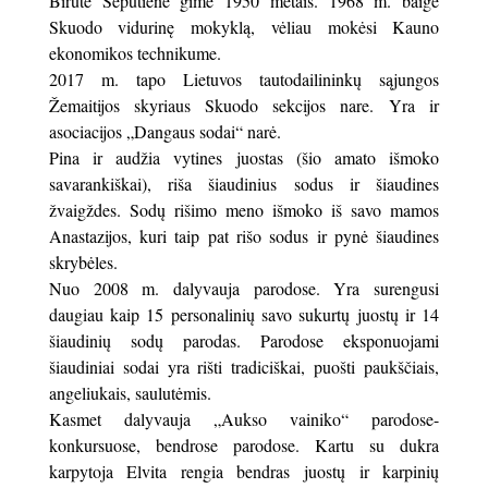
Birutė Šeputienė gimė 1950 metais. 1968 m. baigė
Skuodo vidurinę mokyklą, vėliau mokėsi Kauno
ekonomikos technikume.
2017 m. tapo Lietuvos tautodailininkų sąjungos
Žemaitijos skyriaus Skuodo sekcijos nare. Yra ir
asociacijos „Dangaus sodai“ narė.
Pina ir audžia vytines juostas (šio amato išmoko
savarankiškai), riša šiaudinius sodus ir šiaudines
žvaigždes. Sodų rišimo meno išmoko iš savo mamos
Anastazijos, kuri taip pat rišo sodus ir pynė šiaudines
skrybėles.
Nuo 2008 m. dalyvauja parodose. Yra surengusi
daugiau kaip 15 personalinių savo sukurtų juostų ir 14
šiaudinių sodų parodas. Parodose eksponuojami
šiaudiniai sodai yra rišti tradiciškai, puošti paukščiais,
angeliukais, saulutėmis.
Kasmet dalyvauja „Aukso vainiko“ parodose-
konkursuose, bendrose parodose. Kartu su dukra
karpytoja Elvita rengia bendras juostų ir karpinių