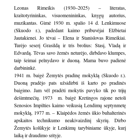
Leonas Rimeikis (1930–2025) – li­te­ratas,
kraštotyrininkas, visuomenininkas, knygų autorius,
muzikantas. Gimė 1930 m. spa­lio 14 d. Lenkimuose
(Skuo­do r.), padedant kaimo pribuvėjai Elžbietai
Jautakienei. Jo tėvai – Elena ir Stanislovas Rimeikiai.
Turėjo seserį Grasildą ir tris brolius: Stasį, Vladą ir
Edvardą. Tėvas savo žemės neturėjo, dirbdavo klumpes,
taip šeimai pelnydavo ir duoną. Mama buvo padienė
darbininkė.
1941 m. baigė Žemytės pra­dinę mokyklą (Skuodo r.).
Duoną pradėjo pats užsidirbti iš karto po pradinės
baigimo. Jam vėl pradėti mokytis pavyko tik po trijų
dešimtmečių. 1973 m. baigė Kretingos rajone netoli
Senosios Impilties kaimo veikusią Lendimų septynmetę
mokyklą, 1977 m. – Klai­pėdos žemės ūkio buhalterinės
apskaitos technikumo neaki­vaiz­di­nį skyrių. Dirbo
Žemytės kolūkyje ir Lenkimų tarybiniame ūkyje, kurį
laiką ir draudimo srityje.