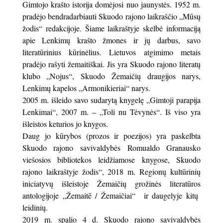
Gimtojo krašto istorija domėjosi nuo jaunystės. 1952 m.
pra­dėjo ben­dra­dar­biau­ti Skuo­do ra­jo­no laik­raščio „Mūsų
žodis“ re­dak­cijoje. Šiame laikraštyje skelbė informaciją
apie Len­kimų krašto žmones ir jų darbus, savo
literatūrinius kūrinėlius. Lietuvos atgimimo metais
pradėjo rašyti žemaitiškai. Jis yra Skuo­do ra­jo­no li­te­ra­tų
klubo „Nojus“, Skuo­do Žemaičių draugijos narys,
Lenkimų kapelos „Armonikieriai“ narys.
2005 m. išleido sa­vo sudarytą knygelę „Gim­to­ji pa­ra­pi­ja
Len­ki­mai“, 2007 m. – „To­li nu Tė­vy­nės“. Iš viso yra
išleistos keturios jo knygos.
Daug jo kūrybos (prozos ir poezijos) yra paskelbta
Skuodo rajono savivaldybės Romualdo Granausko
viešosios bibliotekos leidžiamose knygose, Skuodo
rajono laikraštyje žodis“, 2018 m. Regionų kultūrinių
iniciatyvų išleistoje Žemaičių grožinės literatūros
antologijoje „Žemaitē / Žemaičiai“ ir daugelyje kitų
leidinių.
2019 m. spalio 4 d. Skuodo rajono savivaldybės