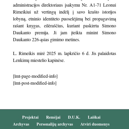
administracijos direktoriaus įsakymu Nr. A1-71 Leonui
Rimeikiui už vertingą indėlį į savo krašto istorijos
lobyną, etninio identiteto puoselėjimą bei propagavimą
rašant knygas, eilėraščius, kuriant paskirrta Simono
Daukanto premija. Ji jam įteikta minint Simono
Daukanto 226-ąsias gimimo metines.
L. Rimeikis mirė 2025 m. lapkričio 6 d. Jis palaidotas
Lenkimų miestelio kapinėse.
[lmt-page-modified-info]
[lmt-post-modified-info]
Projektai
Remėjai
D.U.K.
Laiškai
Archyvas
Personalijų archyvas
Atviri duomenys