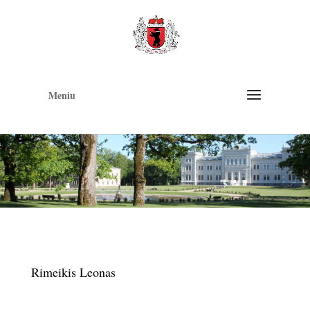
Op
too
Meniu
Rimeikis Leonas