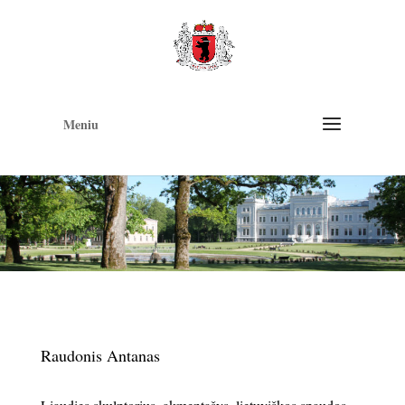
Op
too
Meniu
Raudonis Antanas