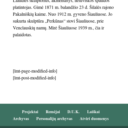
Liaudies skulptorius, akmentašys, lietuviškos spaudos
platintojas. Gimė 1871 m. balandžio 23 d. Šilalės rajono
Pakalniškių kaime. Nuo 1912 m. gyveno Šiauliuose. Jo
sukurta
skulptūra „Perkūnas“ stovi Šiauliuose, prie
Venclauskių namų. Mirė Šiauliuose 1939 m., čia ir
palaidotas.
[lmt-page-modified-info]
[lmt-post-modified-info]
Projektai
Remėjai
D.U.K.
Laiškai
Archyvas
Personalijų archyvas
Atviri duomenys