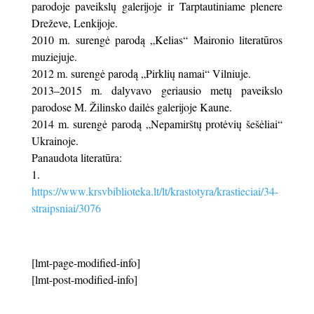
parodoje paveikslų galerijoje ir Tarptautiniame plenere
Dreževe, Lenkijoje.
2010 m. surengė parodą „Kelias“ Maironio literatūros
muziejuje.
2012 m. surengė parodą „Pirklių namai“ Vilniuje.
2013–2015 m. dalyvavo geriausio metų paveikslo
parodose M. Žilinsko dailės galerijoje Kaune.
2014 m. surengė parodą „Nepamirštų protėvių šešėliai“
Ukrainoje.
Panaudota literatūra:
https://www.krsvbiblioteka.lt/lt/krastotyra/krastieciai/34-
straipsniai/3076
[lmt-page-modified-info]
[lmt-post-modified-info]