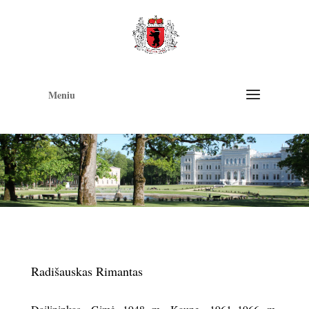
Op
too
Meniu
Radišauskas Rimantas