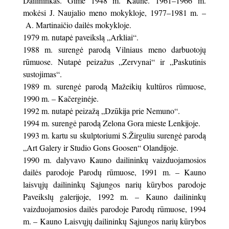
Dailininkas. Gimė 1948 m. Kaune. 1961–1966 m.
mokėsi J. Naujalio meno mokykloje, 1977–1981 m. –
A. Martinaičio dailės mokykloje.
1979 m. nutapė paveikslą „Arkliai“.
1988 m. surengė parodą Vilniaus meno darbuotojų
rūmuose. Nutapė peizažus „Zervynai“ ir „Paskutinis
sustojimas“.
1989 m. surengė parodą Mažeikių kultūros rūmuose,
1990 m. – Kačerginėje.
1992 m. nutapė peizažą „Dzūkija prie Nemuno“.
1994 m. surengė parodą Zelona Gora mieste Lenkijoje.
1993 m. kartu su skulptoriumi S.Žirguliu surengė parodą
„Art Galery ir Studio Gons Goosen“ Olandijoje.
1990 m. dalyvavo Kauno dailininkų vaizduojamosios
dailės parodoje Parodų rūmuose, 1991 m. – Kauno
laisvųjų dailininkų Sąjungos narių kūrybos parodoje
Paveikslų galerijoje, 1992 m. – Kauno dailininkų
vaizduojamosios dailės parodoje Parodų rūmuose, 1994
m. – Kauno Laisvųjų dailininkų Sąjungos narių kūrybos