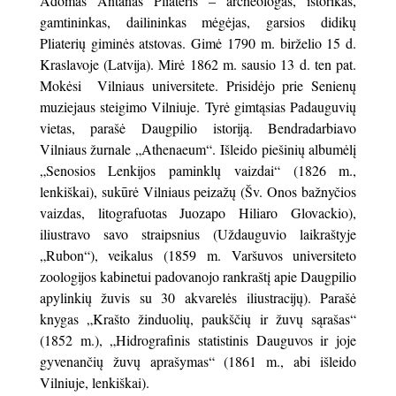
Adomas Antanas Pliateris – archeologas, istorikas,
gamtininkas, dailininkas mėgėjas, garsios didikų
Pliaterių giminės atstovas. Gimė 1790 m. birželio 15 d.
Kraslavoje (Latvija). Mirė 1862 m. sausio 13 d. ten pat.
Mokėsi Vilniaus universitete. Prisidėjo prie Senienų
muziejaus steigimo Vilniuje. Tyrė gimtąsias Padauguvių
vietas, parašė Daugpilio istoriją. Bendradarbiavo
Vilniaus žurnale „Athenaeum“. Išleido piešinių albumėlį
„Senosios Lenkijos paminklų vaizdai“ (1826 m.,
lenkiškai), sukūrė Vilniaus peizažų (Šv. Onos bažnyčios
vaizdas, litografuotas Juozapo Hiliaro Glovackio),
iliustravo savo straipsnius (Uždauguvio laikraštyje
„Rubon“), veikalus (1859 m. Varšuvos universiteto
zoologijos kabinetui padovanojo rankraštį apie Daugpilio
apylinkių žuvis su 30 akvarelės iliustracijų). Parašė
knygas „Krašto žinduolių, paukščių ir žuvų sąrašas“
(1852 m.), „Hidrografinis statistinis Dauguvos ir joje
gyvenančių žuvų aprašymas“ (1861 m., abi išleido
Vilniuje, lenkiškai).