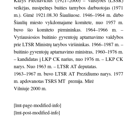
Kazys Plechavičius (1921–2000) – valstybės (LSSR)
veikėjas, nusipelnęs buities tarnybos darbuotojas (1971
m.). Gimė 1921.08.30 Šiauliuose. 1946–1964 m. dirbo
Šiaulių miesto vykdomajame komitete, nuo 1957 m.
buvo šio komiteto pirmininkas. 1964–1966 m. –
Vyriausiosios buitinio gyventojų aptarnavimo valdybos
prie LTSR Ministrų tarybos viršininkas. 1966–1987 m. –
buitinio gyventojų aptarnavimo ministras, 1960–1976 m.
– kandidatas į LKP CK narius, nuo 1976 m. – LKP CK
narys. Nuo 1963 m. – LTSR AT deputatas.
1963–1967 m. buvo LTSR AT Prezidiumo narys. 1977
m. apdovanotas TSRS MT premija. Mirė
Vilniuje 2000 m.
[lmt-page-modified-info]
[lmt-post-modified-info]