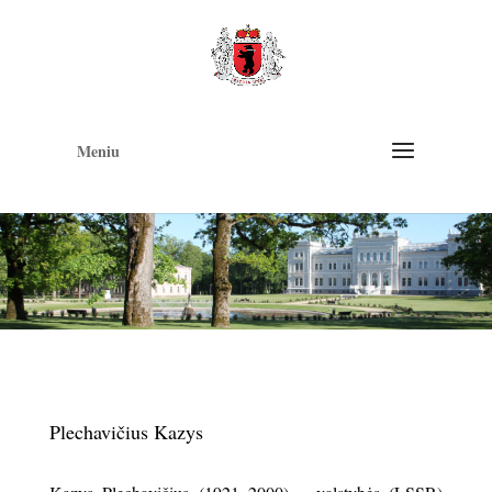
Op
too
Meniu
Plechavičius Kazys