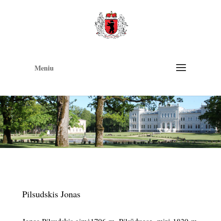
Op
too
Meniu
Pilsudskis Jonas