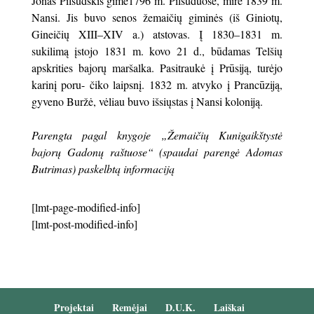
Jonas Pilsudskis gimė1796 m. Pilsūduose, mirė 1839 m.
Nan­si. Jis buvo senos žemaičių giminės (iš Giniotų,
Ginei­čių XIII–XIV a.) atstovas. Į 1830–1831 m.
sukilimą įstojo 1831 m. kovo 21 d., būdamas Telšių
apskrities bajorų mar­šalka. Pasitraukė į Prūsiją, turėjo
karinį poru- čiko laipsnį. 1832 m. atvyko į Prancūziją,
gyveno Buržė, vėliau buvo išsiųstas į Nansi koloniją.
Parengta pagal knygoje „Žemaičių Kunigaikštystė
bajorų Gadonų raštuose“ (spaudai parengė Adomas
Butrimas) paskelbtą informaciją
[lmt-page-modified-info]
[lmt-post-modified-info]
Projektai
Remėjai
D.U.K.
Laiškai