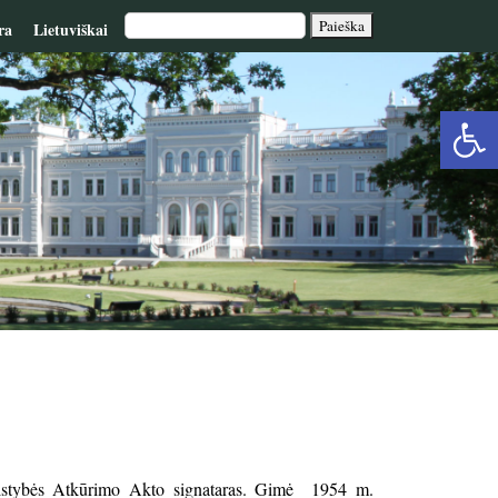
ra
Lietuviškai
Op
too
Valstybės Atkūrimo Akto signataras. Gimė 1954 m.