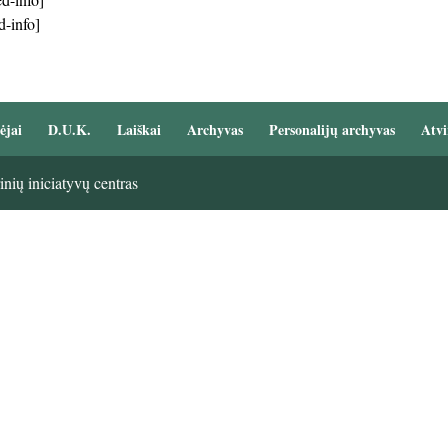
d-info]
ėjai
D.U.K.
Laiškai
Archyvas
Personalijų archyvas
Atvi
nių iniciatyvų centras