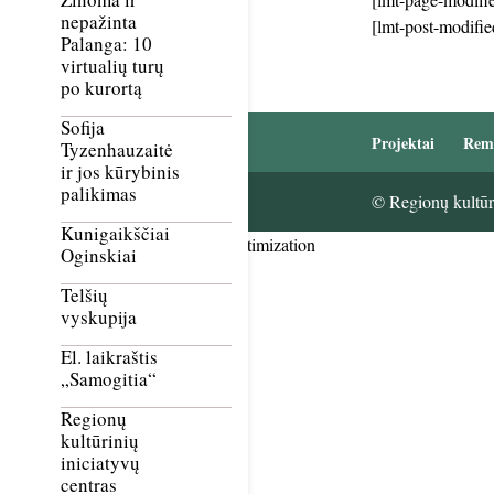
nepažinta
[lmt-post-modifie
Palanga: 10
virtualių turų
po kurortą
Sofija
Projektai
Rem
Tyzenhauzaitė
ir jos kūrybinis
palikimas
© Regionų kultūri
Kunigaikščiai
Smush Image Compression and Optimization
Oginskiai
Telšių
vyskupija
El. laikraštis
„Samogitia“
Regionų
kultūrinių
iniciatyvų
centras