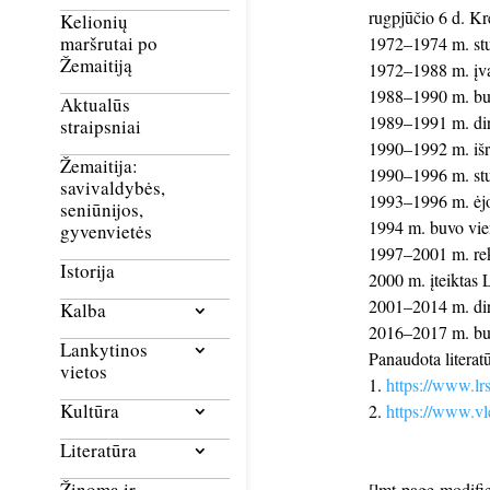
rugpjūčio 6 d. Kr
Kelionių
maršrutai po
1972–1974 m. stud
Žemaitiją
1972–1988 m. įva
1988–1990 m. bu
Aktualūs
1989–1991 m. dir
straipsniai
1990–1992 m. išr
Žemaitija:
1990–1996 m. stud
savivaldybės,
1993–1996 m. ėjo 
seniūnijos,
1994 m. buvo vien
gyvenvietės
1997–2001 m. rek
Istorija
2000 m. įteiktas 
2001–2014 m. dirb
Kalba
2016–2017 m. buvo
Lankytinos
Panaudota literatū
vietos
https://www.lr
Kultūra
https://www.vl
Literatūra
Žinoma ir
[lmt-page-modifie