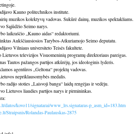
etingoje.
ijavo Kauno politechnikos institute.
irių muzikos kolektyvų vadovas. Sukūrė dainų, muzikos spektakliams.
vo Sąjūdžio Seimo narys.
bo laikraščio „Kauno aidas“ redaktoriumi.
inktas Aukščiausiosios Tarybos-Atkuriamojo Seimo deputatu.
ijavo Vilniaus universiteto Teisės fakultete.
Lietuvos televizijos Visuomeninių programų direktoriaus pareigas.
as Tautos pažangos partijos atkūrėjų, jos ideologinis lyderis.
lamos agentūros „Geltona“ projektų vadovas.
Lietuvos nepriklausomybės medalis.
o radijo stoties „Laisvoji banga“ laidų rengėjas ir vedėju.
 Lietuvos liaudies partijos narys ir pirmininkas.
ra:
s.lt/datos/kovo11/signatarai/www_lrs.signataras-p_asm_id=183.htm
e.lt/Straipsnis/Rolandas-Paulauskas-2875
d-info]