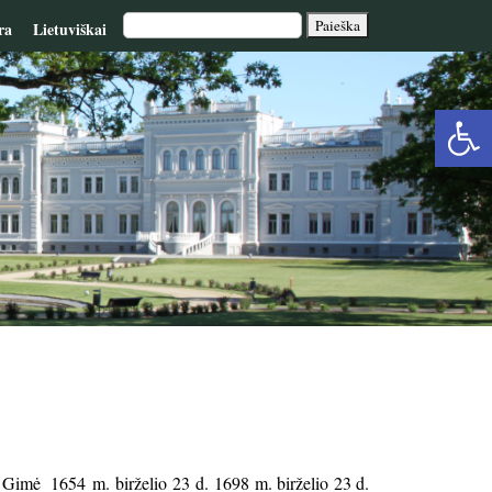
ra
Lietuviškai
Op
too
. Gimė 1654 m. birželio 23 d. 1698 m. birželio 23 d.