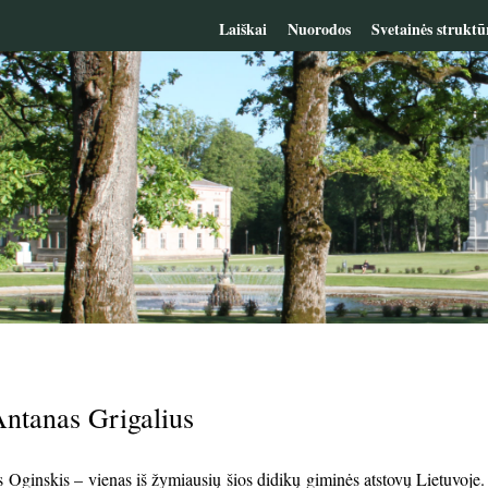
Laiškai
Nuorodos
Svetainės struktū
Antanas Grigalius
 Oginskis – vienas iš žymiausių šios didikų giminės atstovų Lietuvoje