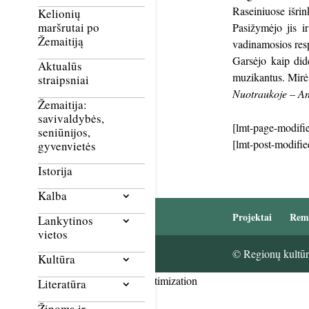
Raseiniuose išri
Kelionių
maršrutai po
Pasižymėjo jis i
Žemaitiją
vadinamosios resp
Garsėjo kaip did
Aktualūs
muzikantus. Mirė
straipsniai
Nuotraukoje – An
Žemaitija:
savivaldybės,
[lmt-page-modifie
seniūnijos,
[lmt-post-modifie
gyvenvietės
Istorija
Kalba
Projektai
Rem
Lankytinos
vietos
© Regionų kultūri
Kultūra
Smush Image Compression and Optimization
Literatūra
Žinoma ir