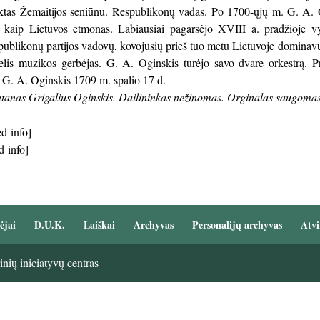
nktas Žemaitijos seniūnu. Respublikonų vadas. Po 1700-ųjų m. G. A. 
r kaip Lietuvos etmonas. Labiausiai pagarsėjo XVIII a. pradžioje v
ublikonų partijos vadovų, kovojusių prieš tuo metu Lietuvoje dominavus
elis muzikos gerbėjas. G. A. Oginskis turėjo savo dvare orkestrą. Pr
 G. A. Oginskis 1709 m. spalio 17 d.
tanas Grigalius Oginskis. Dailininkas nežinomas. Orginalas saugoma
d-info]
d-info]
ėjai
D.U.K.
Laiškai
Archyvas
Personalijų archyvas
Atvi
nių iniciatyvų centras