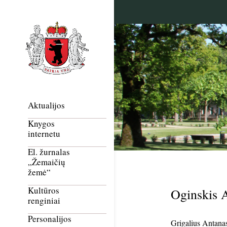
Aktualijos
Knygos
internetu
El. žurnalas
„Žemaičių
žemė“
Kultūros
Oginskis 
renginiai
Personalijos
Grigalius Antanas