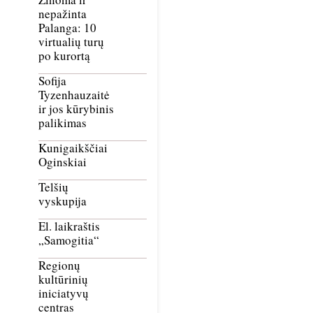
nepažinta
Palanga: 10
virtualių turų
po kurortą
Sofija
Tyzenhauzaitė
ir jos kūrybinis
palikimas
Kunigaikščiai
Oginskiai
Telšių
vyskupija
El. laikraštis
„Samogitia“
Regionų
kultūrinių
iniciatyvų
centras