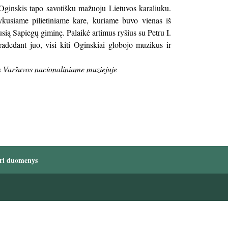
Oginskis tapo savotišku mažuoju Lietuvos karaliuku.
ykusiame pilietiniame kare, kuriame buvo vienas iš
ią Sapiegų giminę. Palaikė artimus ryšius su Petru I.
adedant juo, visi kiti Oginskiai globojo muzikus ir
s Varšuvos nacionaliniame muziejuje
ri duomenys