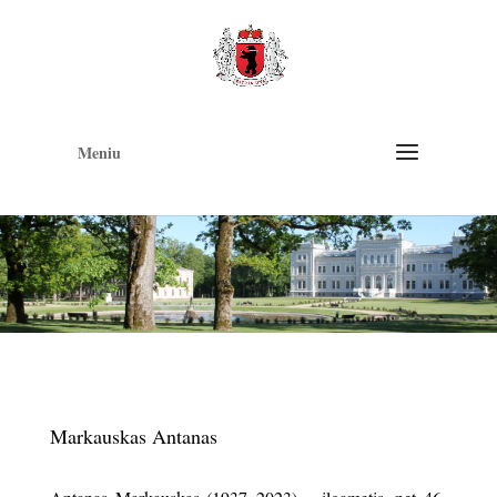
Op
too
Meniu
Markauskas Antanas