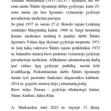
Antanas Markauskas (1937–2023) – ilgametis, net 46-
erius metus Šilutės ligoninėje dirbęs gydytojas, kuris 25-
erius metus ėjo šios ligoninės vyriausiojo gydytojo
pavaduotojo medicinai pareigas.
Jis gimė 1937 m. sausio 27 d. Skuodo rajono Lenkimų
seniūnijos Margininkų kaime. 1968 m. baigė tuometinį
Kauno medicinos institutą ir pradėjo dirbti Šilutės
ligoninės Vidaus ligų skyriaus gydytoju terapeutu. 1971
m. kurį laiką vadovavo Šilutės rajono poliklinikai. 1972
m. balandžio mėnesį buvo paskirtas vyriausiojo gydytojo
pavaduotoju medicinai. Atlikdamas administracinį darbą
tęsė vidaus ligų gydytojo praktiką, nuolat kėlė
kvalifikaciją. Paskutiniaisiais darbo Šilutės ligoninėje
metais tyrė pacientus funkcinės diagnostikos kabinete.
2014 m. gegužės mėnesį išėjo į užtarnautą poilsį.
Buvo vedęs. Žmona – gydytoja oftalmologė Janina.
Sūnus Audrius, dukra Rūta.
A. Markauskas mirė 2023 m. rugsėjo 11 dieną.