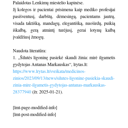
Palaidotas Lenkimų miestelio kapinėse.
Jį kolegos ir pacientai prisimena kaip mediko profesijai
pasišventusį, darbštų, dėmesingą, pacientams jautrų,
visada taktišką, mandagų, elegantišką, nuoširdų, puikią
iškalbą, gerą atmintį turėjusį, gerai lotynų kalbą
įvaldžiusį žmogų.
Naudota literatūra:
1. „Šilutės ligoninę pasiekė skaudi žinia: mirė ilgametis
gydytojas Antanas Markauskas“, lrytas.lt:
https://www.lrytas.lt/sveikata/medicinos-
zinios/2023/09/13/news/silutes-ligonine-pasiekia-skaudi-
zinia-mire-ilgametis-gydytojas-antanas-markauskas-
28377940
(žr. 2025-01-21).
[lmt-page-modified-info]
[lmt-post-modified-info]