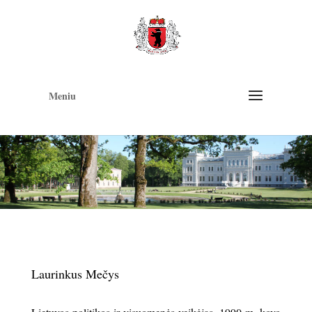
Op
too
Meniu
Laurinkus Mečys