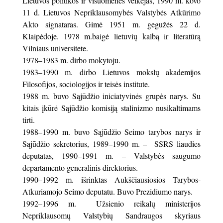
Lietuvos politikos ir visuomenės veikėjas, 1990 m. kovo
11 d. Lietuvos Nepriklausomybės Valstybės Atkūrimo
Akto signataras. Gimė 1951 m. gegužės 22 d.
Klaipėdoje. 1978 m.baigė lietuvių kalbą ir literatūrą
Vilniaus universitete.
1978–1983 m. dirbo mokytoju.
1983–1990 m. dirbo Lietuvos mokslų akademijos
Filosofijos, sociologijos ir teisės institute.
1988 m. buvo Sąjūdžio iniciatyvinės grupės narys. Su
kitais įkūrė Sąjūdžio komisiją stalinizmo nusikaltimams
tirti.
1988–1990 m. buvo Sąjūdžio Seimo tarybos narys ir
Sąjūdžio sekretorius, 1989–1990 m. – SSRS liaudies
deputatas, 1990–1991 m. – Valstybės saugumo
departamento generalinis direktorius.
1990–1992 m. išrinktas Aukščiausiosios Tarybos-
Atkuriamojo Seimo deputatu. Buvo Prezidiumo narys.
1992–1996 m. Užsienio reikalų ministerijos
Nepriklausomų Valstybių Sandraugos skyriaus