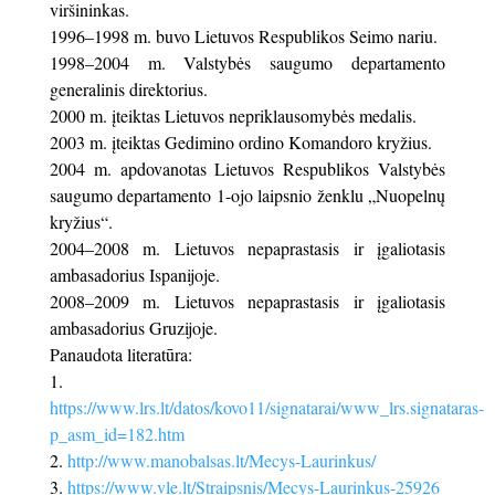
viršininkas.
1996–1998 m. buvo Lietuvos Respublikos Seimo nariu.
1998–2004 m. Valstybės saugumo departamento
generalinis direktorius.
2000 m. įteiktas Lietuvos nepriklausomybės medalis.
2003 m. įteiktas Gedimino ordino Komandoro kryžius.
2004 m. apdovanotas Lietuvos Respublikos Valstybės
saugumo departamento 1-ojo laipsnio ženklu „Nuopelnų
kryžius“.
2004–2008 m. Lietuvos nepaprastasis ir įgaliotasis
ambasadorius Ispanijoje.
2008–2009 m. Lietuvos nepaprastasis ir įgaliotasis
ambasadorius Gruzijoje.
Panaudota literatūra:
https://www.lrs.lt/datos/kovo11/signatarai/www_lrs.signataras-
p_asm_id=182.htm
http://www.manobalsas.lt/Mecys-Laurinkus/
https://www.vle.lt/Straipsnis/Mecys-Laurinkus-25926