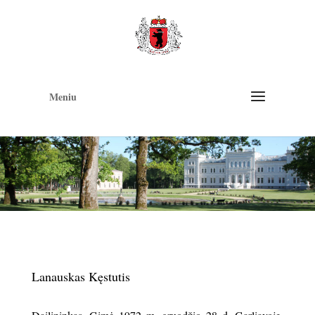
Op
too
Meniu
Lanauskas Kęstutis