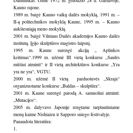
Dailininkas. Gimė 1972 m. gruodžio 28 d. Garliavoje,
Kauno rajone.
1989 m. baigė Kauno vaikų dailės mokyklą, 1991 m. –
II-ą politechnikos mokyklą Kaune, 1995 m. – Kauno
aukštesniąją meno mokyklą.
2001 m. baigė Vilniaus Dailės akademijos Kauno dailės
institutą. Įgijo skulptūros magistro laipsnį.
1995 m. Kaune surengė akciją „ Aplinkos
keitimas“.1999 m. užėmė III vietą konkurse „Saulės
mūšiui atminti“ ir II vietą architektūros konkurse „Yra
yra ne yra“, VGTU.
2000 m. užėmė II vietą parduotuvės „Skraja“
organizuotame konkurse „Baldas – skulptūra“.
2001 m. Kaune surengė parodą A. samuoliui atminti:
„Mutacijos“.
2005 m. dalyvavo Japonije rengtame tarptautiniame
menų kaime Nishiaizu ir Sapporo sniego festivalyje.
Panaudota literatūra: