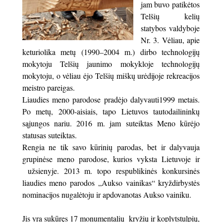
jam buvo patikėtos
Telšių kelių
statybos valdyboje
Nr. 3. Vėliau, apie
keturiolika metų (1990–2004 m.) dirbo technologijų
mokytoju Telšių jaunimo mokykloje technologijų
mokytoju, o vėliau ėjo Telšių miškų urėdijoje rekreacijos
meistro pareigas.
Liaudies meno parodose pradėjo dalyvauti1999 metais.
Po metų, 2000-aisiais, tapo Lietuvos tautodailininkų
sąjungos nariu. 2016 m. jam suteiktas Meno kūrėjo
statusas suteiktas.
Rengia ne tik savo kūrinių parodas, bet ir dalyvauja
grupinėse meno parodose, kurios vyksta Lietuvoje ir
užsienyje. 2013 m. topo respublikinės konkursinės
liaudies meno parodos „Aukso vainikas“ kryždirbystės
nominacijos nugalėtoju ir apdovanotas Aukso vainiku.
Jis yra sukūręs 17 monumentalių kryžių ir koplytstulpių,