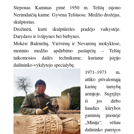
Steponas Kaminas gimė 1950 m. Telšių rajono
Nerimdaičių kaime. Gyvena Telšiuose. Medžio drožėjas,
skulptorius.
Drožinėti, kurti skulptūrėles pradėjo vaikystėje.
Darydavo ir švilpynes bei birbynes.
Mokėsi Balėnėlių, Viešvėnų ir Nevarėnų mokyklose,
meninio medžio apdirbimo paslapčių – Telšių
taikomosios dailės technikume, kuriame įsigijo
dailininko-vykdytojo specialybę.
1971–1973 m.
atliko privalomąją
karinę tarnybą
armijoje. Sugrįžęs
iš jos dirbo
liaudies kūrybos
gaminių įmonėje
„Minija“, vėliau
dalininko pareigos