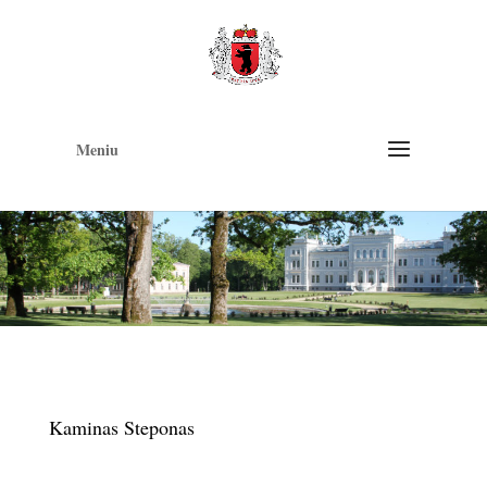
Op
too
Meniu
Kaminas Steponas