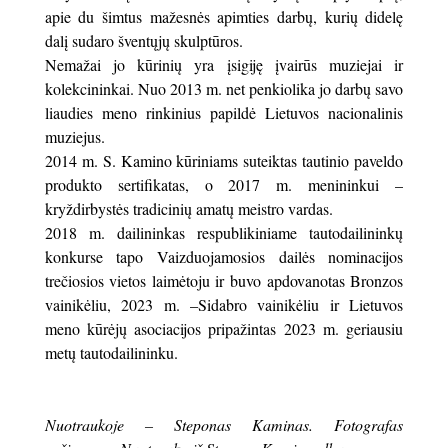
apie du šimtus mažesnės apimties darbų, kurių didelę
dalį sudaro šventųjų skulptūros.
Nemažai jo kūrinių yra įsigiję įvairūs muziejai ir
kolekcininkai. Nuo 2013 m. net penkiolika jo darbų savo
liaudies meno rinkinius papildė Lietuvos nacionalinis
muziejus.
2014 m. S. Kamino kūriniams suteiktas tautinio paveldo
produkto sertifikatas, o 2017 m. menininkui –
kryždirbystės tradicinių amatų meistro vardas.
2018 m. dailininkas respublikiniame tautodailininkų
konkurse tapo Vaizduojamosios dailės nominacijos
trečiosios vietos laimėtoju ir buvo apdovanotas Bronzos
vainikėliu, 2023 m. –Sidabro vainikėliu ir Lietuvos
meno kūrėjų asociacijos pripažintas 2023 m. geriausiu
metų tautodailininku.
Nuotraukoje – Steponas Kaminas. Fotografas