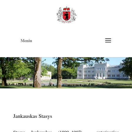
Op
too
Meniu
Jankauskas Stasys