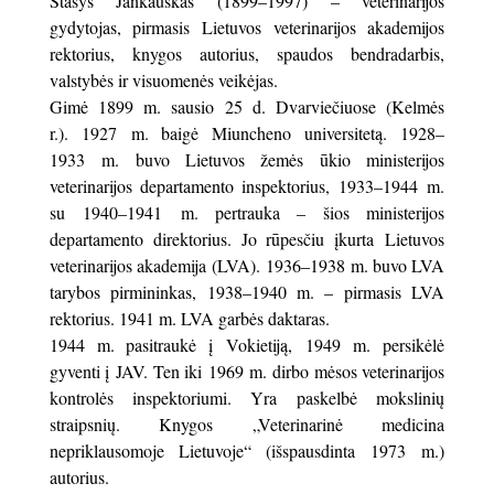
Stasys Jankauskas (1899–1997) – veterinarijos
gydytojas, pirmasis Lietuvos veterinarijos akademijos
rektorius, knygos autorius, spaudos bendradarbis,
valstybės ir visuomenės veikėjas.
Gimė 1899 m. sausio 25 d. Dvarviečiuose (Kelmės
r.). 1927 m. baigė Miuncheno universitetą. 1928–
1933 m. buvo Lietuvos žemės ūkio ministerijos
veterinarijos departamento inspektorius, 1933–1944 m.
su 1940–1941 m. pertrauka – šios ministerijos
departamento direktorius. Jo rūpesčiu įkurta Lietuvos
veterinarijos akademija (LVA). 1936–1938 m. buvo LVA
tarybos pirmininkas, 1938–1940 m. – pirmasis LVA
rektorius. 1941 m. LVA garbės daktaras.
1944 m. pasitraukė į Vokietiją, 1949 m. persikėlė
gyventi į JAV. Ten iki 1969 m. dirbo mėsos veterinarijos
kontrolės inspektoriumi. Yra paskelbė mokslinių
straipsnių. Knygos „Veterinarinė medicina
nepriklausomoje Lietuvoje“ (išspausdinta 1973 m.)
autorius.