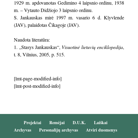
1929 m. apdovanotas Gedimino 4 laipsnio ordinu, 1938
m. – Vytauto Didžiojo 3 laipsnio ordinu.
S. Jankauskas mirė 1997 m. vasario 6 d. Klyvlende
(JAV), palaidotas Čikagoje (JAV).
Naudota literatūra:
„Stasys Jankauskas“,
Visuotinė lietuvių enciklopedija
,
t. 8, Vilnius, 2005, p. 515.
[lmt-page-modified-info]
[lmt-post-modified-info]
Projektai
Remėjai
D.U.K.
Laiškai
Archyvas
Personalijų archyvas
Atviri duomenys