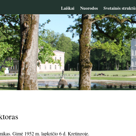
Laiškai
Nuorodos
Svetainės struktū
ktoras
mikas. Gimė 1952 m. lapkričio 6 d. Kretingoje.