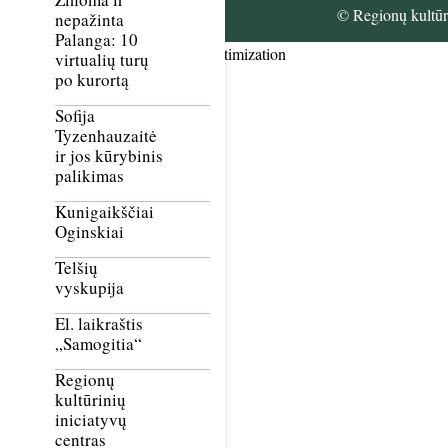
© Regionų kultūri
nepažinta
Palanga: 10
Smush Image Compression and Optimization
virtualių turų
po kurortą
Sofija
Tyzenhauzaitė
ir jos kūrybinis
palikimas
Kunigaikščiai
Oginskiai
Telšių
vyskupija
El. laikraštis
„Samogitia“
Regionų
kultūrinių
iniciatyvų
centras