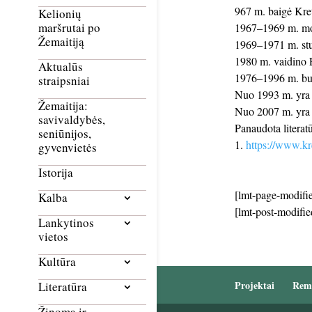
967 m. baigė Kre
Kelionių
maršrutai po
1967–1969 m. mok
Žemaitiją
1969–1971 m. stu
1980 m. vaidino E
Aktualūs
1976–1996 m. buv
straipsniai
Nuo 1993 m. yra
Žemaitija:
Nuo 2007 m. yra K
savivaldybės,
Panaudota literatū
seniūnijos,
https://www.kre
gyvenvietės
Istorija
[lmt-page-modifie
Kalba
[lmt-post-modifie
Lankytinos
vietos
Kultūra
Projektai
Rem
Literatūra
Žinoma ir