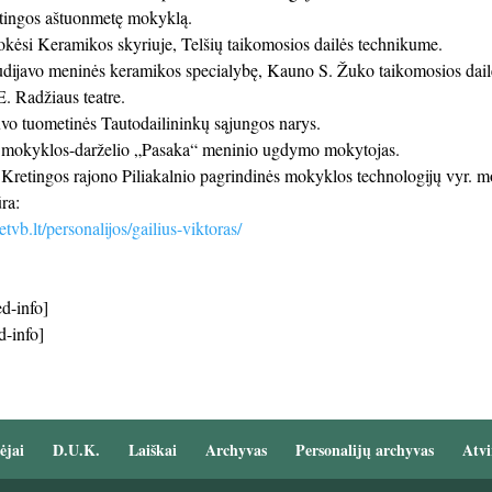
tingos aštuonmetę mokyklą.
ėsi Keramikos skyriuje, Telšių taikomosios dailės technikume.
dijavo meninės keramikos specialybę, Kauno S. Žuko taikomosios dai
. Radžiaus teatre.
o tuometinės Tautodailininkų sąjungos narys.
 mokyklos-darželio „Pasaka“ meninio ugdymo mokytojas.
retingos rajono Piliakalnio pagrindinės mokyklos technologijų vyr. m
ra:
tvb.lt/personalijos/gailius-viktoras/
d-info]
d-info]
ėjai
D.U.K.
Laiškai
Archyvas
Personalijų archyvas
Atvi