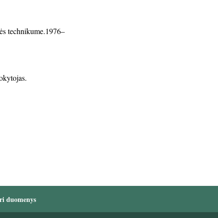
lės technikume.1976–
okytojas.
ri duomenys