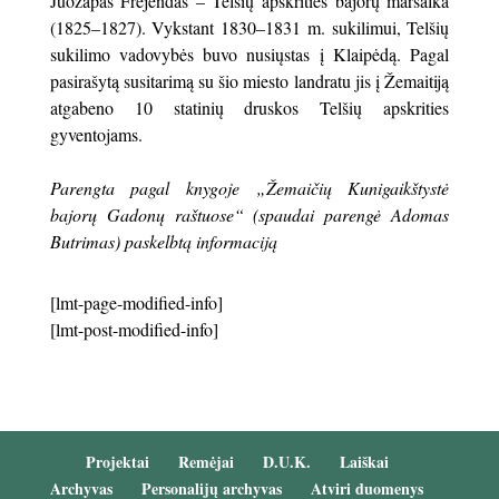
Juozapas Frejendas – Telšių apskrities bajorų maršalka
(1825–1827). Vykstant 1830–1831 m. sukilimui, Telšių
sukilimo vadovybės buvo nusiųstas į Klaipėdą. Pagal
pasirašytą susitari­mą su šio miesto landratu jis į Žemaitiją
atgabeno 10 statinių druskos Telšių apskrities
gyventojams.
Parengta pagal knygoje „Žemaičių Kunigaikštystė
bajorų Gadonų raštuose“ (spaudai parengė Adomas
Butrimas) paskelbtą informaciją
[lmt-page-modified-info]
[lmt-post-modified-info]
Projektai
Remėjai
D.U.K.
Laiškai
Archyvas
Personalijų archyvas
Atviri duomenys