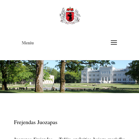
Op
too
Meniu
Frejendas Juozapas