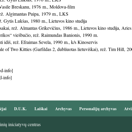
. Vasile Breskanu, 1976 m., Moldova-film
rež. Algimantas Puipa, 1979 m., LKS
ž. Gytis Lukšas, 1980 m., Lietuvos kino studija
sakai, rež. Almantas Grikevičius, 1986 m., Lietuvos kino studija, Arie
rikos“ viešbučio, rež. Raimundas Banionis, 1990 m.
i idiš, rež. Efraimas Sevela, 1990 m., k/s Kinoservis
le of Two Kitties (Garfildas 2, dubliuotas lietuviškai), rež. Tim Hill, 
d-info]
d-info]
ėjai
D.U.K.
Laiškai
Archyvas
Personalijų archyvas
Atvi
nių iniciatyvų centras