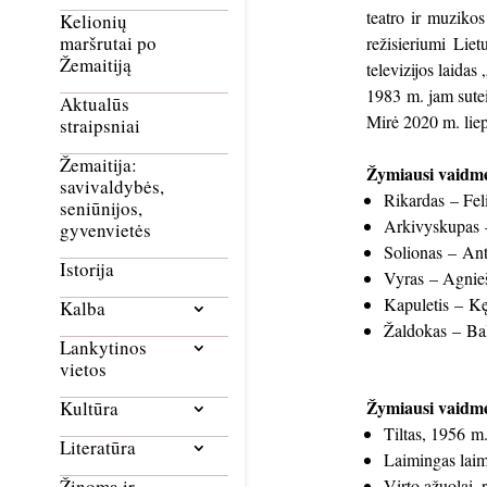
teatro ir muziko
Kelionių
maršrutai po
režisieriumi Lie
Žemaitiją
televizijos laid
1983 m. jam sutei
Aktualūs
Mirė 2020 m. liep
straipsniai
Žemaitija:
Žymiausi vaidme
savivaldybės,
Rikardas – Fel
seniūnijos,
Arkivyskupas –
gyvenvietės
Solionas – Ant
Istorija
Vyras – Agnieš
Kapuletis – Kę
Kalba
Žaldokas – Bal
Lankytinos
vietos
Žymiausi vaidm
Kultūra
Tiltas, 1956 m.
Literatūra
Laimingas laim
Virto ąžuolai,
Žinoma ir