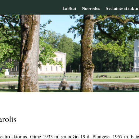
Laiškai
Nuorodos
Svetainės struktū
rolis
 teatro aktorius. Gimė 1933 m. gruodžio 19 d. Plungėje. 1957 m. baig