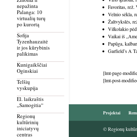
nepažinta
Favoritas, rež
Palanga: 10
Velnio sėkla, 
virtualių turų
Žaltvykslės, re
po kurortą
Vilkolakio pėd
Sofija
Vaikai iš „Ame
Tyzenhauzaitė
Papūga, kalbant
ir jos kūrybinis
Garfield’s A Ta
palikimas
Kunigaikščiai
Oginskiai
[lmt-page-modifie
[lmt-post-modifie
Telšių
vyskupija
El. laikraštis
„Samogitia“
Projektai
Rem
Regionų
kultūrinių
iniciatyvų
© Regionų kultūri
centras