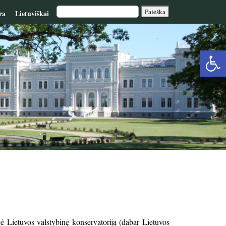
ra
Lietuviškai
Op
too
ė Lietuvos valstybinę konservatoriją (dabar Lietuvos