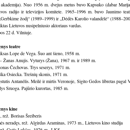
s akademija). Nuo 1956 m. dvejus metus buvo Kapsuko (dabar Marija
tuvos radijo ir televizijos komitete. 1965–1996 m. buvo Jaunimo tea
as „Gerbkime žodį“ (1989–1999) ir „Dėdės Karolio valandėlė“ (1988–200
ktas Lietuvos nusipelniusio aktoriaus vardas.
os 22 d. Vilniuje.
nys teatre
iksas Lope de Vega. Šuo ant šieno, 1958 m.
 Žanas Anujis. Vyturys (Žana), 1967 m. ir 1989 m.
onas Čechovas. Trys seserys, 1971 m.
ka Osiecka. Trešnių skonis, 1971 m.
stutis Antanėlis. Meilė ir mirtis Veronoje, Sigito Gedos libretas pagal
ys Sruoga. Pajūrio kurortas, 1985 m.
enys kine
, rež. Borisas Šreiberis
ės neradęs, rež. Algirdas Araminas, 1973 m., Lietuvos kino studija
 rež. Gytis Lukšas, 1976 m., LKS