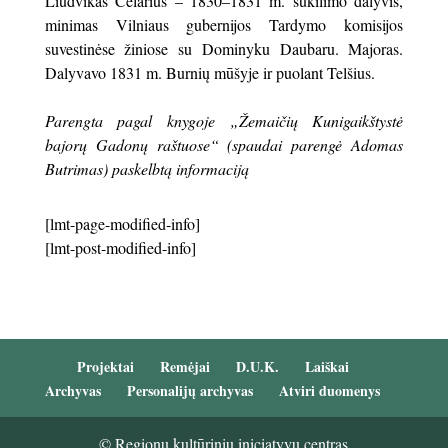
Liudvikas Celarius – 1830–1831 m. sukilimo dalyvis,
minimas Vilniaus gubernijos Tardymo ko­misijos
suvestinėse žiniose su Dominyku Dau­baru. Majoras.
Dalyvavo 1831 m. Burnių mūšyje ir puolant Telšius.
Parengta pagal knygoje „Žemaičių Kunigaikštystė
bajorų Gadonų raštuose“ (spaudai parengė Adomas
Butrimas) paskelbtą informaciją
[lmt-page-modified-info]
[lmt-post-modified-info]
Projektai
Remėjai
D.U.K.
Laiškai
Archyvas
Personalijų archyvas
Atviri duomenys
© Regionų kultūrinių iniciatyvų centras