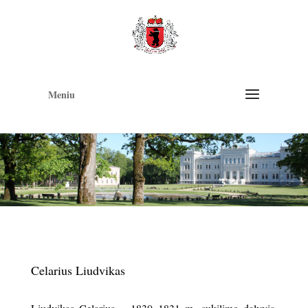
Op
too
Meniu
Celarius Liudvikas