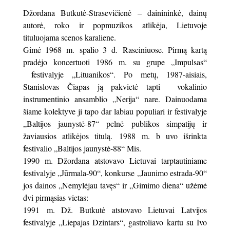
Džordana Butkutė-Strasevičienė – dainininkė, dainų
autorė, roko ir popmuzikos atlikėja, Lietuvoje
tituluojama scenos karaliene.
Gimė 1968 m. spalio 3 d. Raseiniuose. Pirmą kartą
pradėjo koncertuoti 1986 m. su grupe „Impulsas“
festivalyje „Lituanikos“. Po metų, 1987-aisiais,
Stanislovas Čiapas ją pakvietė tapti vokalinio
instrumentinio ansamblio „Nerija“ nare. Dainuodama
šiame kolektyve ji tapo dar labiau populiari ir festivalyje
„Baltijos jaunystė-87“ pelnė publikos simpatijų ir
žaviausios atlikėjos titulą. 1988 m. b uvo išrinkta
festivalio „Baltijos jaunystė-88“ Mis.
1990 m. Džordana atstovavo Lietuvai tarptautiniame
festivalyje „Jūrmala-90“, konkurse „Jaunimo estrada-90“
jos dainos „Nemylėjau tavęs“ ir „Gimimo diena“ užėmė
dvi pirmąsias vietas:
1991 m. Dž. Butkutė atstovavo Lietuvai Latvijos
festivalyje „Liepajas Dzintars“, gastroliavo kartu su Ivo