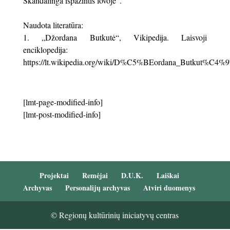
Skandalinga išpažintis lovoje“.
Naudota literatūra:
„Džordana Butkutė“, Vikipedija. Laisvoji
enciklopedija:
https://lt.wikipedia.org/wiki/D%C5%BEordana_Butkut%C4%9
[lmt-page-modified-info]
[lmt-post-modified-info]
Projektai
Remėjai
D.U.K.
Laiškai
Archyvas
Personalijų archyvas
Atviri duomenys
© Regionų kultūrinių iniciatyvų centras