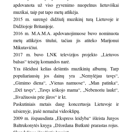
apdovanota už viso gyvenimo nuopelnus lietuviškai
muzikai, taip pat tapo metų atlikėja.
2015 m. surengė didžiulį muzikinį turą Lietuvoje ir
Didžiojoje Britanijoje.
2016 m. M.A.M.A. apdovanojimuose buvo nominuota
metų atlikėjos titului, tačiau jis atiteko Marijonui
Mikutavičiui.
2017 m. buvo LNK televizijos projekto „Lietuvos
balsas“ teisėjų komandos narė.
Yra išleidusi kelias dešimtis muzikinių albumų. Tarp
populiariausių jos dainų yra „Nemylėjau tavęs“,
„Gimimo diena“, „Vienas namuose“, „Man patinka“,
„Dėl tavęs“, „Tavęs ieškojo mama“, „Nebenoriu laukt“,
„Išvažiuosiu prie jūros“ ir kt.
Paskutiniais metais daug koncertuoja Lietuvoje ir
užsienyje, įrašė nemažai videoklipų.
2009 m. išspausdinta „Ekspress leidyba“ išleista Jurgos
Baltrukonytės knyga „Džordana Butkutė prarastas rojus.