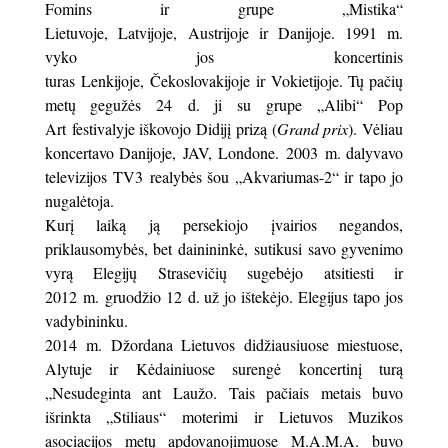
Fomins ir grupe „Mistika“
Lietuvoje, Latvijoje, Austrijoje ir Danijoje. 1991 m.
vyko jos koncertinis
turas Lenkijoje, Čekoslovakijoje ir Vokietijoje. Tų pačių
metų gegužės 24 d. ji su grupe „Alibi“ Pop
Art festivalyje iškovojo Didijį prizą (
Grand prix
). Vėliau
koncertavo Danijoje, JAV, Londone. 2003 m. dalyvavo
televizijos TV3 realybės šou „Akvariumas-2“ ir tapo jo
nugalėtoja.
Kurį laiką ją persekiojo įvairios negandos,
priklausomybės, bet dainininkė, sutikusi savo gyvenimo
vyrą Elegijų Strasevičių sugebėjo atsitiesti ir
2012 m. gruodžio 12 d. už jo ištekėjo. Elegijus tapo jos
vadybininku.
2014 m. Džordana Lietuvos didžiausiuose miestuose,
Alytuje ir Kėdainiuose surengė koncertinį turą
„Nesudeginta ant Laužo. Tais pačiais metais buvo
išrinkta „Stiliaus“ moterimi ir Lietuvos Muzikos
asociacijos metų apdovanojimuose M.A.M.A. buvo