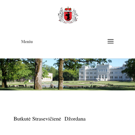
Op
too
Meniu
Butkutė Strasevičienė Džordana