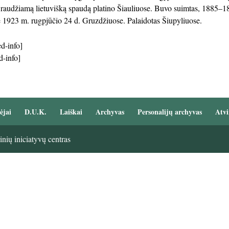
audžiamą lietuvišką spaudą platino Šiauliuose. Buvo suimtas, 1885–188
 1923 m. rugpjūčio 24 d. Gruzdžiuose. Palaidotas Šiupyliuose.
d-info]
d-info]
ėjai
D.U.K.
Laiškai
Archyvas
Personalijų archyvas
Atvi
nių iniciatyvų centras