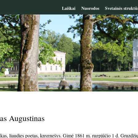
Laiškai
Nuorodos
Svetainės struktū
as Augustinas
kas, liaudies poetas, knygnešys. Gimė 1861 m. rugpjūčio 1 d. Gruzdžių