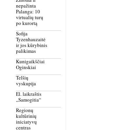
nepažinta
Palanga: 10
virtualių turų
po kurortą
Sofija
Tyzenhauzaitė
ir jos kūrybinis
palikimas
Kunigaikščiai
Oginskiai
Telšių
vyskupija
El. laikraštis
„Samogitia“
Regionų
kultūrinių
iniciatyvų
centras