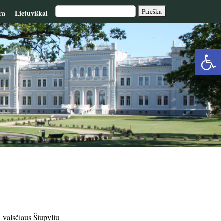
ra
Lietuviškai
Op
too
 valsčiaus Šiupylių