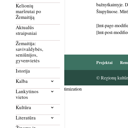
bažnytkaimyje. Dr
Kelionių
maršrutai po
Šiupyliuose. Mirė
Žemaitiją
[lmt-page-modifie
Aktualūs
[lmt-post-modifie
straipsniai
Žemaitija:
savivaldybės,
seniūnijos,
gyvenvietės
Projektai
Rem
Istorija
© Regionų kultūri
Kalba
Smush Image Compression and Optimization
Lankytinos
vietos
Kultūra
Literatūra
Žinoma ir