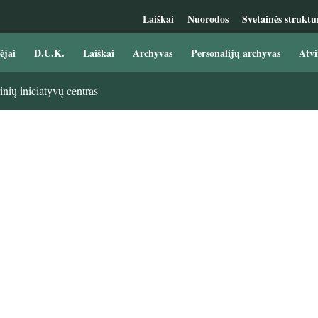
Laiškai
Nuorodos
Svetainės struktū
ėjai
D.U.K.
Laiškai
Archyvas
Personalijų archyvas
Atvi
nių iniciatyvų centras