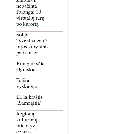
nepažinta
Palanga: 10
virtualių turų
po kurortą
Sofija
Tyzenhauzaitė
ir jos kūrybinis
palikimas
Kunigaikščiai
Oginskiai
Telšių
vyskupija
El. laikraštis
„Samogitia“
Regionų
kultūrinių
iniciatyvų
centras