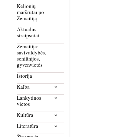
Kelionių
maršrutai po
Žemaitiją
Aktualūs
straipsniai
Žemaitija:
savivaldybės,
seniūnijos,
gyvenvietės
Istorija
Kalba
Lankytinos
vietos
Kultūra
Literatūra
Žinoma ir