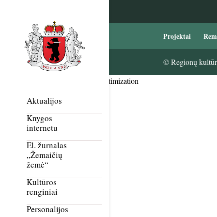
Projektai
Rem
© Regionų kultūri
Smush Image Compression and Optimization
Aktualijos
Knygos
internetu
El. žurnalas
„Žemaičių
žemė“
Kultūros
renginiai
Personalijos