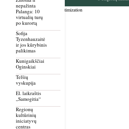
nepažinta
Smush Image Compression and Optimization
Palanga: 10
virtualių turų
po kurortą
Sofija
Tyzenhauzaitė
ir jos kūrybinis
palikimas
Kunigaikščiai
Oginskiai
Telšių
vyskupija
El. laikraštis
„Samogitia“
Regionų
kultūrinių
iniciatyvų
centras