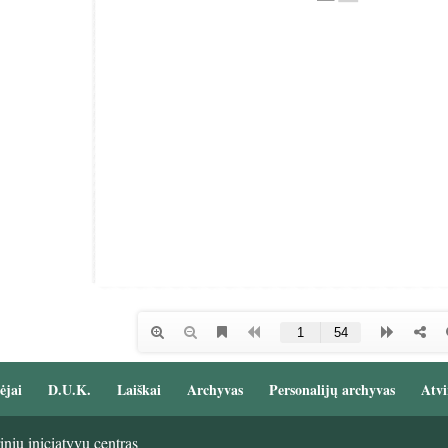
ėjai
D.U.K.
Laiškai
Archyvas
Personalijų archyvas
Atvi
nių iniciatyvų centras