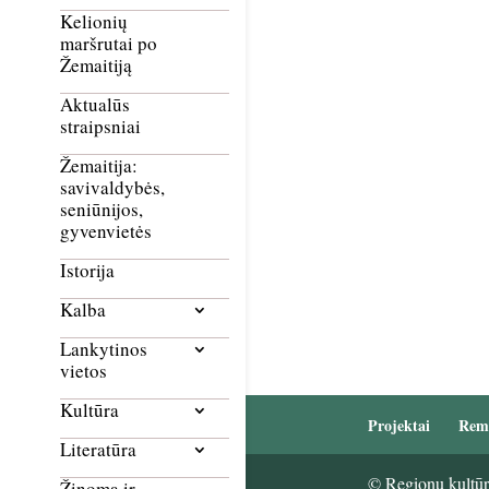
Kelionių
maršrutai po
Žemaitiją
Aktualūs
straipsniai
Žemaitija:
savivaldybės,
seniūnijos,
gyvenvietės
Istorija
Kalba
Lankytinos
vietos
Kultūra
Projektai
Rem
Literatūra
© Regionų kultūri
Žinoma ir