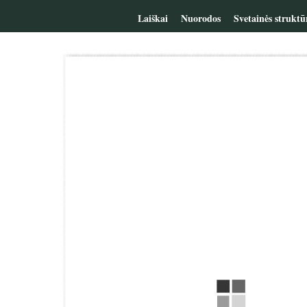
Laiškai
Nuorodos
Svetainės struktū