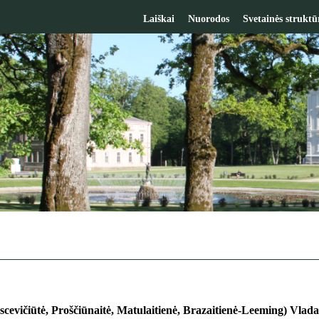
Laiškai
Nuorodos
Svetainės struktū
scevičiūtė, Proščiūnaitė, Matulaitienė, Brazaitienė-Leeming) Vlada