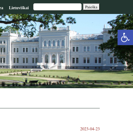
ra
Lietuviškai
Op
too
2023-04-23