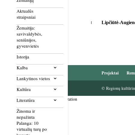
Žemaitiją
Aktualūs
straipsniai
Lipčiūtė-Augie
Žemaitija:
savivaldybės,
seniūnijos,
gyvenvietės
Istorija
Kalba
Projektai
Rem
Lankytinos vietos
© Regionų kultūrini
Kultūra
Smush Image Compression and Optimization
Literatūra
Žinoma ir
nepažinta
Palanga: 10
virtualių turų po