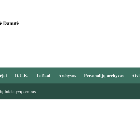
nė Danutė
ėjai
D.U.K.
Laiškai
Archyvas
Personalijų archyvas
Atvi
ų iniciatyvų centras