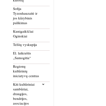
kurortą
Sofija
Tyzenhauzaitė ir
jos kūrybinis
palikimas
Kunigaikščiai
Oginskiai
Telšių vyskupija
El. laikraštis
„Samogitia“
Regionų
kultūrinių
iniciatyvų centras
Kiti kultūriniai
sambūriai,
draugijos,
bendrijos,
asociacijos