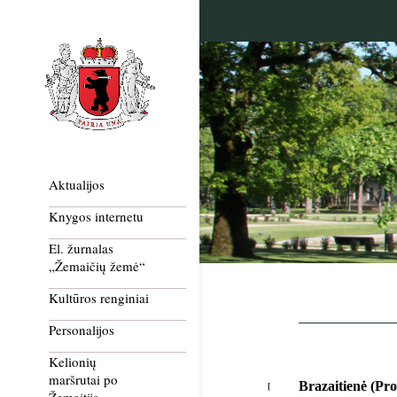
Aktualijos
Knygos internetu
El. žurnalas
„Žemaičių žemė“
Kultūros renginiai
Personalijos
Kelionių
maršrutai po
Brazaitienė (Pro