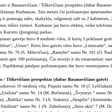
auto ir Basanavičiaus / Tiškevičiaus prospekto (dabar Basanavi
riklausęs Kurhauzas. Tais metais čia poilsiautojus aptarnaudav
 ir pramogų salės, skaitykla, valgomoji salė su 2 kabinetais
mos rūšies virtuvė. Kurhauze jau buvo elektra, veikė telefon
 Kurorto (Įrenginių) parkas.
ytauto gatvėje buvo 8 medinės vilos, iš kurių 5 priklausė gr
hilon“, „Ursus“. Kitos šios gatvės vilos buvo „Lietuvaitė“, 
mo Nr. 76 (S. Milevičius); „Ramybė“ namo Nr. 101 (O. Paulau
stoti apie 100 poilsiautojų. Čia stovėjo ir du vasarnamiai: n
). Papildomai patalpos poilsiautojams dar buvo nuomojamos š
s / Tiškevičiaus prospektas (dabar Basanavičiaus gatvė)
uikavosi 10 medinių vilų: Pajauta namo Nr. 10 (J. Leščiukai
; „Gražina“ namo Nr. 14 (M. Bučmienė), „Švyturys “ namo Nr.
ta); „Baltika“ namo Nr. 3 (A. Staknis); „Jūrapilis“ (Ateitinin
„Vaidilutė“ namo Nr. 1 (N. Zabulionis); „Jūros akis“ 7 (M. D