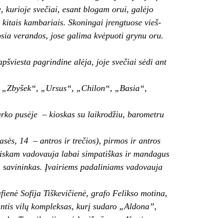
, kurioje sve­čiai, esant blogam orui, galėjo
is kitais kambariais. Skoningai įrengtuose vieš­
sia verandos, jose galima kvė­puoti grynu oru.
šviesta pagrindine alėja, joje svečiai sėdi ant
a“, „Zbyšek“, „Ursus“, „Chilon“, „Basia“,
parko pusėje – kioskas su laikrodžiu, barometru
sės, 14 – antros ir tre­čios), pirmos ir antros
 vis­kam vadovauja labai simpatiškas ir mandagus
, savininkas.
Įvairiems padaliniams vadovauja
fienė Sofija Tiškevičie­nė, grafo Felikso motina,
an­tis vilų kompleksas, kurį sudaro „Aldona”,