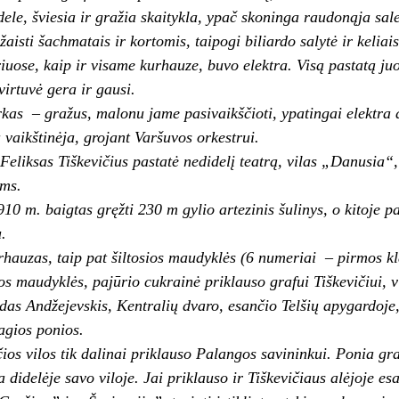
dele, šviesia ir gražia skaitykla, ypač skoninga raudonąja sale
žaisti šachmatais ir kortomis, taipogi biliardo salytė ir ke­lia
uose, kaip ir visame kurhauze, buvo elektra. Visą pastatą juo
virtuvė gera ir gausi.
as – gražus, malonu jame pasi­vaikščioti, ypatingai elektra ap
 vaikštinėja, grojant Varšuvos orkestrui.
Feliksas Tiškevičius pastatė nedidelį teatrą, vilas „Danusi
ams.
910 m. baigtas gręžti 230 m gylio artezinis šulinys, o kitoje 
.
rhauzas, taip pat šiltosios maudy­klės (6 numeriai – pirmos kla
ios maudyklės, pajūrio cukrainė priklauso grafui Tiškevičiui,
as Andžejevskis, Kentralių dvaro, esančio Telšių apygardoje
­gios ponios.
ios vilos tik dalinai priklauso Pa­langos savininkui. Ponia gra
 didelėje savo viloje. Jai priklauso ir Tiškevičiaus alėjoje es