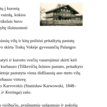
tų į kurortą
 vaizdą, kokios
 tikslais buvo
mybę išsinuomoti
sių vilų ir kitų poilsiui pritaikytų pastatų
uvo skirta Trakų Vokėje gyvenančių Palangos
tyti ir kurorto svečių vasarojimui skirti keli
kurhauzo (Tiškevičių šeimos pastato, pritaikyto
ietoje pastatyta viena didžiausių ano meto vilų
urhauzo virtuvę.
ovas Karvovskis (Stanisław Karwowski, 1848–
 ir Kretinga
) rašo:
u viešbučiu, prašmatnia val­gomojo ir pokylių