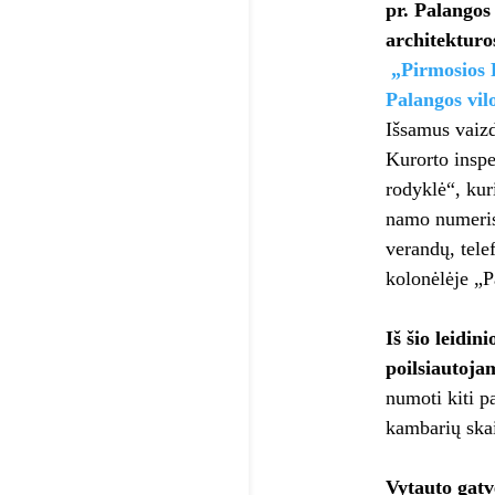
pr. Palangos
architekturo
„Pirmosios 
Palangos vil
Išsamus vaizd
Kurorto inspe
rodyklė“, kur
namo numeris)
verandų, tele
kolonėlėje „P
Iš šio leidi
poilsiautoj
numoti kiti p
kambarių skai
Vytauto gatv