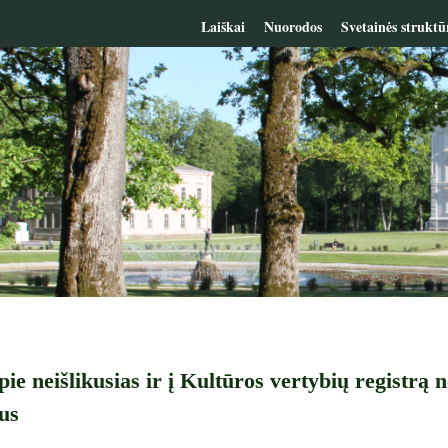
Laiškai
Nuorodos
Svetainės struktū
ie neišlikusias ir į Kultūros vertybių registrą n
us