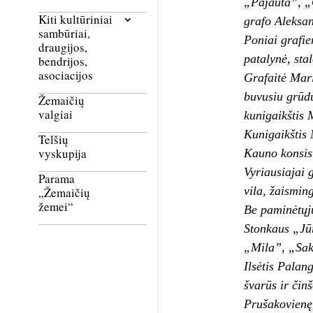
„Pajauta”, „Gr
Kiti kultūriniai
grafo Aleksan
sambūriai,
Poniai grafie
draugijos,
patalynė, stal
bendrijos,
asociacijos
Grafaitė Marij
buvusiu grūdų
Žemaičių
valgiai
kunigaikštis 
Kuni­gaikštis
Telšių
vyskupija
Kauno konsist
Vyriausiajai 
Parama
vila, žaismi
„Žemaičių
žemei“
Be paminėtųjų
Stonkaus „Jūr
„Mila”, „Saka
Ilsėtis Palan
švarūs ir čin
Prušakovienę,