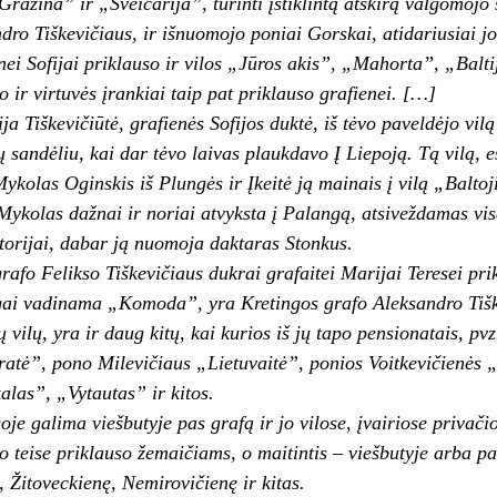
ažina” ir „Šveicarija”, turinti įstiklintą atskirą val­gomojo s
dro Tiškevičiaus, ir išnuomojo poniai Gorskai, atidariusiai j
nei Sofijai priklauso ir vilos „Jūros akis”, „Mahorta”, „Balt
o ir virtuvės įrankiai taip pat priklauso grafienei. […]
a Tiškevičiūtė, grafienės Sofijos duktė, iš tėvo paveldėjo vilą
 sandėliu, kai dar tėvo laivas plaukdavo Į Liepoją. Tą vilą, es
Mykolas Oginskis iš Plungės ir Įkeitė ją mainais į vilą „Bal­to
 Mykolas dažnai ir noriai atvyksta į Palangą, atsiveždamas vis
orijai, dabar ją nuomoja dak­taras Stonkus.
grafo Felikso Tiškevičiaus dukrai grafaitei Marijai Teresei pri
ngai vadinama „Komoda”, yra Kretingos grafo Aleksandro Tišk
 vilų, yra ir daug kitų, kai kurios iš jų tapo pensionatais, 
atė”, pono Milevičiaus „Lietuvaitė”, ponios Voitkevičienės 
las”, „Vytautas” ir kitos.
goje galima viešbutyje pas grafą ir jo vilose, įvairiose privači
šo teise priklauso že­maičiams, o maitintis – viešbutyje arba 
 Žitoveckienę, Nemirovičienę ir kitas.