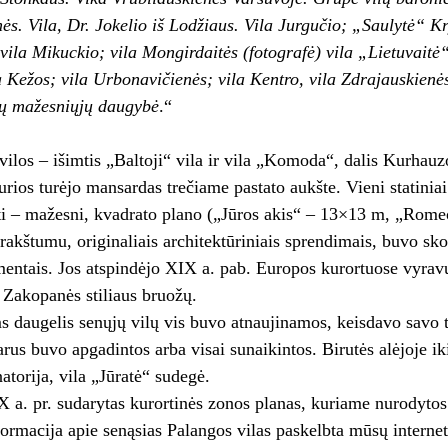
s. Vila, Dr. Jokelio iš Lodžiaus. Vila Jurgučio; „Saulytė“ Kry
vila Mikuckio; vila Mongirdaitės (fotografė) vila „Lietuvaitė“
a Kežos; vila Urbonavičienės; vila Kentro, vila Zdrajauskienė
tų mažesniųjų daugybė
.“
vilos – išimtis „Baltoji“ vila ir vila „Komoda“, dalis Kurhau
urios turėjo mansardas trečiame pastato aukšte. Vieni statinia
i – mažesni, kvadrato plano („Jūros akis“ – 13×13 m, „Romeo
rakštumu, originaliais architektūriniais sprendimais, buvo sko
mentais. Jos atspindėjo XIX a. pab. Europos kurortuose vyravus
r Zakopanės stiliaus bruožų.
 daugelis senųjų vilų vis buvo atnaujinamos, keisdavo savo tūr
arus buvo apgadintos arba visai sunaikintos. Birutės alėjoje 
atorija, vila „Jūratė“ sudegė.
X a. pr. sudarytas kurortinės zonos planas, kuriame nurodytos 
ormacija apie senąsias Palangos vilas paskelbta mūsų interneto