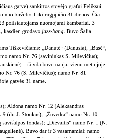
čiaus gatvė) sankirtos stovėjo grafui Feliksui
o nuo birželio 1 iki rugpjūčio 31 dienos. Čia
, 23 poilsiautojams nuomojami kambariai, 3
as, kasdien grodavo
jazz-bang
. Buvo Šalia
afams Tiškevičiams: „Danutė“ (Danusia), „Basė“,
namo namo Nr. 76 (savininkas S. Milevičius);
skienė) – ši vila buvo nauja, vienu metu joje
amo Nr. 76 (S. Milevičius); namo Nr. 81
ioje gatvės 31 name.
tis); Aldona namo Nr. 12 (Aleksandras
 9 (dr. J. Stonkus); „Žuvėdra“ namo Nr. 10
kų savišalpos fondas); „Dievaitis“ namo Nr. 1 (N.
raugelienė). Buvo dar ir 3 vasarnamiai: namo