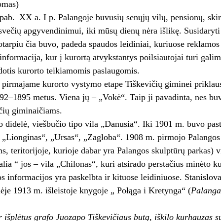
omas)
pab.–XX a. I p. Palangoje buvusių senųjų vilų, pensionų, skir
svečių apgyvendinimui, iki mūsų dienų nėra išlikę. Susidaryti
kotarpiu čia buvo, padeda spaudos leidiniai, kuriuose reklamos
nformacija, kur į kurortą atvykstantys poilsiautojai turi gali
dotis kurorto teikiamomis paslaugomis.
s pirmajame kurorto vystymo etape Tiškevičių giminei priklausiu
892–1895 metus. Viena jų – „Vokė“. Taip ji pavadinta, nes b
čių giminaičiams.
o didelė, viešbučio tipo vila „Danusia“. Iki 1901 m. buvo pasta
 – „Lionginas“, „Ursas“, „Zagloba“. 1908 m. pirmojo Palangos 
, teritorijoje, kurioje dabar yra Palangos skulptūrų parkas) v
alia “ jos – vila „Chilonas“, kuri atsirado perstačius minėto k
s informacijos yra paskelbta ir kituose leidiniuose. Stanisl
je 1913 m. išleistoje knygoje „ Połąga i Kretynga“ (
Palanga
r išplėtus grafo Juozapo Tiškevičiaus butą, iškilo kurhauzas s