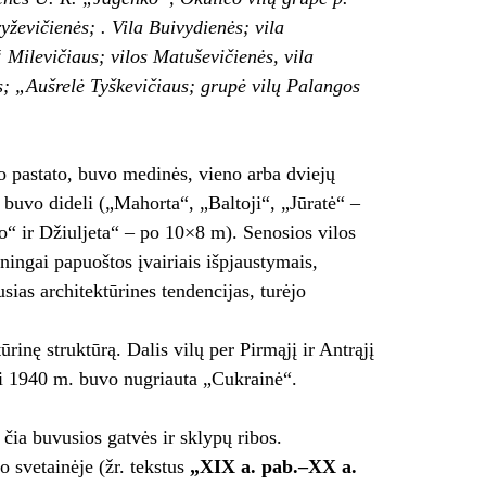
ževičienės; . Vila Buivydienės; vila
 Milevičiaus; vilos Matuševičienės, vila
s; „Aušrelė Tyškevičiaus; grupė vilų Palangos
zo pastato, buvo medinės, vieno arba dviejų
i buvo dideli („Mahorta“, „Baltoji“, „Jūratė“ –
“ ir Džiuljeta“ – po 10×8 m). Senosios vilos
ningai papuoštos įvairiais išpjaustymais,
ias architektūrines tendencijas, turėjo
inę struktūrą. Dalis vilų per Pirmąjį ir Antrąjį
iki 1940 m. buvo nugriauta „Cukrainė“.
čia buvusios gatvės ir sklypų ribos.
 svetainėje (žr. tekstus
„
XIX a. pab.–XX a.