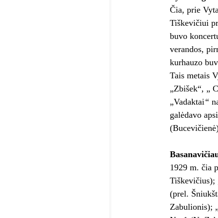
Čia, prie Vyt
Tiškevičiui p
buvo koncertų
verandos, pir
kurhauzo buvo
Tais metais V
„Zbišek“, „ C
„Vadaktai
“
na
galėdavo apsi
(Bucevičienė
Basanavičiau
1929 m. čia p
Tiškevičius)
(prel. Šniukš
Zabulionis); 