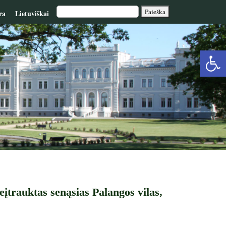
ra
Lietuviškai
Op
too
eįtrauktas senąsias Palangos vilas,