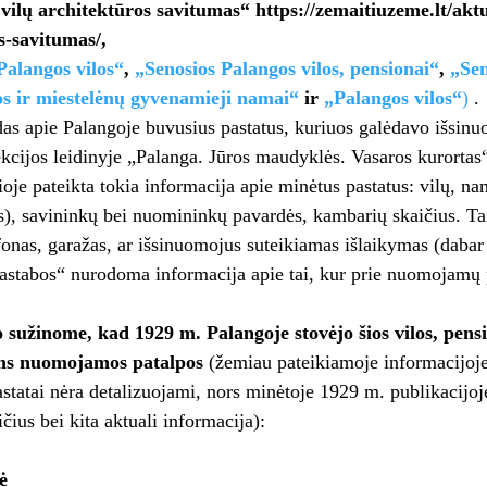
 vilų architektūros savitumas“ https://zemaitiuzeme.lt/aktu
s-savitumas/,
Palangos vilos“
,
„Senosios Palangos vilos, pensionai“
,
„Sen
os ir miestelėnų gyvenamieji namai“
ir
„Palangos vilos“
)
.
as apie Palangoje buvusius pastatus, kuriuos galėdavo išsinu
kcijos leidinyje „Palanga. Jūros maudyklės. Vasaros kurorta
ioje pateikta tokia informacija apie minėtus pastatus: vilų, n
, savininkų bei nuomininkų pavardės, kambarių skaičius. Ta
fonas, garažas, ar išsinuomojus suteikiamas išlaikymas (dabar 
astabos“ nurodoma informacija apie tai, kur prie nuomojamų p
nio sužinome, kad 1929 m. Palangoje stovėjo šios vilos, pen
ams nuomojamos patalpos
(žemiau pateikiamoje informacijoje
astatai nėra detalizuojami, nors minėtoje 1929 m. publikacijo
čius bei kita aktuali informacija):
ė