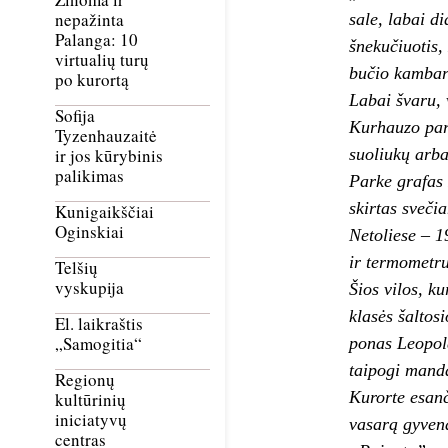
nepažinta
sale, labai di
Palanga: 10
šnekučiuotis, 
virtualių turų
bučio kambari
po kurortą
Labai švaru, 
Sofija
Kurhauzo park
Tyzenhauzaitė
suoliukų arba
ir jos kūrybinis
palikimas
Parke grafas 
skirtas sveči
Kunigaikščiai
Oginskiai
Netoliese – 1
ir termometru
Telšių
vyskupija
Šios vilos, ku
klasės šaltos
El. laikraštis
„Samogitia“
ponas Leopold
taipogi manda
Regionų
Kurorte esanč
kultūrinių
iniciatyvų
vasarą gyvena
centras