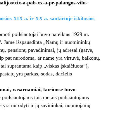
alijos/xix-a-pab-xx-a-pr-palangos-vilu-
osios XIX a. ir XX a. sankirtoje iškilusios
omoti poilsiautojai buvo pateiktas 1929 m.
s“. Jame išspausdinta „Namų ir nuomininkų
amų, pensionų pavadinimai, jų adresai (gatvė,
ip pat nurodoma, ar name yra virtuvė, balkonų,
tai suprantama kaip „viskas įskaičiuota“),
astatų yra parkas, sodas, darželis
sionai, vasarnamiai, kuriuose buvo
 poilsiautojams tais metais poilsiautojams
je yra nurodyti ir jų savininkai, nuomojamų