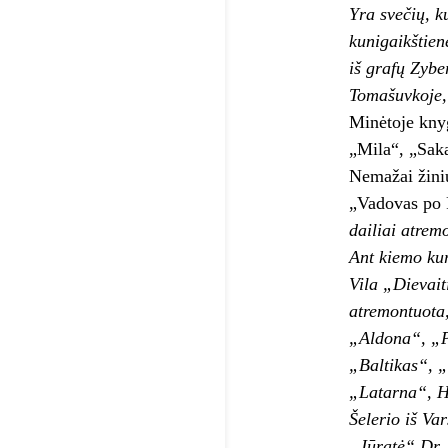
Yra svečių, k
kunigaikštien
iš grafų Zybe
Tomašuvkoje, 
Minėtoje knyg
„Mila“, „Saka
Nemažai žinių
„Vadovas po P
dailiai atrem
Ant kiemo kur
Vila „Dievait
atremontuota,
„Aldona“, „Pa
„Baltikas“, „
„Latarna“, Hu
Šelerio iš Va
„Jūratė“ Dr. 