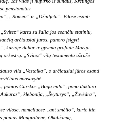
alę. Tas vilas ji nupirko iš sūnaus, Kretin­gos
ose pensionatus.
ija”, „Romeo” ir „Džiuljeta”. Vilose esanti
 „Svitez“ kartu su šalia jos esančiu statiniu,
ančią ar­čiausiai jūros, panoro įsigyti
ji”, kurioje dabar ir gyvena grafaitė Marija.
ą orkestrą. „Svitez“ vilą testamentu užrašė
klauso vila „Vestalka”, o arčiausiai jūros esanti
evi­čiaus nuosavybė.
pvz., ponios Gurskos „Bogu mila”, pono daktaro
„Aukuras”, klebonija, „Švyturys”, „Žuvėdra”,
ose vilose, nameliuose „ant smėlio”, kurie itin
pas ponias Mongirdienę, Okuličienę,