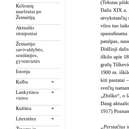
(Tekstas pild
Kelionių
Dalis XIX a. 
maršrutai po
Žemaitiją
atvykstančių 
vilos tuo lai
Aktualūs
straipsniai
spausdinama i
patalpas, nau
Žemaitija:
Didžioji dali
savivaldybės,
seniūnijos,
iškilo apie 1
gyvenvietės
grafų Tiškevi
Istorija
1900 m. iškil
kiti pastatai
Kalba
svečių namams
Lankytinos
„Zbiško“, o š
vietos
Daug aktualio
Kultūra
1917) Poznanė
Literatūra
„Perstačius i
Žinoma ir