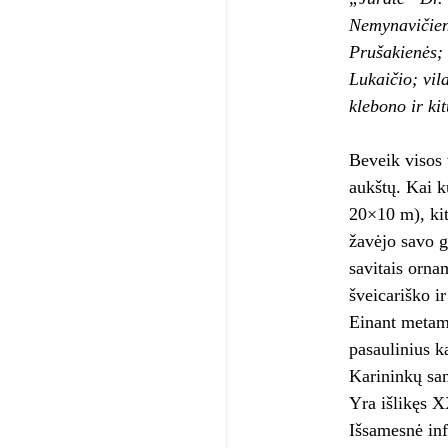
Nemynavičienė
Prušakienės; 
Lukaičio; vil
klebono ir ki
Beveik visos 
aukštų. Kai k
20×10 m), kit
žavėjo savo g
savitais orna
šveicariško i
Einant metams
pasaulinius k
Karininkų san
Yra išlikęs X
Išsamesnė inf