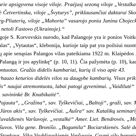
urie apsigyvena visoje viloje. Praė­jusį sezoną viloje „Vestalk
ė Četvertinska, viloje „Švyturys”, priklausančiai daktarui Sko
rg-Pliaterių, viloje „Mahorta” vasarojo ponia Ja­nina Chojec
netoli Fastovo (Ukrainoje).“
oje S. Korvovskis nurodo, kad Palangoje yra ir ponios Voitk
las“, „Vytautas“, klebonija, kurioje taip pat yra poilsiui nu
 apie senąsias Palangos vilas pateikiama 1922 m. Klaipėdos „
alangą ir jos apylinkę“ (p. 10, 11). Čia pažymėta (p. 10), ka
ontuotas. Gražūs didelis kambariai, kurių iš viso apie 43.
hauzo keturios didelės vilos su daugybe kambarių. Visos prikl
is“ naujai atremontuota, labai patogi gyvenimui. „Vaidilutė“
 savininkė Br. Knabikaitė“.
jauta“, „Gražina“, sav. Tyškevičiai, „Baltoji“, graži, sav. 
Jūros akis“, sav. Tyškevičiai. „Aušra“ sav. Katalikų seminarij
valdienės Varšuvoje. „vestalkė“ Amer. Liet. Bendrovės. „Mo
ršuvos. Vila gene. Bronišo. „Bogumila“ Bociarskienės. Salė d
Stonkaus. Vika Vrubliauskienės Varšuvoje. Grupė vilų baroni