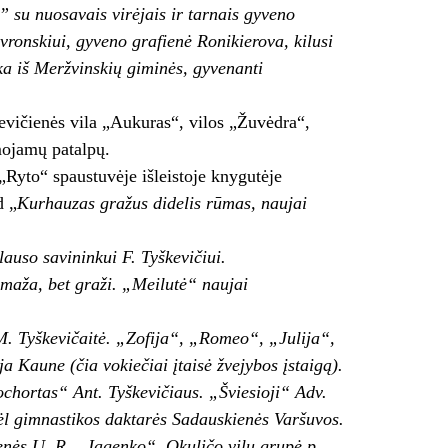
a” su nuosavais virėjais ir tarnais gyveno
vronskiui, gyveno grafienė Ronikierova, kilusi
ka iš Meržvinskių giminės, gyvenanti
evičienės vila „Aukuras“, vilos „Žuvėdra“,
omojamų patalpų.
Ryto“ spaustuvėje išleistoje knygutėje
d „
Kurhauzas gražus didelis rūmas, naujai
auso savininkui F. Tyškevičiui.
 maža, bet graži. „Meilutė“ naujai
M. Tyškevičaitė. „Zofija“, „Romeo“, „Julija“,
a Kaune (čia vokiečiai įtaisė žvejybos įstaigą).
chortas“ Ant. Tyškevičiaus. „Šviesioji“ Adv.
ėl gimnastikos daktarės Sadauskienės Varšuvos.
enės U. R. „Jagenko“, Okuličo vilų grupė p.