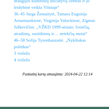
draugijos kultūrinių iniciatyvų centras ir jo
leidybinė veikla Vilniuje“
36–45 Jurga Žemaitytė, Tamara Eugenija
Arnastauskienė, Virginija Valuckienė, Zigmas
Juškevičius. „VŽKD 1999-aisiais: švenčių,
atradimų, susitikimų ir… netekčių metai“
46–58 Sofija Tyzenhauzaitė. „Nykštukas
politikas“
3 viršelis
4 viršelis
Paskutinį kartą atnaujinta: 2024-04-22 12:14