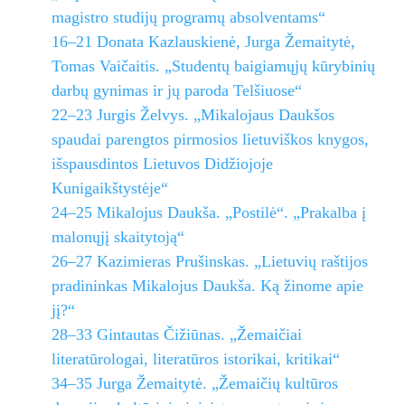
magistro studijų programų absolventams“
16–21 Donata Kazlauskienė, Jurga Žemaitytė,
Tomas Vaičaitis. „Studentų baigiamųjų kūrybinių
darbų gynimas ir jų paroda Telšiuose“
22–23 Jurgis Želvys. „Mikalojaus Daukšos
spaudai parengtos pirmosios lietuviškos knygos,
išspausdintos Lietuvos Didžiojoje
Kunigaikštystėje“
24–25 Mikalojus Daukša. „Postilė“. „Prakalba į
malonųjį skaitytoją“
26–27 Kazimieras Prušinskas. „Lietuvių raštijos
pradininkas Mikalojus Daukša. Ką žinome apie
jį?“
28–33 Gintautas Čižiūnas. „Žemaičiai
literatūrologai, literatūros istorikai, kritikai“
34–35 Jurga Žemaitytė. „Žemaičių kultūros