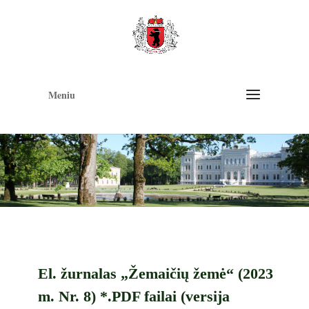
Op
too
Meniu
El. žurnalas „Žemaičių žemė“ (2023
m. Nr. 8) *.PDF failai (versija