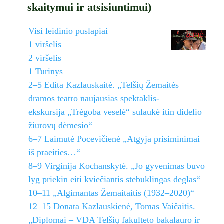
skaitymui ir atsisiuntimui)
Visi leidinio puslapiai
1 viršelis
2 viršelis
1 Turinys
2–5 Edita Kazlauskaitė. „Telšių Žemaitės
dramos teatro naujausias spektaklis-
ekskursija „Trėgoba veselė“ sulaukė itin didelio
žiūrovų dėmesio“
6–7 Laimutė Pocevičienė „Atgyja prisiminimai
iš praeities…“
8–9 Virginija Kochanskytė. „Jo gyvenimas buvo
lyg priekin eiti kviečiantis stebuklingas deglas“
10–11 „Algimantas Žemaitaitis (1932–2020)“
12–15 Donata Kazlauskienė, Tomas Vaičaitis.
„Diplomai – VDA Telšių fakulteto bakalauro ir