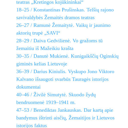
teatras „Kretingos kojūkininkai“
18–25 / Konstantinas Prušinskas. Telšių rajono
savivaldybės Žemaitės dramos teatras
26–27 / Ramunė Žemaitytė. Vaikų ir jaunimo
aktorių trupė „SAVI“
28–29 / Daiva Gedvilienė. Vo gražoms tū
žemaitiu iš Mažeikiu krašta
30–35 / Danutė Mukienė. Kunigaikščių Oginskių
giminės kelias Lietuvoje
36–39 / Darius Kiniulis. Vyskupo Jono Viktoro
Kalvano išsaugoti svarbūs Tauragės istorijos
dokumentai
40–46 / Živilė Simutytė. Skuodo žydų
bendruomenė 1919–1941 m.
47–53 / Benediktas Jankauskas. Dar kartą apie
bandymus ištrinti aisčių, Žemaitijos ir Lietuvos
istorijos faktus