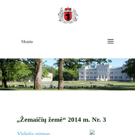
Op
too
Meniu
„Žemaičių žemė“ 2014 m. Nr. 3
Viršelis pirmas