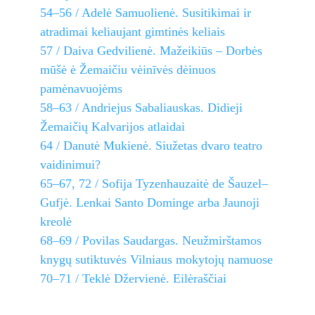
54–56 / Adelė Samuolienė. Susitikimai ir
atradimai keliaujant gimtinės keliais
57 / Daiva Gedvilienė. Mažeikiūs – Dorbės
mūšė ė Žemaičiu vėinīvės dėinuos
pamėnavuojėms
58–63 / Andriejus Sabaliauskas. Didieji
Žemaičių Kalvarijos atlaidai
64 / Danutė Mukienė. Siužetas dvaro teatro
vaidinimui?
65–67, 72 / Sofija Tyzenhauzaitė de Šauzel–
Gufjė. Lenkai Santo Dominge arba Jaunoji
kreolė
68–69 / Povilas Saudargas. Neužmirštamos
knygų sutiktuvės Vilniaus mokytojų namuose
70–71 / Teklė Džervienė. Eilėraščiai