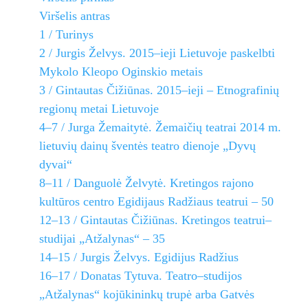
Viršelis antras
1 / Turinys
2 / Jurgis Želvys. 2015–ieji Lietuvoje paskelbti
Mykolo Kleopo Oginskio metais
3 / Gintautas Čižiūnas. 2015–ieji – Etnografinių
regionų metai Lietuvoje
4–7 / Jurga Žemaitytė. Žemaičių teatrai 2014 m.
lietuvių dainų šventės teatro dienoje „Dyvų
dyvai“
8–11 / Danguolė Želvytė. Kretingos rajono
kultūros centro Egidijaus Radžiaus teatrui – 50
12–13 / Gintautas Čižiūnas. Kretingos teatrui–
studijai „Atžalynas“ – 35
14–15 / Jurgis Želvys. Egidijus Radžius
16–17 / Donatas Tytuva. Teatro–studijos
„Atžalynas“ kojūkininkų trupė arba Gatvės