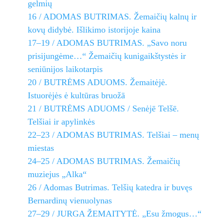
gelmių
16 / ADOMAS BUTRIMAS. Žemaičių kalnų ir
kovų didybė. Išlikimo istorijoje kaina
17–19 / ADOMAS BUTRIMAS. „Savo noru
prisijungėme…“ Žemaičių kunigaikštystės ir
seniūnijos laikotarpis
20 / BUTRĖMS ADUOMS. Žemaitėjė.
Istuorėjės ė kultūras bruožā
21 / BUTRĖMS ADUOMS / Senėjē Telšē.
Telšiai ir apylinkės
22–23 / ADOMAS BUTRIMAS. Telšiai – menų
miestas
24–25 / ADOMAS BUTRIMAS. Žemaičių
muziejus „Alka“
26 / Adomas Butrimas. Telšių katedra ir buvęs
Bernardinų vienuolynas
27–29 / JURGA ŽEMAITYTĖ. „Esu žmogus…“