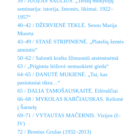
39 / JUOZAS SAULIUS. „Telšių mokytojų
seminarija: istorija, žmonės, likimai. 1922–
1957“
40–42 / DŽERVIENĖ TEKLĖ. Sesou Marija
Muorta
43–49 / STASĖ STRIPINIENĖ. „Platelių žemės
atmintis“
50–62 / Salontū krašta žžmuoniū atsėmėnėmā
63 / „Prigimta lėižovė nemuokietė gieda“
64–65 / DANUTĖ MUKIENĖ. „Tai, kas
pasiutusiai tikra…“
65 / DALIA TAMOŠAUSKAITĖ. Eilėraščiai
66–68 / MYKOLAS KARČIAUSKAS. Kelionė
į Šarnelę
69–71 / VYTAUTAS MAČERNIS. Vizijos (I–
IV)
72 / Bronius Grušas (1932–2013)