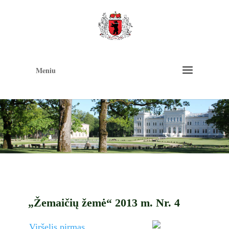
Op
too
Meniu
„Žemaičių žemė“ 2013 m. Nr. 4
Viršelis pirmas