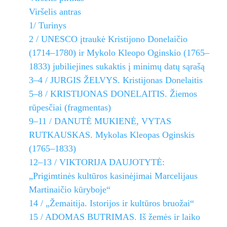
Viršelis antras
1/ Turinys
2 / UNESCO įtraukė Kristijono Donelaičio
(1714–1780) ir Mykolo Kleopo Oginskio (1765–
1833) jubiliejines sukaktis į minimų datų sąrašą
3–4 / JURGIS ŽELVYS. Kristijonas Donelaitis
5–8 / KRISTIJONAS DONELAITIS. Žiemos
rūpesčiai (fragmentas)
9–11 / DANUTĖ MUKIENĖ, VYTAS
RUTKAUSKAS. Mykolas Kleopas Oginskis
(1765–1833)
12–13 / VIKTORIJA DAUJOTYTĖ:
„Prigimtinės kultūros kasinėjimai Marcelijaus
Martinaičio kūryboje“
14 / „Žemaitija. Istorijos ir kultūros bruožai“
15 / ADOMAS BUTRIMAS. Iš žemės ir laiko