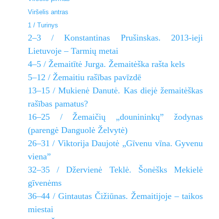
Viršelis antras
1 / Turinys
2–3 / Konstantinas Prušinskas. 2013-ieji
Lietuvoje – Tarmių metai
4–5 / Žemaitītė Jurga. Žemaitėška rašta kels
5–12 / Žemaitiu rašības pavīzdē
13–15 / Mukienė Danutė. Kas diejė žemaitėškas
rašības pamatus?
16–25 / Žemaičių „dounininkų” žodynas
(parengė Danguolė Želvytė)
26–31 / Viktorija Daujotė „Gīvenu vīna. Gyvenu
viena”
32–35 / Džervienė Teklė. Šonėšks Mekielė
gīvenėms
36–44 / Gintautas Čižiūnas. Žemaitijoje – taikos
miestai