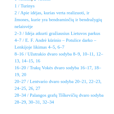
1 / Turinys
2 / Apie idėjas, kurias verta realizuoti, ir
žmones, kurie yra bendraminčių ir bendražygių
nelaisvėje
2–3 / Idėja atkurti gražiausius Lietuvos parkus
4–7 / E. F. Andrė kūrinio – Potulice darko –
Lenkijoje likimas 4–5, 6–7
8–16 / Užutrakio dvaro sodyba 8–9, 10–11, 12–
13, 14–15, 16
16–20 / Trakų Vokės dvaro sodyba 16–17, 18–
19, 20
20–27 / Lentvario dvaro sodyba 20–21, 22–23,
24–25, 26, 27
28–34 / Palangos grafų Tiškevičių dvaro sodyba
28–29, 30–31, 32–34