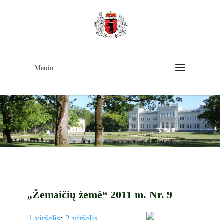
Op
too
Meniu
„Žemaičių žemė“ 2011 m. Nr. 9
1 viršelis
;
2 viršelis