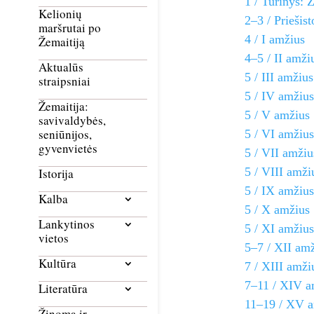
1 / Turinys: Ž
Kelionių
2–3 / Priešist
maršrutai po
4 / I amžius
Žemaitiją
4–5 / II amži
Aktualūs
5 / III amžius
straipsniai
5 / IV amžius
Žemaitija:
5 / V amžius
savivaldybės,
seniūnijos,
5 / VI amžius
gyvenvietės
5 / VII amžiu
5 / VIII amži
Istorija
5 / IX amžius
Kalba
5 / X amžius
Lankytinos
5 / XI amžius
vietos
5–7 / XII am
Kultūra
7 / XIII amži
7–11 / XIV a
Literatūra
11–19 / XV 
Žinoma ir