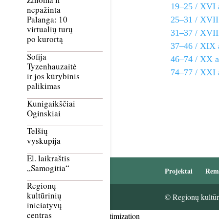
19–25 / XVI 
nepažinta
Palanga: 10
25–31 / XVII
virtualių turų
31–37 / XVII
po kurortą
37–46 / XIX 
Sofija
46–74 / XX 
Tyzenhauzaitė
74–77 / XXI 
ir jos kūrybinis
palikimas
Kunigaikščiai
Oginskiai
Telšių
vyskupija
El. laikraštis
„Samogitia“
Projektai
Rem
Regionų
kultūrinių
© Regionų kultūri
iniciatyvų
centras
Smush Image Compression and Optimization