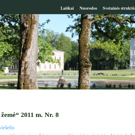
Laiškai
Nuorodos
Svetainės struktū
 žemė“ 2011 m. Nr. 8
viršelis