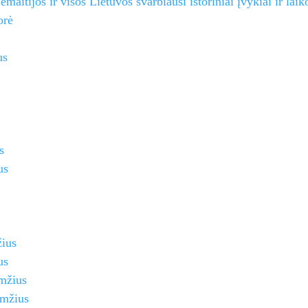
emaitijos ir visos Lietuvos svarbiausi istoriniai įvykiai ir laik
orė
us
s
us
žius
us
mžius
amžius