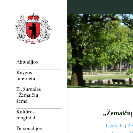
Aktualijos
Knygos
internetu
El. žurnalas
„Žemaičių
žemė“
Kultūros
„Žemaičių
renginiai
1 viršelis
;
2 
Personalijos