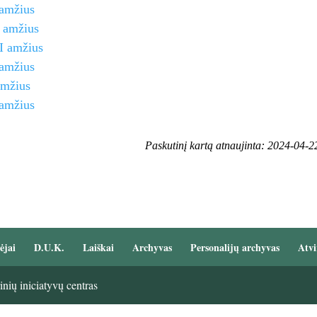
amžius
 amžius
I amžius
amžius
amžius
amžius
Paskutinį kartą atnaujinta: 2024-04-2
ėjai
D.U.K.
Laiškai
Archyvas
Personalijų archyvas
Atvi
nių iniciatyvų centras