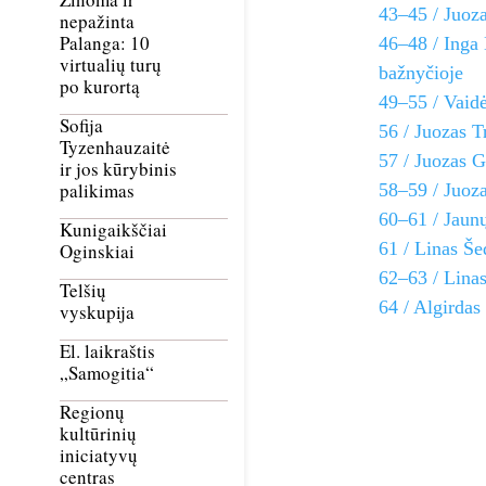
43–45 / Juoz
nepažinta
Palanga: 10
46–48 / Inga 
virtualių turų
bažnyčioje
po kurortą
49–55 / Vaidė
Sofija
56 / Juozas T
Tyzenhauzaitė
57 / Juozas G
ir jos kūrybinis
palikimas
58–59 / Juoza
60–61 / Jaun
Kunigaikščiai
61 / Linas Še
Oginskiai
62–63 / Linas
Telšių
64 / Algirdas
vyskupija
El. laikraštis
„Samogitia“
Regionų
kultūrinių
iniciatyvų
centras