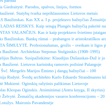
ės paroda
a Giedraitytė. Parodos, spalvos, linijos, formos
Baužienė. Statybų tvarka nepriklausomos Lietuvos metais
 Baužinskas. Kas XX a. I p. projektavo bažnyčias Žemaitijo
VLADAS REISKYS. Kaip senąją Plungės bažnyčią pakeitė nau
TAS VALANČIUS. Kas ir kaip projektavo švietimo įstaigas 
 Baužinskas. Bankų rūmai – prabangos ir aristokratiškos arc
A ŠIMULYTĖ. Profesionalumas, grožis – sveikam ir ligos p
a Baužienė. Architektas Steponas Stulginskis (1908–1995)
lijus Baltrus. Susipažinkime: Klaudijus Dušauskas-Duž ir jo
a Baužienė. Lietuvos karininkų ramovės poilsinė Palangoje
s Švč. Mergelės Marijos Ėmimo į dangų bažnyčiai – 100
nija Rudytė. Švedų architekto Karlo Eduardo Strandmanno kū
ė Mukienė. Oginskių rašytinis palikimas Lietuvoje
as Kleopas Oginskis. Atsiminimai (Antra knyga, II skyrius)
ė Želvytė. Žemaičių akademijos vasaros konferencijoms – 20
 Lotužys. Maironis Pavandenėje