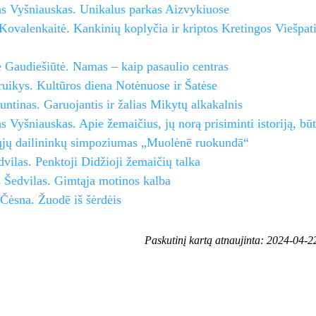
as Vyšniauskas. Unikalus parkas Aizvykiuose
Kovalenkaitė. Kankinių koplyčia ir kriptos Kretingos Viešpa
 Gaudiešiūtė. Namas – kaip pasaulio centras
ruikys. Kultūros diena Notėnuose ir Šatėse
untinas. Garuojantis ir žalias Mikytų alkakalnis
s Vyšniauskas. Apie žemaičius, jų norą prisiminti istoriją, bū
ųjų dailininkų simpoziumas „Muolėnē ruokundā“
dvilas. Penktoji Didžioji žemaičių talka
 Šedvilas. Gimtąja motinos kalba
 Čėsna. Žuodē iš šėrdėis
Paskutinį kartą atnaujinta: 2024-04-2