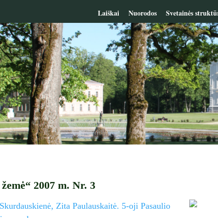
Laiškai
Nuorodos
Svetainės struktū
 žemė“ 2007 m. Nr. 3
 Skurdauskienė, Zita Paulauskaitė. 5-oji Pasaulio