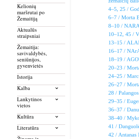
žemaičių dail
Kelionių
4–5, 25 / God
maršrutai po
6–7 / Morta 
Žemaitiją
8–10 / NARAS
Aktualūs
10–12, 45 / 
straipsniai
13–15 / ALAN
Žemaitija:
16–17 / NArAs
savivaldybės,
seniūnijos,
18–19 / AGOT
gyvenvietės
20–23 / Mort
24–25 / Marce
Istorija
26–27 / Mort
Kalba
28 / Palango
Lankytinos
29–35 / Euge
vietos
36–37 / Danut
Kultūra
38–40 / Mykol
41 / Danguol
Literatūra
42 / Antanas
Žinoma ir