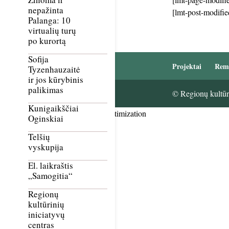
nepažinta
[lmt-post-modifie
Palanga: 10
virtualių turų
po kurortą
Sofija
Projektai
Rem
Tyzenhauzaitė
ir jos kūrybinis
palikimas
© Regionų kultūri
Kunigaikščiai
Smush Image Compression and Optimization
Oginskiai
Telšių
vyskupija
El. laikraštis
„Samogitia“
Regionų
kultūrinių
iniciatyvų
centras