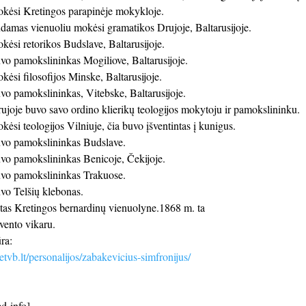
ėsi Kretingos parapinėje mokykloje.
amas vienuoliu mokėsi gramatikos Drujoje, Baltarusijoje.
si retorikos Budslave, Baltarusijoje.
o pamokslininkas Mogiliove, Baltarusijoje.
si filosofijos Minske, Baltarusijoje.
o pamokslininkas, Vitebske, Baltarusijoje.
joje buvo savo ordino klierikų teologijos mokytoju ir pamokslininku.
si teologijos Vilniuje, čia buvo įšventintas į kunigus.
vo pamokslininkas Budslave.
o pamokslininkas Benicoje, Čekijoje.
vo pamokslininkas Trakuose.
o Telšių klebonas.
tas Kretingos bernardinų vienuolyne.1868 m. ta
vento vikaru.
ra:
tvb.lt/personalijos/zabakevicius-simfronijus/
d-info]