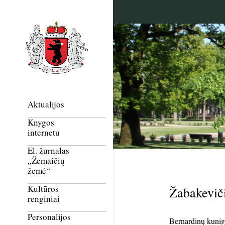
Aktualijos
Knygos
internetu
El. žurnalas
„Žemaičių
žemė“
Kultūros
Žabakeviči
renginiai
Personalijos
Bernardinų kuniga