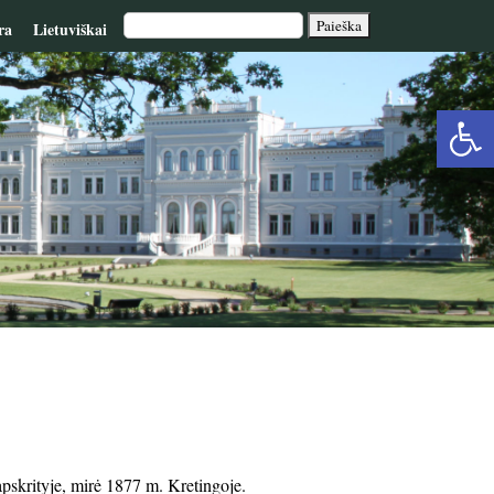
ra
Lietuviškai
Op
too
pskrityje, mirė 1877 m. Kretingoje.