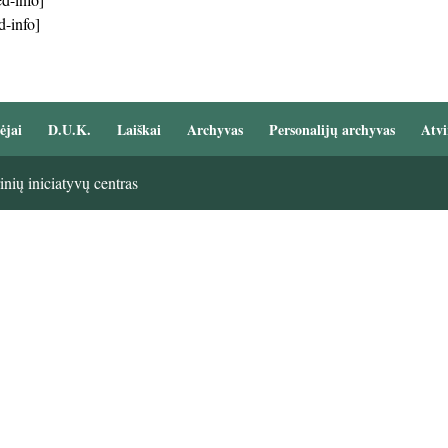
d-info]
ėjai
D.U.K.
Laiškai
Archyvas
Personalijų archyvas
Atvi
nių iniciatyvų centras