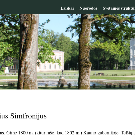
Laiškai
Nuorodos
Svetainės struktū
us Simfronijus
s. Gimė 1800 m. (kitur rašo, kad 1802 m.) Kauno gubernijoje, Telšių a