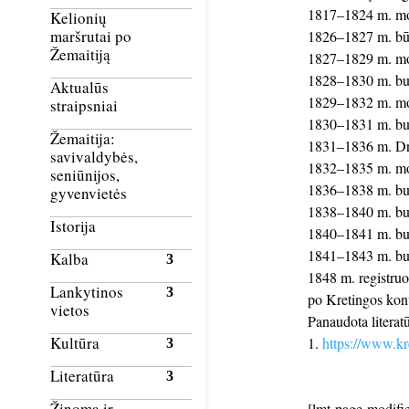
1817–1824 m. mok
Kelionių
maršrutai po
1826–1827 m. būd
Žemaitiją
1827–1829 m. mokė
1828–1830 m. buv
Aktualūs
1829–1832 m. mokė
straipsniai
1830–1831 m. buv
Žemaitija:
1831–1836 m. Dru
savivaldybės,
1832–1835 m. mokė
seniūnijos,
1836–1838 m. bu
gyvenvietės
1838–1840 m. buv
Istorija
1840–1841 m. bu
1841–1843 m. buv
Kalba
1848 m. registruo
Lankytinos
po Kretingos kon
vietos
Panaudota literatū
Kultūra
https://www.kre
Literatūra
Žinoma ir
[lmt-page-modifie