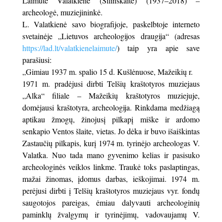
Laimutė Valatkienė (Šilinskaitė) (1937–2018) –
archeologė, muziejininkė.
L. Valatkienė savo biografijoje, paskelbtoje interneto
svetainėje „Lietuvos archeologijos draugija“ (adresas
https://lad.lt/valatkienelaimute/
) taip yra apie save
parašiusi:
„Gimiau 1937 m. spalio 15 d. Kušlėnuose, Mažeikių r.
1971 m. pradėjusi dirbti Telšių kraštotyros muziejaus
„Alka“ filiale – Mažeikių kraštotyros muziejuje,
domėjausi kraštotyra, archeologija. Rinkdama medžiagą
aptikau žmogų, žinojusį pilkapį miške ir ardomo
senkapio Ventos šlaite, vietas. Jo dėka ir buvo išaiškintas
Zastaučių pilkapis, kurį 1974 m. tyrinėjo archeologas V.
Valatka. Nuo tada mano gyvenimo kelias ir pasisuko
archeologinės veiklos linkme. Traukė toks paslaptingas,
mažai žinomas, įdomus darbas, ieškojimai. 1974 m.
perėjusi dirbti į Telšių kraštotyros muziejaus vyr. fondų
saugotojos pareigas, ėmiau dalyvauti archeologinių
paminklų žvalgymų ir tyrinėjimų, vadovaujamų V.