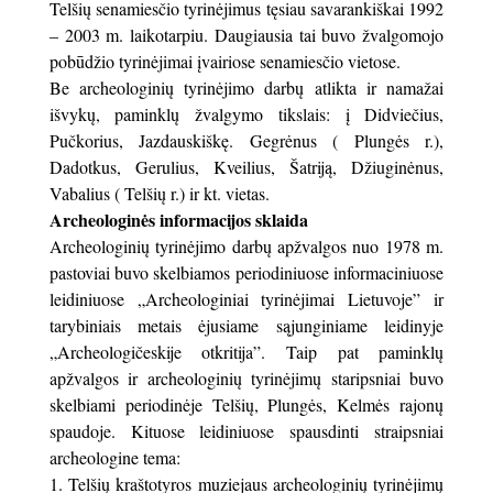
Telšių senamiesčio tyrinėjimus tęsiau savarankiškai 1992
– 2003 m. laikotarpiu. Daugiausia tai buvo žvalgomojo
pobūdžio tyrinėjimai įvairiose senamiesčio vietose.
Be archeologinių tyrinėjimo darbų atlikta ir namažai
išvykų, paminklų žvalgymo tikslais: į Didviečius,
Pučkorius, Jazdauskiškę. Gegrėnus ( Plungės r.),
Dadotkus, Gerulius, Kveilius, Šatriją, Džiuginėnus,
Vabalius ( Telšių r.) ir kt. vietas.
Archeologinės informacijos sklaida
Archeologinių tyrinėjimo darbų apžvalgos nuo 1978 m.
pastoviai buvo skelbiamos periodiniuose informaciniuose
leidiniuose „Archeologiniai tyrinėjimai Lietuvoje” ir
tarybiniais metais ėjusiame sąjunginiame leidinyje
„Archeologičeskije otkritija”. Taip pat paminklų
apžvalgos ir archeologinių tyrinėjimų staripsniai buvo
skelbiami periodinėje Telšių, Plungės, Kelmės rajonų
spaudoje. Kituose leidiniuose spausdinti straipsniai
archeologine tema:
Telšių kraštotyros muziejaus archeologinių tyrinėjimų