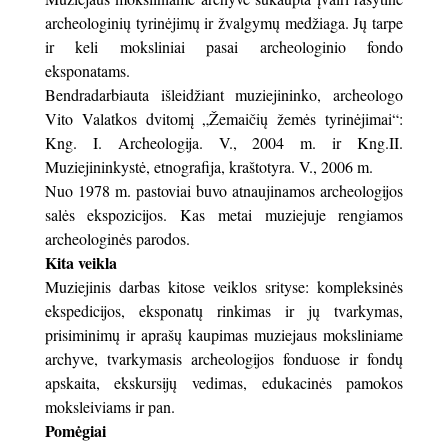
archeologinių tyrinėjimų ir žvalgymų medžiaga. Jų tarpe
ir keli moksliniai pasai archeologinio fondo
eksponatams.
Bendradarbiauta išleidžiant muziejininko, archeologo
Vito Valatkos dvitomį „Žemaičių žemės tyrinėjimai“:
Kng. I. Archeologija. V., 2004 m. ir Kng.II.
Muziejininkystė, etnografija, kraštotyra. V., 2006 m.
Nuo 1978 m. pastoviai buvo atnaujinamos archeologijos
salės ekspozicijos. Kas metai muziejuje rengiamos
archeologinės parodos.
Kita veikla
Muziejinis darbas kitose veiklos srityse: kompleksinės
ekspedicijos, eksponatų rinkimas ir jų tvarkymas,
prisiminimų ir aprašų kaupimas muziejaus moksliniame
archyve, tvarkymasis archeologijos fonduose ir fondų
apskaita, ekskursijų vedimas, edukacinės pamokos
moksleiviams ir pan.
Pomėgiai