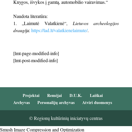
Knygos, išvykos į gamtą, automobilio vairavimas.“
Naudota literatūra:
„Laimutė Valatkienė“,
Lietuvos archeologijos
draugi
ja:
https://lad.lt/valatkienelaimute/
.
[lmt-page-modified-info]
[lmt-post-modified-info]
Projektai
Remėjai
D.U.K.
Laiškai
Archyvas
Personalijų archyvas
Atviri duomenys
© Regionų kultūrinių iniciatyvų centras
Smush Image Compression and Optimization