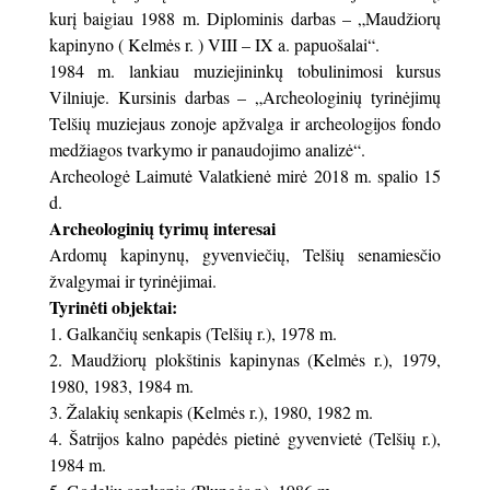
kurį baigiau 1988 m. Diplominis darbas – „Maudžiorų
kapinyno ( Kelmės r. ) VIII – IX a. papuošalai“.
1984 m. lankiau muziejininkų tobulinimosi kursus
Vilniuje. Kursinis darbas – „Archeologinių tyrinėjimų
Telšių muziejaus zonoje apžvalga ir archeologijos fondo
medžiagos tvarkymo ir panaudojimo analizė“.
Archeologė Laimutė Valatkienė mirė 2018 m. spalio 15
d.
Archeologinių tyrimų interesai
Ardomų kapinynų, gyvenviečių, Telšių senamiesčio
žvalgymai ir tyrinėjimai.
Tyrinėti objektai:
Galkančių senkapis (Telšių r.), 1978 m.
Maudžiorų plokštinis kapinynas (Kelmės r.), 1979,
1980, 1983, 1984 m.
Žalakių senkapis (Kelmės r.), 1980, 1982 m.
Šatrijos kalno papėdės pietinė gyvenvietė (Telšių r.),
1984 m.