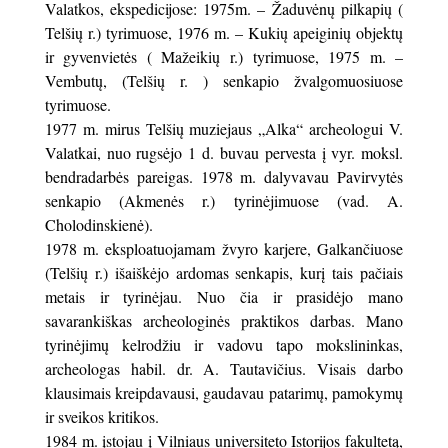
Valatkos, ekspedicijose: 1975m. – Žaduvėnų pilkapių (
Telšių r.) tyrimuose, 1976 m. – Kukių apeiginių objektų
ir gyvenvietės ( Mažeikių r.) tyrimuose, 1975 m. –
Vembutų, (Telšių r. ) senkapio žvalgomuosiuose
tyrimuose.
1977 m. mirus Telšių muziejaus „Alka“ archeologui V.
Valatkai, nuo rugsėjo 1 d. buvau pervesta į vyr. moksl.
bendradarbės pareigas. 1978 m. dalyvavau Pavirvytės
senkapio (Akmenės r.) tyrinėjimuose (vad. A.
Cholodinskienė).
1978 m. eksploatuojamam žvyro karjere, Galkančiuose
(Telšių r.) išaiškėjo ardomas senkapis, kurį tais pačiais
metais ir tyrinėjau. Nuo čia ir prasidėjo mano
savarankiškas archeologinės praktikos darbas. Mano
tyrinėjimų kelrodžiu ir vadovu tapo mokslininkas,
archeologas habil. dr. A. Tautavičius. Visais darbo
klausimais kreipdavausi, gaudavau patarimų, pamokymų
ir sveikos kritikos.
1984 m. įstojau į Vilniaus universiteto Istorijos fakultetą,