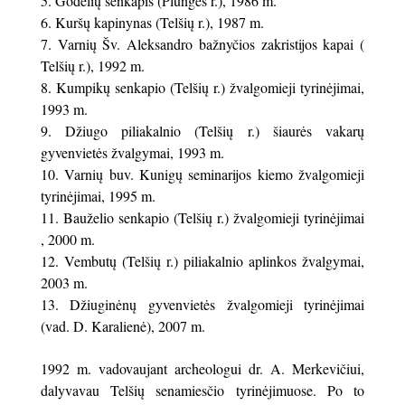
Godelių senkapis (Plungės r.), 1986 m.
Kuršų kapinynas (Telšių r.), 1987 m.
Varnių Šv. Aleksandro bažnyčios zakristijos kapai (
Telšių r.), 1992 m.
Kumpikų senkapio (Telšių r.) žvalgomieji tyrinėjimai,
1993 m.
Džiugo piliakalnio (Telšių r.) šiaurės vakarų
gyvenvietės žvalgymai, 1993 m.
Varnių buv. Kunigų seminarijos kiemo žvalgomieji
tyrinėjimai, 1995 m.
Bauželio senkapio (Telšių r.) žvalgomieji tyrinėjimai
, 2000 m.
Vembutų (Telšių r.) piliakalnio aplinkos žvalgymai,
2003 m.
Džiuginėnų gyvenvietės žvalgomieji tyrinėjimai
(vad. D. Karalienė), 2007 m.
1992 m. vadovaujant archeologui dr. A. Merkevičiui,
dalyvavau Telšių senamiesčio tyrinėjimuose. Po to