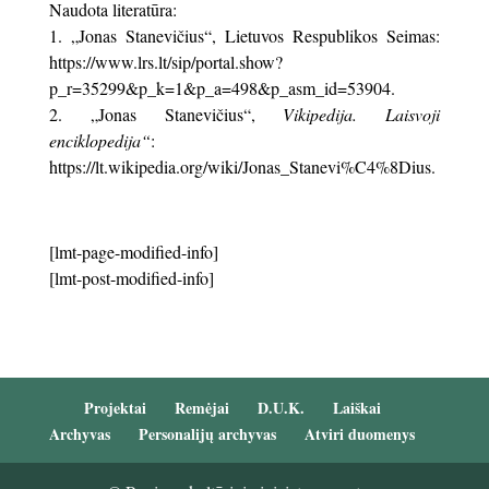
Naudota literatūra:
„Jonas Stanevičius“, Lietuvos Respublikos Seimas:
https://www.lrs.lt/sip/portal.show?
p_r=35299&p_k=1&p_a=498&p_asm_id=53904.
„Jonas Stanevičius“,
Vikipedija. Laisvoji
enciklopedija“
:
https://lt.wikipedia.org/wiki/Jonas_Stanevi%C4%8Dius.
[lmt-page-modified-info]
[lmt-post-modified-info]
Projektai
Remėjai
D.U.K.
Laiškai
Archyvas
Personalijų archyvas
Atviri duomenys