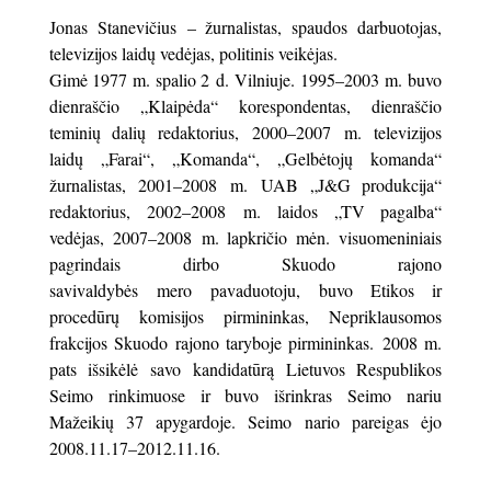
Jonas Stanevičius – žurnalistas, spaudos darbuotojas,
televizijos laidų vedėjas, politinis veikėjas.
Gimė 1977 m. spalio 2 d. Vilniuje. 1995–2003 m. buvo
dienraščio „Klaipėda“ korespondentas, dienraščio
teminių dalių redaktorius, 2000–2007 m. televizijos
laidų „Farai“, „Komanda“, „Gelbėtojų komanda“
žurnalistas, 2001–2008 m. UAB „J&G produkcija“
redaktorius, 2002–2008 m. laidos „TV pagalba“
vedėjas, 2007–2008 m. lapkričio mėn. visuomeniniais
pagrindais dirbo Skuodo rajono
savivaldybės mero pavaduotoju, buvo Etikos ir
procedūrų komisijos pirmininkas, Nepriklausomos
frakcijos Skuodo rajono taryboje pirmininkas. 2008 m.
pats išsikėlė savo kandidatūrą Lietuvos Respublikos
Seimo rinkimuose ir buvo išrinkras Seimo nariu
Mažeikių 37 apygardoje. Seimo nario pareigas ėjo
2008.11.17–2012.11.16.