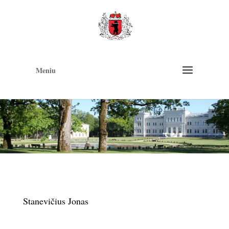
Op
too
Meniu
Stanevičius Jonas