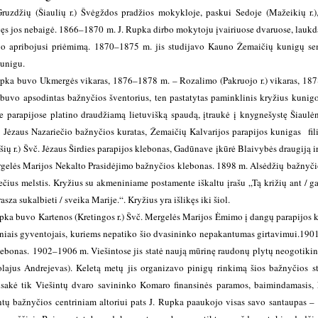
Gruzdžių (Šiaulių r.) Švėgždos pradžios mokykloje, paskui Sedoje (Mažeikių r.
gęs jos nebaigė. 1866–1870 m. J. Rupka dirbo mokytoju įvairiuose dvaruose, laukda
vo apribojusi priėmimą. 1870–1875 m. jis studijavo Kauno Žemaičių kunigų se
kunigu.
ka buvo Ukmergės vikaras, 1876–1878 m. – Rozalimo (Pakruojo r.) vikaras, 1878–
 buvo apsodintas bažnyčios šventorius, ten pastatytas paminklinis kryžius kunig
se parapijose platino draudžiamą lietuvišką spaudą, įtraukė į knygnešystę Šiaul
) Jėzaus Nazariečio bažnyčios kuratas, Žemaičių Kalvarijos parapijos kunigas fil
ų r.) Švč. Jėzaus Širdies parapijos klebonas, Gadūnave įkūrė Blaivybės draugiją ir
ergelės Marijos Nekalto Prasidėjimo bažnyčios klebonas. 1898 m. Alsėdžių bažnyči
čius melstis. Kryžius su akmeniniame postamente iškaltu įrašu „Tą križių ant / gar
sza sukalbieti / sveika Marije.“. Kryžius yra išlikęs iki šiol.
ka buvo Kartenos (Kretingos r.) Švč. Mergelės Marijos Ėmimo į dangų parapijos kl
tiniais gyventojais, kuriems nepatiko šio dvasininko nepakantumas girtavimui.
1901
lebonas.
1902–1906 m. Viešintose jis statė naują mūrinę raudonų plytų neogotikinę
olajus Andrejevas). Keletą metų jis organizavo pinigų rinkimą šios bažnyčios st
sisakė tik Viešintų dvaro savininko Komaro finansinės paramos, baimindamasis, 
intų bažnyčios centriniam altoriui pats J. Rupka paaukojo visas savo santaupas – 