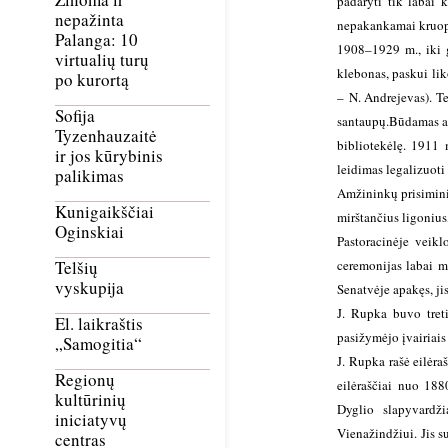
padaryti tik labai 
nepažinta
nepakankamai kruopš
Palanga: 10
1908–1929 m., iki 
virtualių turų
klebonas, paskui liko
po kurortą
–
N. Andrejevas
). T
Sofija
santaupų.
Būdamas ak
Tyzenhauzaitė
bibliotekėlę. 1911 
ir jos kūrybinis
leidimas legalizuoti 
palikimas
Amžininkų prisiminim
Kunigaikščiai
mirštančius ligonius,
Oginskiai
Pastoracinėje veik
ceremonijas labai 
Telšių
vyskupija
Senatvėje apakęs, ji
J. Rupka buvo treti
El. laikraštis
pasižymėjo įvairiais
„Samogitia“
J. Rupka rašė eilėra
Regionų
eilėraščiai nuo 188
kultūrinių
Dyglio slapyvardži
iniciatyvų
Vienažindžiui. Jis 
centras