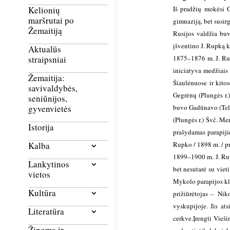
Iš pradžių mokėsi 
Kelionių
maršrutai po
gimnaziją, bet susir
Žemaitiją
Rusijos valdžia bu
įšventino J. Rupką 
Aktualūs
1875–1876 m. J. Rup
straipsniai
iniciatyva medžiais
Žemaitija:
Šiaulėnuose ir kito
savivaldybės,
Gegrėnų (Plungės r.
seniūnijos,
buvo Gadūnavo (Telši
gyvenvietės
(Plungės r.) Švč. M
Istorija
prašydamas parapijie
Rupko / 1898 m. / pra
Kalba
1899–1900 m. J. Rup
Lankytinos
bet nesutarė su vie
vietos
Mykolo parapijos k
Kultūra
prižiūrėtojas – Nik
vyskupijoje. Jis at
Literatūra
cerkve.
Įrengti Vieš
Žinoma ir