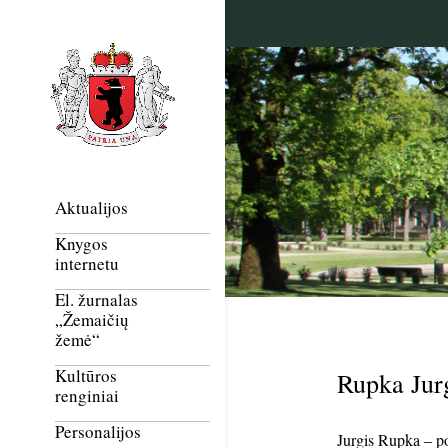
Aktualijos
Knygos
internetu
El. žurnalas
„Žemaičių
žemė“
Kultūros
Rupka Jur
renginiai
Personalijos
Jurgis Rupka – p