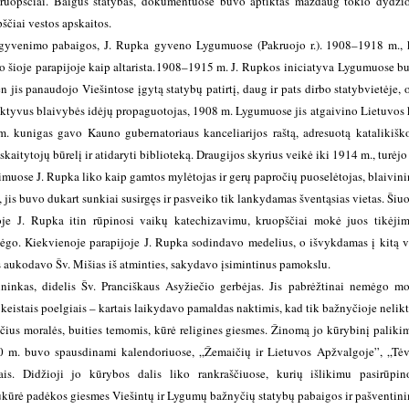
kruopščiai. Baigus statybas, dokumentuose buvo aptiktas maždaug tokio dydžio 
čiai vestos apskaitos.
gyvenimo pabaigos, J. Rupka gyveno Lygumuose (Pakruojo r.). 1908–1918 m., ko
 šioje parapijoje kaip altarista.
1908–1915 m. J. Rupkos iniciatyva Lygumuose buv
en jis panaudojo Viešintose įgytą statybų patirtį, daug ir pats dirbo statybvietėje,
tyvus blaivybės idėjų propaguotojas, 1908 m. Lygumuose jis atgaivino Lietuvos ka
m. kunigas gavo Kauno gubernatoriaus kanceliarijos raštą, adresuotą katalikiš
skaitytojų būrelį ir atidaryti biblioteką. Draugijos skyrius veikė iki 1914 m., turėjo
uose J. Rupka liko kaip gamtos mylėtojas ir gerų papročių puoselėtojas, blaivinin
 jis buvo dukart sunkiai susirgęs ir pasveiko tik lankydamas šventąsias vietas. Šiuo
loje J. Rupka itin rūpinosi vaikų katechizavimu, kruopščiai mokė juos tikėji
mėgo.
Kiekvienoje parapijoje J. Rupka sodindavo medelius, o išvykdamas į kitą 
s aukodavo Šv. Mišias iš atminties, sakydavo įsimintinus pamokslu.
ninkas, didelis Šv. Pranciškaus Asyžiečio gerbėjas. Jis pabrėžtinai nemėgo mot
 keistais poelgiais – kartais laikydavo pamaldas naktimis, kad tik bažnyčioje nelik
ščius moralės, buities temomis, kūrė religines giesmes. Žinomą jo kūrybinį paliki
0 m. buvo spausdinami kalendoriuose, „Žemaičių ir Lietuvos Apžvalgoje”, „Tėvynė
ais. Didžioji jo kūrybos dalis liko rankraščiuose, kurių išlikimu pasirūp
sukūrė padėkos giesmes Viešintų ir Lygumų bažnyčių statybų pabaigos ir pašventi