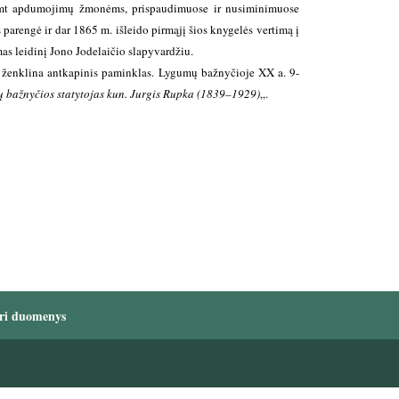
šimt apdumojimų žmonėms, prispaudimuose ir nusiminimuose
parengė ir dar 1865 m. išleido pirmąjį šios knygelės vertimą į
as leidinį Jono Jodelaičio slapyvardžiu.
 ženklina antkapinis paminklas.
Lygumų bažnyčioje XX a. 9-
 bažnyčios statytojas kun. Jurgis Rupka (1839–1929)
„.
ri duomenys