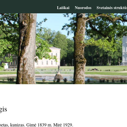
Laiškai
Nuorodos
Svetainės struktū
gis
oetas
, kunigas
. Gimė 1839
m. M
irė 1929.