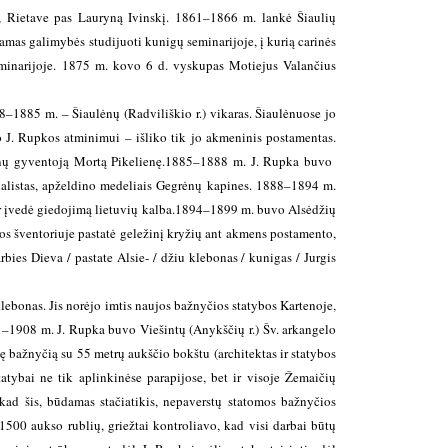
), Rietave pas Lauryną Ivinskį. 1861–1866 m. lankė Šiaulių
mas galimybės studijuoti kunigų seminarijoje, į kurią carinės
minarijoje.
1875 m. kovo 6 d. vyskupas Motiejus Valančius
1885 m. – Šiaulėnų (Radviliškio r.) vikaras. Šiaulėnuose jo
o J. Rupkos atminimui – išliko tik jo akmeninis postamentas.
ėnų gyventoją Mortą Pikelienę.
1885–1888 m. J. Rupka buvo
ialistas, apželdino medeliais Gegrėnų kapines.
1888–1894 m.
 įvedė giedojimą lietuvių kalba.
1894–1899 m. buvo Alsėdžių
os šventoriuje pastatė geležinį kryžių ant akmens postamento,
bies Dieva / pastate Alsie- / džiu klebonas / kunigas / Jurgis
ebonas. Jis norėjo imtis naujos bažnyčios statybos Kartenoje,
–1908 m. J. Rupka buvo Viešintų (Anykščių r.) Šv. arkangelo
 bažnyčią su 55 metrų aukščio bokštu (architektas ir statybos
atybai ne tik aplinkinėse parapijose, bet ir visoje Žemaičių
kad šis, būdamas stačiatikis, nepaverstų statomos bažnyčios
1500 aukso rublių, griežtai kontroliavo, kad visi darbai būtų