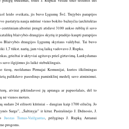
pinigų trūkumas, todėl J. Rupkai vėliau teko teisintis dėl
l leido sveikata, jis buvo Lygumų Švč. Trejybės parapijos
o pastatyta nauja mūrinė vieno bokšto bažnyčia (architektas
 o centriniam altoriui įrengti atidavė 3100 aukso rublių iš savo
talikų blaivybės draugijos skyrių ir pradėjo kaupti parapijos
kos Blaivybės draugijos Lygumų skyriaus valdybai. Tai buvo
 iki 1,7 tūkst. narių, jam visą laiką vadovavo J. Rupka.
kas, griežtai ir aktyviai agitavęs prieš girtavimą. Lankydamas
s savo išgijimus jis laikė stebuklingais.
mo tiesų, ruošdamas Pirmajai Komunijai, kurios iškilmingas
vietą palikdavo pasodinęs paminklinį medelį savo atminimui.
erų, atvirai piktindavosi jų apranga ar papuošalais, dėl to
tų nė vienos moters.
mą sudaro 24 eiliuoti kūriniai – daugiau kaip 1700 eilučių. Jo
s Sarge”, „Šaltinyje” ir kitur. Pasirašinėjo J. Didnosio, J.
ino
Juozas Tumas-Vaižgantas
, prilyginęs J. Rupką Antanui
nimo progoms.