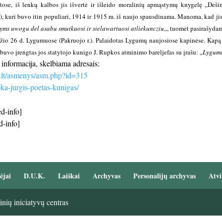
ose, iš lenkų kalbos jis išvertė ir išleido moralinių apmąstymų knygelę „De
, kuri buvo itin populiari, 1914 ir 1915 m. iš naujo spausdinama. Manoma, kad jis 
yms uwogu del asabu smutkuosi ir sielawartuosi atliekuncziu
„, tuomet pasirašydam
io 26 d. Lygumuose (Pakruojo r.). Palaidotas Lygumų naujosiose kapinėse. Kapą
uvo įrengtas jos statytojo kunigo J. Rupkos atminimo bareljefas su įrašu: „
Lygumų
informacija, skelbiama adresais:
ai.lt/asmenys/asm.php?id=315
upka-jurgis-poetas-kunigas/
d-info]
d-info]
ėjai
D.U.K.
Laiškai
Archyvas
Personalijų archyvas
Atvi
nių iniciatyvų centras