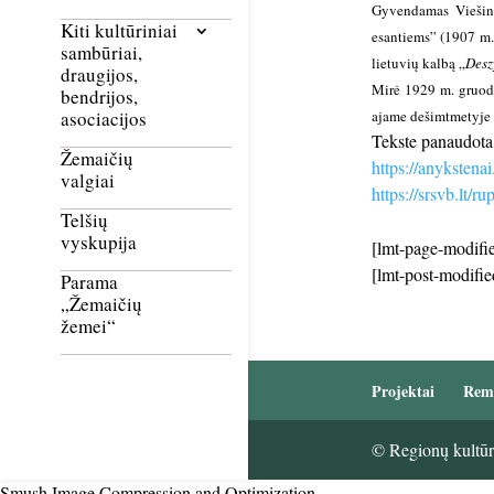
Gyvendamas Viešint
Kiti kultūriniai
esantiems” (1907 m.)
sambūriai,
lietuvių kalbą „
Desz
draugijos,
Mirė 1929 m. gruodž
bendrijos,
ajame dešimtmetyje b
asociacijos
Tekste panaudota 
Žemaičių
https://anyksten
valgiai
https://srsvb.lt/r
Telšių
vyskupija
[lmt-page-modifie
[lmt-post-modifie
Parama
„Žemaičių
žemei“
Projektai
Rem
© Regionų kultūri
Smush Image Compression and Optimization