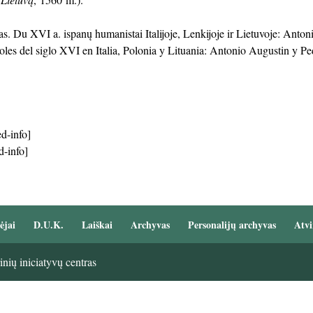
s. Du XVI a. ispanų humanistai Italijoje, Lenkijoje ir Lietuvoje: Anto
les del siglo XVI en Italia, Polonia y Lituania: Antonio Augustin y 
d-info]
d-info]
ėjai
D.U.K.
Laiškai
Archyvas
Personalijų archyvas
Atvi
nių iniciatyvų centras