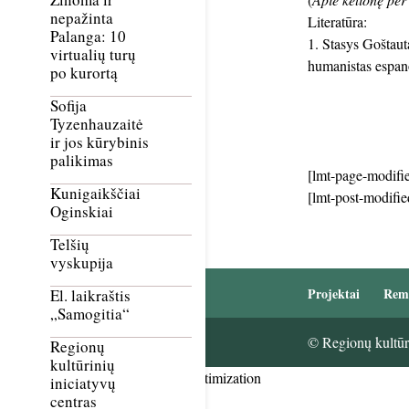
nepažinta
Literatūra:
Palanga: 10
Stasys Goštauta
virtualių turų
humanistas espano
po kurortą
Sofija
Tyzenhauzaitė
ir jos kūrybinis
palikimas
[lmt-page-modifie
Kunigaikščiai
[lmt-post-modifie
Oginskiai
Telšių
vyskupija
Projektai
Rem
El. laikraštis
„Samogitia“
© Regionų kultūri
Regionų
kultūrinių
Smush Image Compression and Optimization
iniciatyvų
centras