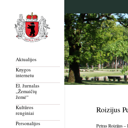
Aktualijos
Knygos
internetu
El. žurnalas
„Žemaičių
žemė“
Kultūros
Roizijus P
renginiai
Personalijos
Petras Roizijus –