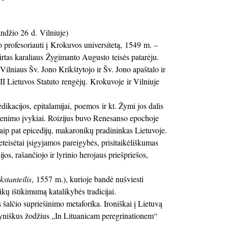
ndžio 26 d. Vilniuje)
profesoriauti į Krokuvos universitetą, 1549 m. –
tas karaliaus Žygimanto Augusto teisės patarėju.
ilniaus Šv. Jono Krikštytojo ir Šv. Jono apaštalo ir
 II Lietuvos Statuto rengėjų. Krokuvoje ir Vilniuje
dikacijos, epitalamijai, poemos ir kt. Žymi jos dalis
venimo įvykiai. Roizijus buvo Renesanso epochoje
 taip pat epicedijų, makaronikų pradininkas Lietuvoje.
eisėtai įsigyjamos pareigybės, prisitaikėliškumas
jos, rašančiojo ir lyrinio herojaus priešpriešos,
kstanteilis
, 1557 m.), kurioje bandė nušviesti
ikų ištikimumą katalikybės tradicijai.
šalčio supriešinimo metaforika. Ironiškai į Lietuvą
otyniškus žodžius „In Lituanicam peregrinationem“