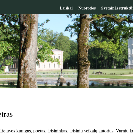
Laiškai
Nuorodos
Svetainės struktū
etras
 Lietuvos kunigas, poetas, teisininkas, teisinių veikalų autorius, Varn