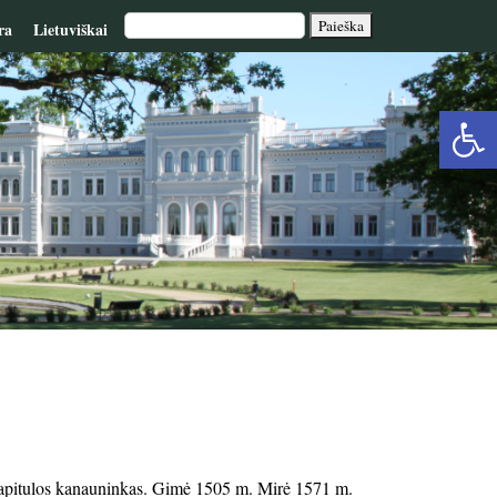
ra
Lietuviškai
Op
too
ių kapitulos kanauninkas. Gimė 1505 m. Mirė 1571 m.