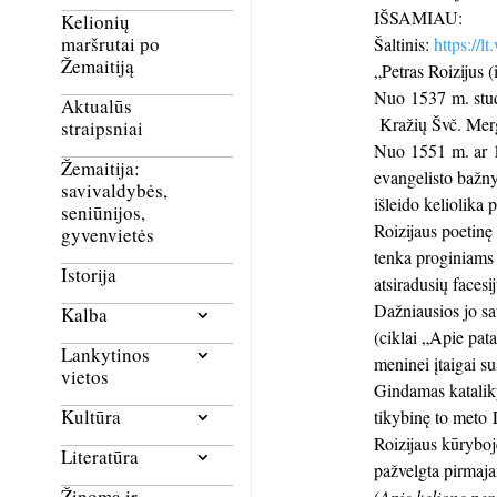
IŠSAMIAU:
Kelionių
maršrutai po
Šaltinis:
https://l
Žemaitiją
„Petras Roizijus (
Nuo 1537 m. studi
Aktualūs
Kražių Švč. Merg
straipsniai
Nuo 1551 m. ar 15
Žemaitija:
evangelisto bažny
savivaldybės,
išleido keliolika
seniūnijos,
Roizijaus poetinę 
gyvenvietės
tenka proginiams 
Istorija
atsiradusių facesi
Dažniausios jo sa
Kalba
(ciklai „Apie pata
Lankytinos
meninei įtaigai s
vietos
Gindamas kataliky
Kultūra
tikybinę to meto L
Roizijaus kūryboj
Literatūra
pažvelgta pirmaja
Žinoma ir
(
Apie kelionę per