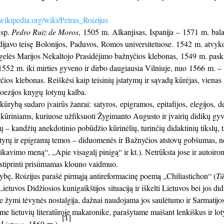
t.wikipedia.org/wiki/Petras_Roizijus
isp.
Pedro Ruiz de Moros
, 1505 m. Alkanjisas, Ispanija – 1571 m. bala
javo teisę Bolonijos, Paduvos, Romos universitetuose. 1542 m. atvyko 
elės Marijos Nekaltojo Prasidėjimo bažnyčios klebonas, 1549 m. paskir
52 m. iki mirties gyveno ir dirbo daugiausia Vilniuje, nuo 1566 m. – V
čios klebonas. Reiškėsi kaip teisinių įstatymų ir sąvadų kūrėjas, vienas
 poezijos knygų lotynų kalba.
kūrybą sudaro įvairūs žanrai: satyros, epigramos, epitafijos, elegijos, de
kūriniams, kuriuose užfiksuoti Žygimanto Augusto ir įvairių didikų gy
jų – kandžių anekdotinio pobūdžio kūrinėlių, turinčių didaktinių tikslų,
tyrų ir epigramų temos – diduomenės ir Bažnyčios atstovų gobšumas, net
ikavimo meną“, „Apie visagalį pinigą“ ir kt.). Netrūksta jose ir autoironi
ustiprinti prisiimamas klouno vaidmuo.
bę, Roizijus parašė pirmąją antireformacinę poemą „Chiliastichon“ (
Tū
ietuvos Didžiosios kunigaikštijos situaciją ir iškelti Lietuvos bei jos did
e žymi tėvynės nostalgija, dažnai naudojama jos saulėtumo ir Sarmatijos 
me lietuvių literatūroje makaronike, parašytame maišant lenkiškus ir l
[1]
 Lietuvą
, 1560 m.).