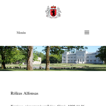
Op
too
Meniu
Riškus Alfonsas