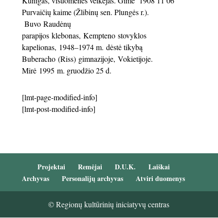
Kunigas, visuomen
ės veikėjas
. Gimė 1908 11 06
Purvaičių kaime (Žlibinų sen.
Plungės r.).
Buvo Raudėnų
parapijos klebonas, Kempteno stovyklos
kapelionas, 1948–1974 m. dėstė tikybą
Buberacho (Riss) gimnazijoje, Vokietijoje.
Mirė 1995 m. gruodžio 25 d.
[lmt-page-modified-info]
[lmt-post-modified-info]
Projektai
Remėjai
D.U.K.
Laiškai
Archyvas
Personalijų archyvas
Atviri duomenys
© Regionų kultūrinių iniciatyvų centras