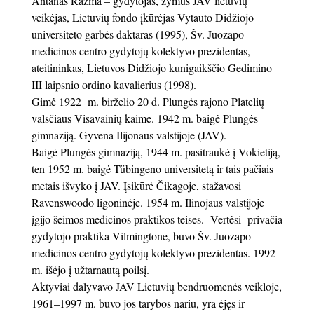
Antanas Razma – gydytojas, žymus JAV lietuvių
veikėjas, Lietuvių fondo įkūrėjas Vytauto Didžiojo
universiteto garbės daktaras (1995), Šv. Juozapo
medicinos centro gydytojų kolektyvo prezidentas,
ateitininkas, Lietuvos Didžiojo kunigaikščio Gedimino
III laipsnio ordino kavalierius (1998).
Gimė 1922 m. birželio 20 d. Plungės rajono Platelių
valsčiaus Visavainių kaime. 1942 m. baigė Plungės
gimnaziją. Gyvena Ilijonaus valstijoje (JAV).
Baigė Plungės gimnaziją, 1944 m. pasitraukė į Vokietiją,
ten 1952 m. baigė Tübingeno universitetą ir tais pačiais
metais išvyko į JAV. Įsikūrė Čikagoje, stažavosi
Ravenswoodo ligoninėje. 1954 m. Ilinojaus valstijoje
įgijo šeimos medicinos praktikos teises. Vertėsi privačia
gydytojo praktika Vilmingtone, buvo Šv. Juozapo
medicinos centro gydytojų kolektyvo prezidentas. 1992
m. išėjo į užtarnautą poilsį.
Aktyviai dalyvavo JAV Lietuvių bendruomenės veikloje,
1961–1997 m. buvo jos tarybos nariu, yra ėjęs ir