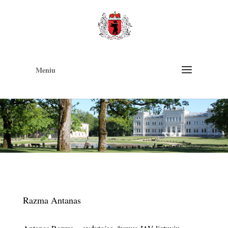
Op
too
Meniu
Razma Antanas