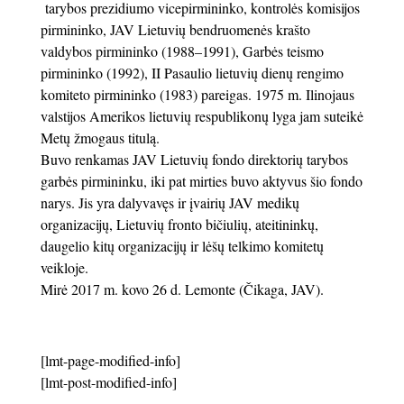
tarybos prezidiumo vicepirmininko, kontrolės komisijos
pirmininko, JAV Lietuvių bendruomenės krašto
valdybos pirmininko (1988–1991), Garbės teismo
pirmininko (1992), II Pasaulio lietuvių dienų rengimo
komiteto pirmininko (1983) pareigas. 1975 m. Ilinojaus
valstijos Amerikos lietuvių respublikonų lyga jam suteikė
Metų žmogaus titulą.
Buvo renkamas JAV Lietuvių fondo direktorių tarybos
garbės pirmininku, iki pat mirties buvo aktyvus šio fondo
narys. Jis yra dalyvavęs ir įvairių JAV medikų
organizacijų, Lietuvių fronto bičiulių, ateitininkų,
daugelio kitų organizacijų ir lėšų telkimo komitetų
veikloje.
Mirė 2017 m. kovo 26 d. Lemonte (Čikaga, JAV).
[lmt-page-modified-info]
[lmt-post-modified-info]