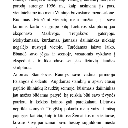
parodą surengė 1956 m., kaip atsimena jis pats,
vieninteliame tuo metu Vilniuje buvusiame meno salone.
Būdamas dvidešimt vienerių metų amžiaus, jis savo
kūrinius kartu su grupe kitų Lietuvos skulptorių jau
eksponavo Maskvoje, Tretjakovo galerijoje.
Mokydamasis, kurdamas, jaunasis dailininkas niekaip
negalėjo nustygti vietoje. Turėdamas laisvo laiko,
išbandė savo jėgas ir scenoje, vasaromis vykdavo į
ekspedicijas ir fiksuodavo senąsias lietuvių liaudies
skulptūras.
Adomas Stanislovas Raudys save vadina pirmuoju
Palangos disidentu. Augdamas stambių ir apsišvietusių
pajūrio ūkininkų Raudžių šeimoje, būsimasis dailininkas
jau mažas būdamas patyrė, ką reiškia būti savo tėvynės
patriotu ir kokios kainos gali pareikalauti Lietuvos
nepriklausomybė. Tragiškų pokario metų vaizdai mūsų
pajūryje, kai čia, kaip ir kituose Žemaitijos miesteliuose,
kovose žuvę partizanai buvo tiesiog suguldomi miesto