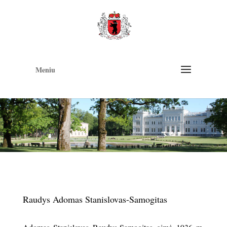
Op
too
Meniu
Raudys Adomas Stanislovas-Samogitas