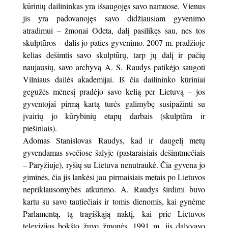
kūrinių dailininkas yra išsaugojęs savo namuose. Vienus
jis yra padovanojęs savo didžiausiam gyvenimo
atradimui – žmonai Odeta, dalį pasilikęs sau, nes tos
skulptūros – dalis jo paties gyvenimo. 2007 m. pradžioje
kelias dešimtis savo skulptūrų, tarp jų dalį ir pačių
naujausių, savo archyvą A. S. Raudys patikėjo saugoti
Vilniaus dailės akademijai. Iš čia dailininko kūriniai
gegužės mėnesį pradėjo savo kelią per Lietuvą – jos
gyventojai pirmą kartą turės galimybę susipažinti su
įvairių jo kūrybinių etapų darbais (skulptūra ir
piešiniais).
Adomas Stanislovas Raudys, kad ir daugelį metų
gyvendamas svečiose šalyje (pastaraisiais dešimtmečiais
– Paryžiuje), ryšių su Lietuva nenutraukė. Čia gyvena jo
giminės, čia jis lankėsi jau pirmaisiais metais po Lietuvos
nepriklausomybės atkūrimo. A. Raudys širdimi buvo
kartu su savo tautiečiais ir tomis dienomis, kai gynėme
Parlamentą, tą tragiškąją naktį, kai prie Lietuvos
televizijos bokšto žuvo žmonės. 1991 m. jis dalyvavo