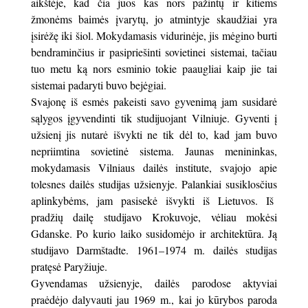
aikštėje, kad čia juos kas nors pažintų ir kitiems
žmonėms baimės įvarytų, jo atmintyje skaudžiai yra
įsirėžę iki šiol. Mokydamasis vidurinėje, jis mėgino burti
bendraminčius ir pasipriešinti sovietinei sistemai, tačiau
tuo metu ką nors esminio tokie paaugliai kaip jie tai
sistemai padaryti buvo bejėgiai.
Svajonę iš esmės pakeisti savo gyvenimą jam susidarė
sąlygos įgyvendinti tik studijuojant Vilniuje. Gyventi į
užsienį jis nutarė išvykti ne tik dėl to, kad jam buvo
nepriimtina sovietinė sistema. Jaunas menininkas,
mokydamasis Vilniaus dailės institute, svajojo apie
tolesnes dailės studijas užsienyje. Palankiai susiklosčius
aplinkybėms, jam pasisekė išvykti iš Lietuvos. Iš
pradžių dailę studijavo Krokuvoje, vėliau mokėsi
Gdanske. Po kurio laiko susidomėjo ir architektūra. Ją
studijavo Darmštadte. 1961–1974 m. dailės studijas
pratęsė Paryžiuje.
Gyvendamas užsienyje, dailės parodose aktyviai
praėdėjo dalyvauti jau 1969 m., kai jo kūrybos paroda