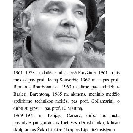
1961–1978 m. dailės studijas tęsė Paryžiuje. 1961 m. jis
mokėsi pas prof. Jeaną Souverbie 1962 m. – pas prof.
Bernardą Bourbonnaisą. 1963 m. dirbo pas architektus
Baslerį, Barentoną. 1965 m. akmens, meninio medžio
apdirbimo technikos mokėsi pas prof. Collamarini, o
dirbti su gipsu – pas prof. E. Martiną.
1969–1973 m. Italijoje, Carrare, dirbo tuo metu
pasaulyje jau garsaus iš Lietuvos (Druskininkų) kilusio
skulptoriaus Žako Lipčico (Jacques Lipchitz) asistentu.