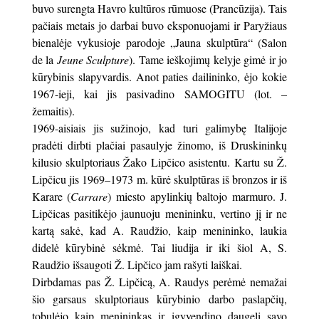
buvo surengta Havro kultūros rūmuose (Prancūzija). Tais
pačiais metais jo darbai buvo eksponuojami ir Paryžiaus
bienalėje vykusioje parodoje „Jauna skulptūra“ (Salon
de la
Jeune Sculpture
). Tame ieškojimų kelyje gimė ir jo
kūrybinis slapyvardis. Anot paties dailininko, ėjo kokie
1967-ieji, kai jis pasivadino SAMOGITU (lot. –
žemaitis).
1969-aisiais jis sužinojo, kad turi galimybę Italijoje
pradėti dirbti plačiai pasaulyje žinomo, iš Druskininkų
kilusio skulptoriaus Žako Lipčico asistentu. Kartu su Ž.
Lipčicu jis 1969–1973 m. kūrė skulptūras iš bronzos ir iš
Karare (
Carrare
) miesto apylinkių baltojo marmuro. J.
Lipčicas pasitikėjo jaunuoju menininku, vertino jį ir ne
kartą sakė, kad A. Raudžio, kaip menininko, laukia
didelė kūrybinė sėkmė. Tai liudija ir iki šiol A, S.
Raudžio išsaugoti Ž. Lipčico jam rašyti laiškai.
Dirbdamas pas Ž. Lipčicą, A. Raudys perėmė nemažai
šio garsaus skulptoriaus kūrybinio darbo paslapčių,
tobulėjo kaip menininkas ir įgyvendino daugelį savo