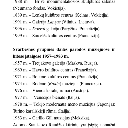
1988 m. – Brive monumentaliosios skulptūros salonas
(Neumano fondas, Vokietija).
1889 m. – Lenkų kultūros centras (Kelnas, Vokietija).
1991 m. – Galerija
Langas
(Vilnius, Lietuva).
1996 m. –
Dorval
galerija (Paryžius, Prancūzija).
1999 m. – Sarcelės kultūros centras (Prancūzija).
Svarbesnės grupinės dailės parodos muziejuose ir
kitose įstaigose 1957–1983 m.
1957 m. – Tretjakovo galerija (Maskva, Rusija).
1969 m. – Havro kultūros centras (Prancūzija).
1971 m. – Roueno kultūros centras (Prancūzija).
1974 m. – Rodeno (
Rodin
) muziejus (Prancūzija).
1976 m. – Vienos karalių rūmai (Austrija).
1977 m. – Venecijos bienalė (Italija).
1978 m. – Tokijo modernaus meno muziejus (Japonija);
Turino karališkieji rūmai (Italija).
1983 m. – Carillo Gill muziejus (Meksika).
Adomo Stanislovo Raudžio kūrinių yra įsigiję nemažai