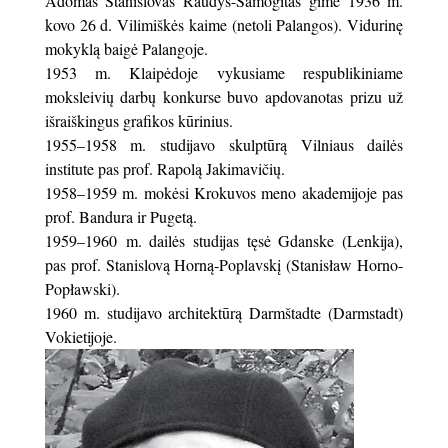
Adomas Stanislovas Raudys-Samogitas gimė 1936 m.
kovo 26 d. Vilimiškės kaime (netoli Palangos). Vidurinę
mokyklą baigė Palangoje.
1953 m. Klaipėdoje vykusiame respublikiniame
moksleivių darbų konkurse buvo apdovanotas prizu už
išraiškingus grafikos kūrinius.
1955–1958 m. studijavo skulptūrą Vilniaus dailės
institute pas prof. Rapolą Jakimavičių.
1958–1959 m. mokėsi Krokuvos meno akademijoje pas
prof. Bandura ir Pugetą.
1959–1960 m. dailės studijas tęsė Gdanske (Lenkija),
pas prof. Stanislovą Horną-Poplavskį (Stanisław Horno-
Popławski).
1960 m. studijavo architektūrą Darmštadte (Darmstadt)
Vokietijoje.