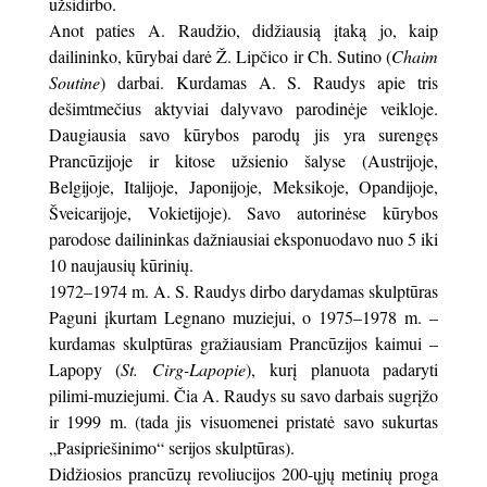
užsidirbo.
Anot paties A. Raudžio, didžiausią įtaką jo, kaip
dailininko, kūrybai darė Ž. Lipčico ir Ch. Sutino (
Chaim
Soutine
) darbai. Kurdamas A. S. Raudys apie tris
dešimtmečius aktyviai dalyvavo parodinėje veikloje.
Daugiausia savo kūrybos parodų jis yra surengęs
Prancūzijoje ir kitose užsienio šalyse (Austrijoje,
Belgijoje, Italijoje, Japonijoje, Meksikoje, Opandijoje,
Šveicarijoje, Vokietijoje). Savo autorinėse kūrybos
parodose dailininkas dažniausiai eksponuodavo nuo 5 iki
10 naujausių kūrinių.
1972–1974 m. A. S. Raudys dirbo darydamas skulptūras
Paguni įkurtam Legnano muziejui, o 1975–1978 m. –
kurdamas skulptūras gražiausiam Prancūzijos kaimui –
Lapopy (
St. Cirg-Lapopie
), kurį planuota padaryti
pilimi-muziejumi. Čia A. Raudys su savo darbais sugrįžo
ir 1999 m. (tada jis visuomenei pristatė savo sukurtas
„Pasipriešinimo“ serijos skulptūras).
Didžiosios prancūzų revoliucijos 200-ųjų metinių proga