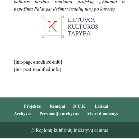
kultūros tarybos remiamą projektą „Žinoma ir
nepažinta Palanga: dešimt virtualių turų po kurortą“
[lmt-page-modified-info]
[lmt-post-modified-info]
Projektai
Remėjai
D.U.K.
Laiškai
Archyvas
Personalijų archyvas
Atviri duomenys
© Regionų kultūrinių iniciatyvų centras