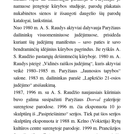
namuose įrengtoje kūrybos studijoje, parodų plakatais
nukabinėtos sienos ir išsaugoti daugelio šių parodų
katalogai, lankstiniai.
Nuo 1980 m. A. S. Raudys aktyviai dalyvauja Paryžiaus
dailininkų visuomeniniuose judėjimuose, prisideda
kuriant šių judėjimų manifestus – savo paties ir savo
bendraminčių idėjinius kūrybos pagrindus. Jie ryškūs A.
S. Raudžio pastarųjų dešimtmečių kūryboje. 1980 m. A.
Raudys įsteigė „Vidinės raiškos judėjimą“, kuris aktyviai
veikė 1980–1985 m. Paryžiaus „Jaunosios tapybos“
salone. 1983 m. dailininkas parašė „Lapkričio 21-osios
judėjimo“ atsišaukimą.
1987, 1996 m. su A. S. Raudžio naujausiais kūriniais
buvo galima susipažinti Paryžiaus
Dorval
galerijoje
surengtose parodose. 1996 m. čia eksponuota 10 jo
skulptūrų iš „Pasipriešinimo“ serijos. Tiek pat šios serijos
skulptūrų eksponuota ir 1988 m. Kelno (Vokietija) Rytų
kultūros centre surengtoje parodoje. 1999 m. Prancūzijos