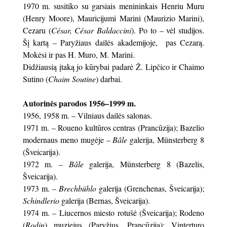
1970 m. susitiko su garsiais menininkais Henriu Muru
(Henry Moore), Mauricijumi Marini (Maurizio Marini),
Cezaru (
César, César Baldaccini
). Po to – vėl studijos.
Šį kartą – Paryžiaus dailės akademijoje, pas Cezarą.
Mokėsi ir pas H. Muro, M. Marini.
Didžiausią įtaką jo kūrybai padarė Ž. Lipčico ir Chaimo
Sutino (
Chaim Soutine
) darbai.
Autorinės parodos 1956–1999 m.
1956, 1958 m. – Vilniaus dailės salonas.
1971 m. – Roueno kultūros centras (Prancūzija); Bazelio
modernaus meno mugėje –
Bâle
galerija, Münsterberg 8
(Šveicarija).
1972 m. –
Bâle
galerija, Münsterberg 8 (Bazelis,
Šveicarija).
1973 m. –
Brechbühlo
galerija (Grenchenas, Šveicarija);
Schindlerio
galerija (Bernas, Šveicarija).
1974 m. – Liucernos miesto rotušė (Šveicarija); Rodeno
(
Rodin
) muziejus (Paryžius, Prancūzija); Vinterturo