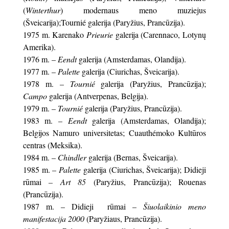
(
Winterthur
) modernaus meno muziejus
(Šveicarija);Tournié galerija (Paryžius, Prancūzija).
1975 m. Karenako
Prieurie
galerija (Carennaco, Lotynų
Amerika).
1976 m. –
Eendt
galerija (Amsterdamas, Olandija).
1977 m. –
Palette
galerija (Ciurichas, Šveicarija).
1978 m. –
Tournié
galerija (Paryžius, Prancūzija);
Campo
galerija (Antverpenas, Belgija).
1979 m. –
Tournié
galerija (Paryžius, Prancūzija).
1983 m. –
Eendt
galerija (Amsterdamas, Olandija);
Belgijos Namuro universitetas; Cuauthémoko Kultūros
centras (Meksika).
1984 m. –
Chindler
galerija (Bernas, Šveicarija).
1985 m. –
Palette
galerija (Ciurichas, Šveicarija); Didieji
rūmai
– Art 85
(Paryžius, Prancūzija); Rouenas
(Prancūzija).
1987 m. – Didieji rūmai –
Šiuolaikinio meno
manifestacija 2000
(Paryžiaus, Prancūzija).