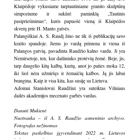
Klaipėdoje vykusiame tarptautiniame granito skulptūrų
simpoziume ir sukūrė paminklą „Tautinis
pasipriešinimas“, kuris papuošė vieną iš Klaipėdos
skverų prie H. Manto gatvės.
Palangiškiai A. S. Raudį žino ne tik iš publikacijų savo
krašto spaudoje. Jiems jo vardą primena ir viena iš
Palangos gatvių, pavadinta Raudžio kalno vardu. Ji yra
Nemirsetoje, ten, kur dailininko protėvių žemė. Beje, jis,
tarp daugelio kitų kalbų, kurių, anot jo paties moka 12,
iki šiol nėra užmiršęs ir žemaičių kalbos. Ją jis labai
brangina. Kaip ir visa kita, kas susiję su Lietuva.
Adomui Stanislovui Raudžiui yra suteiktas Vilniaus
dailės akademijos mecenato garbės vardas.
Danutė Mukienė
Nuotrauka – iš A. S. Raudžio asmeninio archyvo.
Fotografas nežinomas
Tekstas paskelbtas įgyvendinant 2022 m. Lietuvos