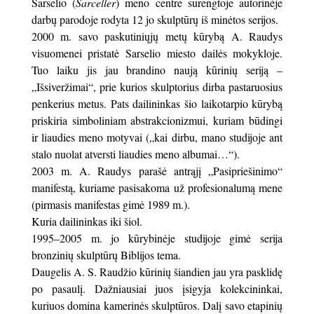
Sarselio (
Sarceller
) meno centre surengtoje autorinėje
darbų parodoje rodyta 12 jo skulptūrų iš minėtos serijos.
2000 m. savo paskutiniųjų metų kūrybą A. Raudys
visuomenei pristatė Sarselio miesto dailės mokykloje.
Tuo laiku jis jau brandino naują kūrinių seriją –
„Išsiveržimai“, prie kurios skulptorius dirba pastaruosius
penkerius metus. Pats dailininkas šio laikotarpio kūrybą
priskiria simboliniam abstrakcionizmui, kuriam būdingi
ir liaudies meno motyvai („kai dirbu, mano studijoje ant
stalo nuolat atversti liaudies meno albumai…“).
2003 m. A. Raudys parašė antrąjį „Pasipriešinimo“
manifestą, kuriame pasisakoma už profesionalumą mene
(pirmasis manifestas gimė 1989 m.).
Kuria dailininkas iki šiol.
1995–2005 m. jo kūrybinėje studijoje gimė serija
bronzinių skulptūrų Biblijos tema.
Daugelis A. S. Raudžio kūrinių šiandien jau yra pasklidę
po pasaulį. Dažniausiai juos įsigyja kolekcininkai,
kuriuos domina kamerinės skulptūros. Dalį savo etapinių