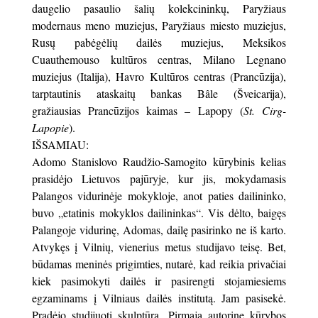
daugelio pasaulio šalių kolekcininkų, Paryžiaus
modernaus meno muziejus, Paryžiaus miesto muziejus,
Rusų pabėgėlių dailės muziejus, Meksikos
Cuauthemouso kultūros centras, Milano Legnano
muziejus (Italija), Havro Kultūros centras (Prancūzija),
tarptautinis ataskaitų bankas Bâle (Šveicarija),
gražiausias Prancūzijos kaimas – Lapopy (
St. Cirg-
Lapopie
).
IŠSAMIAU:
Adomo Stanislovo Raudžio-Samogito kūrybinis kelias
prasidėjo Lietuvos pajūryje, kur jis, mokydamasis
Palangos vidurinėje mokykloje, anot paties dailininko,
buvo „etatinis mokyklos dailininkas“. Vis dėlto, baigęs
Palangoje vidurinę, Adomas, dailę pasirinko ne iš karto.
Atvykęs į Vilnių, vienerius metus studijavo teisę. Bet,
būdamas meninės prigimties, nutarė, kad reikia privačiai
kiek pasimokyti dailės ir pasirengti stojamiesiems
egzaminams į Vilniaus dailės institutą. Jam pasisekė.
Pradėjo studijuoti skulptūrą. Pirmąją autorinę kūrybos