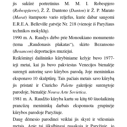
jis sukūrė portretinius M. M. I. Robespjero
(
Robespjierre
), Ž. Ž. Dantono (
Danton
) ir Ž. P. Marato
(
Marat
) štampuoto vario reljefus, kurie dabar saugomi
E.R.E.A. Belleville gatvėje Nr. 218 (vienoje iš Paryžiaus
technikos mokyklų).
1990 m. A. Raudys dirbo prie Monoukiano monumento
(tema „Raudonasis plakatas“), skirto Bezansono
(
Besancon
) deportacijos muziejui.
Reikšmingi dailininko kūrybiniame kelyje buvo 1977-
ieji metai, kai jis buvo pakviestas Venecijos bienalėje
surengti autorinę savo kūrybos parodą. Joje menininkas
eksponavo 10 skulptūrų. Tais pačiais metais savo kūrybą
jis pristatė ir Ciuricho
Palette
galerijoje surengtoje
parodoje, bienalėje
Nouva Arte Sovietica
.
1981 m. A. Raudžio kūryba kartu su kitų 60 šiuolaikinių
prancūzų menininkų darbais eksponuota grupinėje
kūrybos parodoje Paryžiuje.
Daug dėmesio parodinei veiklai jis skyrė ir vėlesniais
metais. Apie tai iškalbingai pasakoja ir Paryžiuje, jo