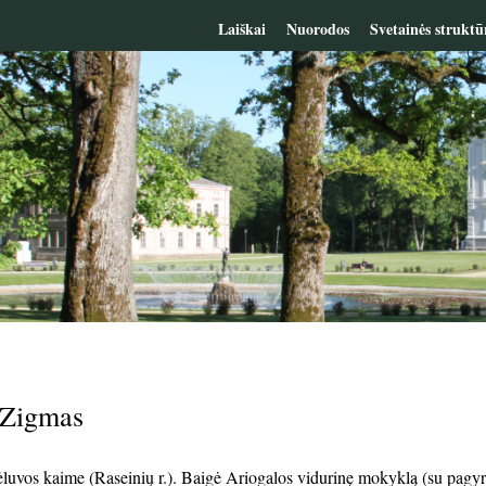
Laiškai
Nuorodos
Svetainės struktū
 Zigmas
uvos kaime (Raseinių r.). Baigė Ariogalos vidurinę mokyklą (su pagyr