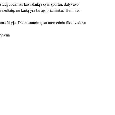
tudijuodamas laisvalaikį skyrė sportui, dalyvavo
ezultatų, ne kartą yra buvęs prizininku. Treniravo
iame ūkyje. Dėl nesutarimų su tuometiniu ūkio vadovu
Gyvena