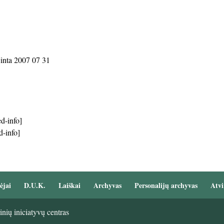
jinta 2007 07 31
d-info]
d-info]
ėjai
D.U.K.
Laiškai
Archyvas
Personalijų archyvas
Atvi
nių iniciatyvų centras