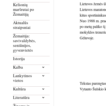
L
ietuvos žemės 
Kelionių
maršrutai po
Lietuvos maratono
Žemaitiją
kitus sportininkus
Nuo 1988 m. pradė
Aktualūs
po metų paliko šį 
straipsniai
mokyklos treneri
Žemaitija:
Gėluvoje.
savivaldybės,
seniūnijos,
gyvenvietės
Istorija
Kalba
Lankytinos
vietos
Tekstas parengtas
Kultūra
Vytauto Šulskio 
Literatūra
Žinoma ir