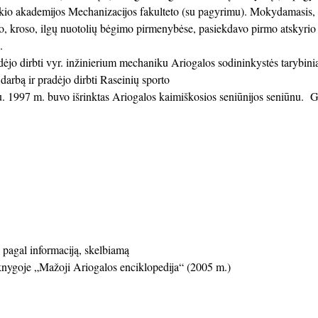
ūkio akademijos
Mechanizacijos fakulteto (su pagyrimu). Mokydamasis, s
, kroso, ilgų nuotolių bėgimo pirmenybėse, pasiekdavo pirmo atskyrio r
.
jo dirbti vyr. inžinierium mechaniku Ariogalos sodininkystės tarybin
darbą ir pradėjo dirbti Raseinių sporto
u. 1997 m. buvo išrinktas Ariogalos kaimiškosios seniūnijos seniūnu. 
 pagal informaciją, skelbiamą
knygoje „Mažoji Ariogalos enciklopedija“ (2005 m.)