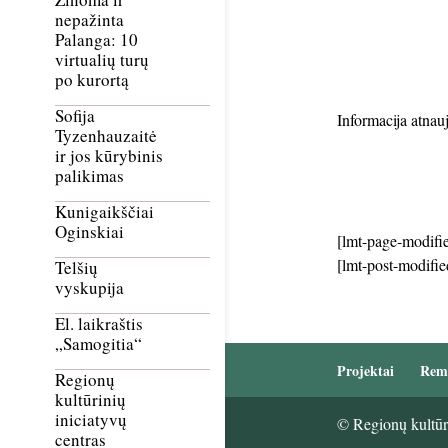
nepažinta
Palanga: 10
virtualių turų
po kurortą
Sofija
Informacija atnau
Tyzenhauzaitė
ir jos kūrybinis
palikimas
Kunigaikščiai
Oginskiai
[lmt-page-modifie
[lmt-post-modifie
Telšių
vyskupija
El. laikraštis
„Samogitia“
Projektai
Rem
Regionų
kultūrinių
iniciatyvų
© Regionų kultūri
centras