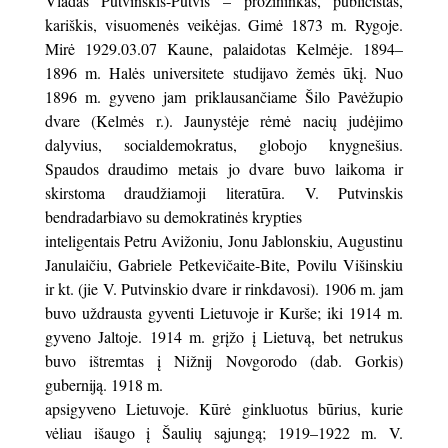
Vladas Putvinskis-Putvis – prozininkas, publicistas,
kariškis, visuomenės veikėjas. Gimė 1873 m. Rygoje.
Mirė 1929.03.07 Kaune, palaidotas Kelmėje. 1894–
1896 m. Halės universitete studijavo žemės ūkį. Nuo
1896 m. gyveno jam priklausančiame Šilo Pavėžupio
dvare (Kelmės r.). Jaunystėje rėmė nacių judėjimo
dalyvius, socialdemokratus, globojo knygnešius.
Spaudos draudimo metais jo dvare buvo laikoma ir
skirstoma draudžiamoji literatūra. V. Putvinskis
bendradarbiavo su demokratinės krypties
inteligentais Petru Avižoniu, Jonu Jablonskiu, Augustinu
Janulaičiu, Gabriele Petkevičaite-Bite, Povilu Višinskiu
ir kt. (jie V. Putvinskio dvare ir rinkdavosi). 1906 m. jam
buvo uždrausta gyventi Lietuvoje ir Kurše; iki 1914 m.
gyveno Jaltoje. 1914 m. grįžo į Lietuvą, bet netrukus
buvo ištremtas į Nižnij Novgorodo (dab. Gorkis)
guberniją. 1918 m.
apsigyveno Lietuvoje. Kūrė ginkluotus būrius, kurie
vėliau išaugo į Šaulių sąjungą; 1919–1922 m. V.