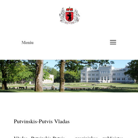
Op
too
Meniu
Putvinskis-Putvis Vladas