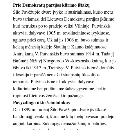
Prie Demokratų partijos kūrimo ištakų
Šilo Pavėžupio dvare įvyko ir susirinkimas, kurio metu
buvo tariamasi dėl Lietuvos Demokratų partijos įkūrimo,
kuri netrukus po to pradėjo veikti Vilniuje. Putvinskis
aktyviai dalyvavo 1905 m. revoliuciniuose įvykiuose,
agitavo prieš carą. Už tai jis 1906 m. buvo suimtas ir
keletą mėnesių kalėjo Šiaulių ir Kauno kalėjimuose.
Antrą kartą V. Putvinskis buvo suimtas 1914 m. Tada jį
ištrėmė į Nižnyj Novgorodo Voskresensko kaimą, kur jis
išbuvo iki 1917 m. Tremtyje V. Putvinskis ėmė domėtis
filosofija ir parašė nemažai straipsnių filosofijos
temomis. Putvinskis ne tik aktyviai dalyvavo
kultūriniame bei politiniame šalies gyvenime, bet ir
rūpinosi Lietuvos žemės ūkio pažanga.
Pavyzdingo ūkio šeimininkas
Dar 1899 m. rudenį Šilo Pavėžupio dvare jis iškasė
bandomąjį tvenkinį, kuriame kitų metų pavasarį pradėjo
auginti karpius. Sukaupęs nemažai žinių ir patirties,