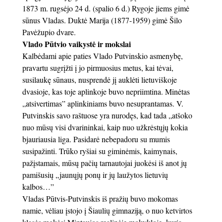
1873 m. rugsėjo 24 d. (spalio 6 d.) Rygoje jiems gimė
sūnus Vladas. Duktė Marija (1877-1959) gimė Šilo
Pavėžupio dvare.
Vlado Pūtvio vaikystė ir mokslai
Kalbėdami apie paties Vlado Putvinskio asmenybę,
pravartu sugrįžti į jo pirmuosius metus, kai tėvai,
susilaukę sūnaus, nusprendė jį auklėti lietuviškoje
dvasioje, kas toje aplinkoje buvo nepriimtina. Minėtas
„atsivertimas” aplinkiniams buvo nesuprantamas. V.
Putvinskis savo raštuose yra nurodęs, kad tada „atšoko
nuo mūsų visi dvarininkai, kaip nuo užkrėstųjų kokia
bjauriausia liga. Pasidarė nebepadoru su mumis
susipažinti. Trūko ryšiai su giminėmis, kaimynais,
pažįstamais, mūsų pačių tarnautojai juokėsi iš anot jų
pamišusių „jaunųjų ponų ir jų laužytos lietuvių
kalbos…”
Vladas Pūtvis-Putvinskis iš pražių buvo mokomas
namie, vėliau įstojo į Šiaulių gimnaziją, o nuo ketvirtos