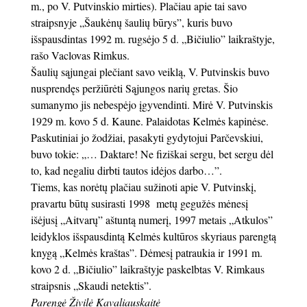
m., po V. Putvinskio mirties). Plačiau apie tai savo
straipsnyje „Šaukėnų šaulių būrys”, kuris buvo
išspausdintas 1992 m. rugsėjo 5 d. „Bičiulio” laikraštyje,
rašo Vaclovas Rimkus.
Šaulių sąjungai plečiant savo veiklą, V. Putvinskis buvo
nusprendęs peržiūrėti Sąjungos narių gretas. Šio
sumanymo jis nebespėjo įgyvendinti. Mirė V. Putvinskis
1929 m. kovo 5 d. Kaune. Palaidotas Kelmės kapinėse.
Paskutiniai jo žodžiai, pasakyti gydytojui Parčevskiui,
buvo tokie: „… Daktare! Ne fiziškai sergu, bet sergu dėl
to, kad negaliu dirbti tautos idėjos darbo…”.
Tiems, kas norėtų plačiau sužinoti apie V. Putvinskį,
pravartu būtų susirasti 1998 metų gegužės mėnesį
išėjusį „Aitvarų” aštuntą numerį, 1997 metais „Atkulos”
leidyklos išspausdintą Kelmės kultūros skyriaus parengtą
knygą „Kelmės kraštas”. Dėmesį patraukia ir 1991 m.
kovo 2 d. „Bičiulio” laikraštyje paskelbtas V. Rimkaus
straipsnis „Skaudi netektis”.
Parengė Živilė Kavaliauskaitė