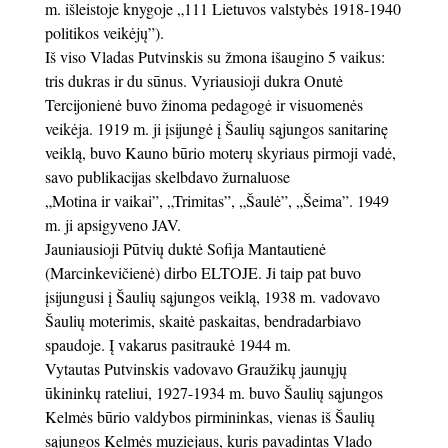
m. išleistoje knygoje „111 Lietuvos valstybės 1918-1940
politikos veikėjų”).
Iš viso Vladas Putvinskis su žmona išaugino 5 vaikus:
tris dukras ir du sūnus. Vyriausioji dukra Onutė
Tercijonienė buvo žinoma pedagogė ir visuomenės
veikėja. 1919 m. ji įsijungė į Šaulių sąjungos sanitarinę
veiklą, buvo Kauno būrio moterų skyriaus pirmoji vadė,
savo publikacijas skelbdavo žurnaluose
„Motina ir vaikai”, „Trimitas”, „Šaulė”, „Šeima”. 1949
m. ji apsigyveno JAV.
Jauniausioji Pūtvių duktė Sofija Mantautienė
(Marcinkevičienė) dirbo ELTOJE. Ji taip pat buvo
įsijungusi į Šaulių sąjungos veiklą, 1938 m. vadovavo
Šaulių moterimis, skaitė paskaitas, bendradarbiavo
spaudoje. Į vakarus pasitraukė 1944 m.
Vytautas Putvinskis vadovavo Graužikų jaunųjų
ūkininkų rateliui, 1927-1934 m. buvo Šaulių sąjungos
Kelmės būrio valdybos pirmininkas, vienas iš Šaulių
sąjungos Kelmės muziejaus, kuris pavadintas Vlado