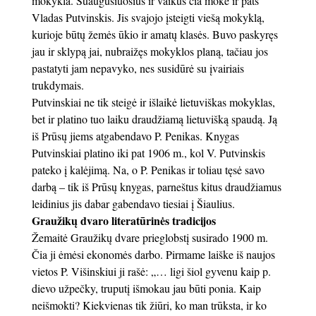
mokykla. Suaugusiuosius ir vaikus čia mokė ir pats
Vladas Putvinskis. Jis svajojo įsteigti viešą mokyklą,
kurioje būtų žemės ūkio ir amatų klasės. Buvo paskyręs
jau ir sklypą jai, nubraižęs mokyklos planą, tačiau jos
pastatyti jam nepavyko, nes susidūrė su įvairiais
trukdymais.
Putvinskiai ne tik steigė ir išlaikė lietuviškas mokyklas,
bet ir platino tuo laiku draudžiamą lietuvišką spaudą. Ją
iš Prūsų jiems atgabendavo P. Penikas. Knygas
Putvinskiai platino iki pat 1906 m., kol V. Putvinskis
pateko į kalėjimą. Na, o P. Penikas ir toliau tęsė savo
darbą – tik iš Prūsų knygas, parneštus kitus draudžiamus
leidinius jis dabar gabendavo tiesiai į Šiaulius.
Graužikų dvaro literatūrinės tradicijos
Žemaitė Graužikų dvare prieglobstį susirado 1900 m.
Čia ji ėmėsi ekonomės darbo. Pirmame laiške iš naujos
vietos P. Višinskiui ji rašė: „… ligi šiol gyvenu kaip p.
dievo užpečky, truputį išmokau jau būti ponia. Kaip
neišmokti? Kiekvienas tik žiūri, ko man trūksta, ir ko