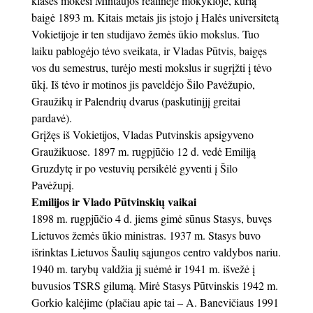
klasės mokėsi Mintaujos realinėje mokykloje, kurią
baigė 1893 m. Kitais metais jis įstojo į Halės universitetą
Vokietijoje ir ten studijavo žemės ūkio mokslus. Tuo
laiku pablogėjo tėvo sveikata, ir Vladas Pūtvis, baigęs
vos du semestrus, turėjo mesti mokslus ir sugrįžti į tėvo
ūkį. Iš tėvo ir motinos jis paveldėjo Šilo Pavėžupio,
Graužikų ir Palendrių dvarus (paskutinįjį greitai
pardavė).
Grįžęs iš Vokietijos, Vladas Putvinskis apsigyveno
Graužikuose. 1897 m. rugpjūčio 12 d. vedė Emiliją
Gruzdytę ir po vestuvių persikėlė gyventi į Šilo
Pavėžupį.
Emilijos ir Vlado Pūtvinskių vaikai
1898 m. rugpjūčio 4 d. jiems gimė sūnus Stasys, buvęs
Lietuvos žemės ūkio ministras. 1937 m. Stasys buvo
išrinktas Lietuvos Šaulių sąjungos centro valdybos nariu.
1940 m. tarybų valdžia jį suėmė ir 1941 m. išvežė į
buvusios TSRS gilumą. Mirė Stasys Pūtvinskis 1942 m.
Gorkio kalėjime (plačiau apie tai – A. Banevičiaus 1991