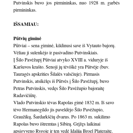
Putvinskis buvo jos pirmininkas, nuo 1928 m. garbės
pirmininkas.
IŠSAMIAU:
Pūtvių giminė
Pūtviai – sena giminė, kildinusi save iš Vytauto bajorų.
Vėliau ji sulenkėjo ir pasivadino Putvinskiais.
Į Šilo Pavėžupį Pūtviai atvyko XVIII a. viduryje iš
Karšuvos krašto. Senoji jų tėviškė yra Pūtvėje (buv.
Tauragės apskrities Šilalės valsčiuje). Pirmasis
Putvinskis, atsikėlęs iš Pūtvės į Šilo Pavėžupį, buvo
Petras Putvinskis, vedęs Šilo Pavėžupio bajoraitę
Radavičiūtę.
Vlado Putvinskio tėvas Rapolas gimė 1832 m. Iš savo
tėvo Hermanegildo jis paveldėjo Šilo Pavėžupio,
Graužikų, Šardarkščių dvarus. Po 1863 m. sukilimo
Rapolas buvo ištremtas į Sibirą. Grįžęs laikinai
apsigyveno Rygoje ir ten vedė Idaliją Broel Plateraitę.