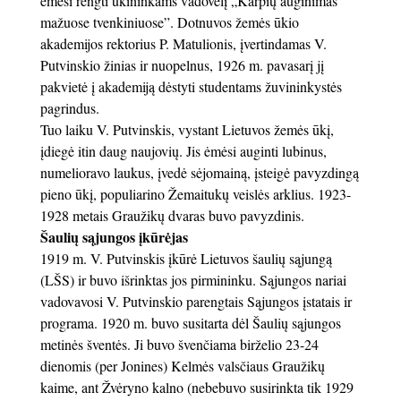
ėmėsi rengti ūkininkams vadovėlį „Karpių auginimas
mažuose tvenkiniuose”. Dotnuvos žemės ūkio
akademijos rektorius P. Matulionis, įvertindamas V.
Putvinskio žinias ir nuopelnus, 1926 m. pavasarį jį
pakvietė į akademiją dėstyti studentams žuvininkystės
pagrindus.
Tuo laiku V. Putvinskis, vystant Lietuvos žemės ūkį,
įdiegė itin daug naujovių. Jis ėmėsi auginti lubinus,
numelioravo laukus, įvedė sėjomainą, įsteigė pavyzdingą
pieno ūkį, populiarino Žemaitukų veislės arklius. 1923-
1928 metais Graužikų dvaras buvo pavyzdinis.
Šaulių sąjungos įkūrėjas
1919 m. V. Putvinskis įkūrė Lietuvos šaulių sąjungą
(LŠS) ir buvo išrinktas jos pirmininku. Sąjungos nariai
vadovavosi V. Putvinskio parengtais Sąjungos įstatais ir
programa. 1920 m. buvo susitarta dėl Šaulių sąjungos
metinės šventės. Ji buvo švenčiama birželio 23-24
dienomis (per Jonines) Kelmės valsčiaus Graužikų
kaime, ant Žvėryno kalno (nebebuvo susirinkta tik 1929