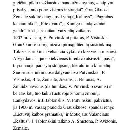
greičiau pildo mažiausius mano užmanymus, – taip yra
prisakyta nuo pono visiems ir stragiai”. Graužikuose
Žemaitė sukūrė daug apsakymų („Kalinys”, „Pagrabas
kanauninko”, „Prie dvaro”, „Kunigo naudą velniai
gaudo” ir kt., neskaitant vaizdelių vaikams.
1902 m. vasarą, V. Putvinskiui pritarus, P. Višinskis
Graužikuose suorganizavo pirmąjį literatų susirinkimą.
Tokie susirinkimai vėliau čia vykdavo kiekvieną mienesį.
Atvykdamas į juos kiekvienas turėdavo atsivežti „pasą”,
t. yra naujai parašytų straipsnių, literatūrinių kūrinėlių.
Šiuose susirinkimuose dalyvaudavo Putvinskiai, P.
Višinskis, Bitė, Žemaitė, Jovaras, J. Biliūnas, A.
Žmuidzinavičius (dailininkas, V. Putvinskio svainis) ir
keletas kitų tuo laiku Lietuvoje žinomų žmonių.
Lankydavosi ir J. Jablonskis. V. Putvinskiui pakvietus,
jis 1900 m. vasarą praleido Graužikuose, spaudai rengė
„Lietuvių kalbos gramatiką” ir Motiejaus Valančiaus
„Raštus”. J. Jablonskiui talkino A. Smetona, P. Avižonis,
Žemaitė.