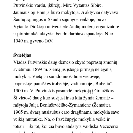
Putvinskio vardu, įkūrėjų. Mirė Vytautas Sibire.
Jauniausioji Emilija buvo mokytoja. Ji aktyviai dalyvavo
Šaulių sąjungos ir Skautų sąjungos veikloje, buvo
Vytauto Didžiojo universiteto šaulių moterų organizatorė
ir pirmininkė, aktyviai bendradarbiavo spaudoje. Nuo
1949 m. gyveno JAV.
Švietėjas
Vladas Putvinskis daug dėmesio skyrė paprastų žmonių
švietimui. 1899 m. žiemą jis įsteigė pirmąją nelegalią
mokyklą. Vietą jai surado nuošalioje vietovėje,
paprastoje pamiškės trobelėje, vadinamoje „Bubeliu”.
1900 m. V. Putvinskis pasamdė mokytoją į Graužikus.
Ši vietovė daug kuo susijusi ir su kita žymia žemaite –
rašytoja Julija Beniuševičiūte-Žymantiene (Žemaite).
1905 m. dvarą nusiaubus caro dragūnams, mokykla savo
veiklą nutraukė. Na, o Pavėžupyje mokykla veikė ir
toliau – iki tol, kol čia buvo atidaryta valdiška Vėžežerio