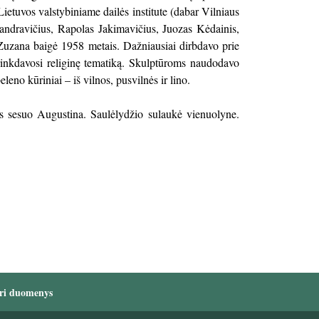
etuvos valstybiniame dailės institute (dabar Vilniaus
andravičius, Rapolas Jakimavičius, Juozas Kėdainis,
Zuzana baigė 1958 metais. Dažniausiai dirbdavo prie
 rinkdavosi religinę tematiką. Skulptūroms naudodavo
eno kūriniai – iš vilnos, pusvilnės ir lino.
os sesuo Augustina. Saulėlydžio sulaukė vienuolyne.
ri duomenys