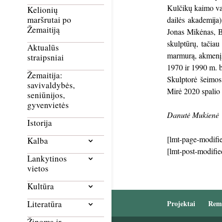
Kulčikų kaimo val
Kelionių
maršrutai po
dailės akademija
Žemaitiją
Jonas Mikėnas, B
skulptūrų, tačiau
Aktualūs
marmurą, akmenį, m
straipsniai
1970 ir 1990 m. b
Žemaitija:
Skulptorė šeimos
savivaldybės,
Mirė 2020 spalio 
seniūnijos,
gyvenvietės
Danutė Mukienė
Istorija
[lmt-page-modifie
Kalba
[lmt-post-modifie
Lankytinos
vietos
Kultūra
Literatūra
Projektai
Rem
Žinoma ir