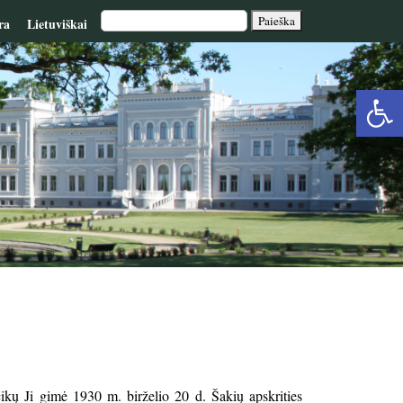
ra
Lietuviškai
Op
too
ikų Ji gimė 1930 m. birželio 20 d. Šakių apskrities