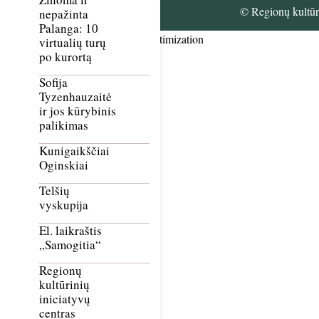
© Regionų kultūri
nepažinta
Palanga: 10
Smush Image Compression and Optimization
virtualių turų
po kurortą
Sofija
Tyzenhauzaitė
ir jos kūrybinis
palikimas
Kunigaikščiai
Oginskiai
Telšių
vyskupija
El. laikraštis
„Samogitia“
Regionų
kultūrinių
iniciatyvų
centras