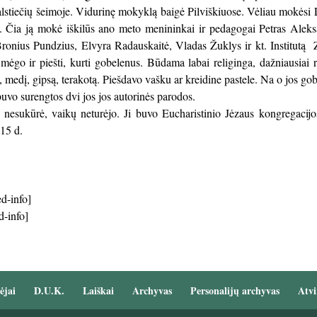
stiečių šeimoje. Vidurinę mokyklą baigė Pilviškiuose. Vėliau mokėsi Li
). Čia ją mokė iškilūs ano meto menininkai ir pedagogai Petras Aleks
ronius Pundzius, Elvyra Radauskaitė, Vladas Žuklys ir kt. Institutą 
 mėgo ir piešti, kurti gobelenus. Būdama labai religinga, dažniausiai
edį, gipsą, terakotą. Piešdavo vašku ar kreidine pastele. Na o jos gobel
uvo surengtos dvi jos jos autorinės parodos.
 nesukūrė, vaikų neturėjo. Ji buvo Eucharistinio Jėzaus kongregacij
15 d.
d-info]
d-info]
ėjai
D.U.K.
Laiškai
Archyvas
Personalijų archyvas
Atvi