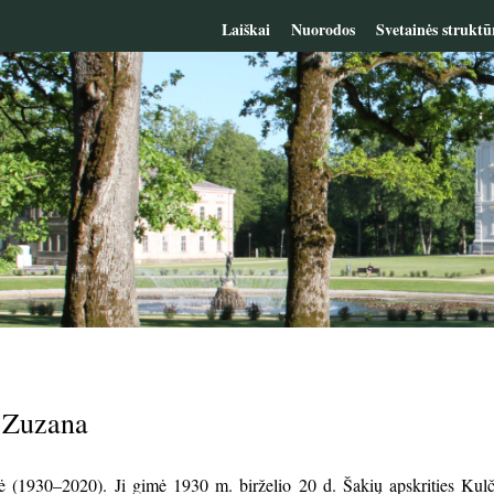
Laiškai
Nuorodos
Svetainės struktū
ė Zuzana
ė (1930–2020). Ji gimė 1930 m. birželio 20 d. Šakių apskrities Kulč