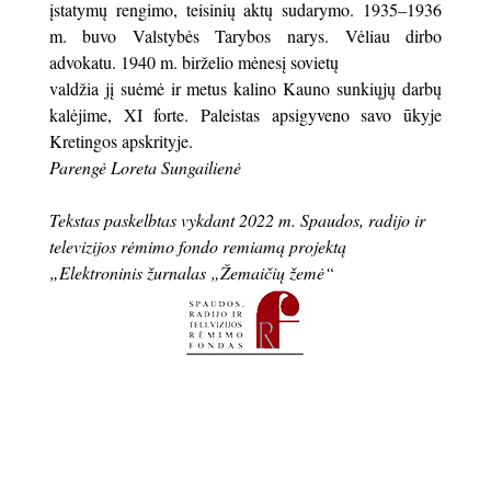
įstatymų rengimo, teisinių aktų sudarymo. 1935–1936
m. buvo Valstybės Tarybos narys. Vėliau dirbo
advokatu. 1940 m. birželio mėnesį sovietų
valdžia jį suėmė ir metus kalino Kauno sunkiųjų darbų
kalėjime, XI forte. Paleistas apsigyveno savo ūkyje
Kretingos apskrityje.
Parengė Loreta Sungailienė
Tekstas paskelbtas vykdant 2022 m. Spaudos, radijo ir
televizijos rėmimo fondo remiamą projektą
„Elektroninis žurnalas „Žemaičių žemė“