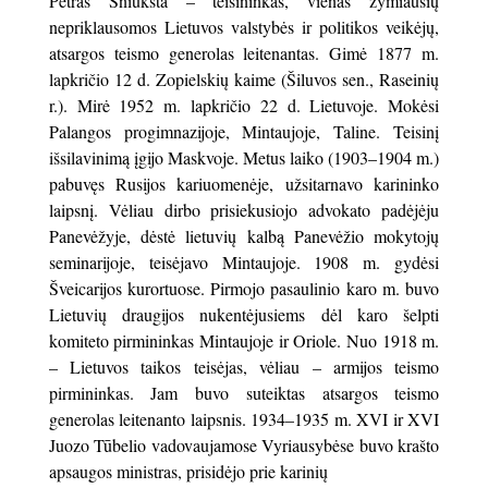
Petras Šniukšta – teisininkas, vienas žymiausių
nepriklausomos Lietuvos valstybės ir politikos veikėjų,
atsargos teismo generolas leitenantas. Gimė 1877 m.
lapkričio 12 d. Zopielskių kaime (Šiluvos sen., Raseinių
r.). Mirė 1952 m. lapkričio 22 d. Lietuvoje. Mokėsi
Palangos progimnazijoje, Mintaujoje, Taline. Teisinį
išsilavinimą įgijo Maskvoje. Metus laiko (1903–1904 m.)
pabuvęs Rusijos kariuomenėje, užsitarnavo karininko
laipsnį. Vėliau dirbo prisiekusiojo advokato padėjėju
Panevėžyje, dėstė lietuvių kalbą Panevėžio mokytojų
seminarijoje, teisėjavo Mintaujoje. 1908 m. gydėsi
Šveicarijos kurortuose. Pirmojo pasaulinio karo m. buvo
Lietuvių draugijos nukentėjusiems dėl karo šelpti
komiteto pirmininkas Mintaujoje ir Oriole. Nuo 1918 m.
– Lietuvos taikos teisėjas, vėliau – armijos teismo
pirmininkas. Jam buvo suteiktas atsargos teismo
generolas leitenanto laipsnis. 1934–1935 m. XVI ir XVI
Juozo Tūbelio vadovaujamose Vyriausybėse buvo krašto
apsaugos ministras, prisidėjo prie karinių