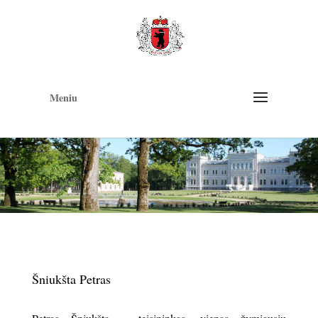
Op
too
Meniu
Šniukšta Petras