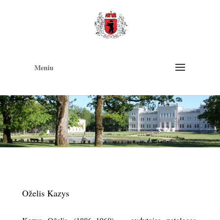
Op
too
Meniu
Oželis Kazys