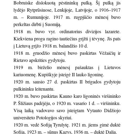
Bobruiske dislokuotą pėstininkų pulką. Šį pulką jis
lydėjo Rytprūsiuose, Lenkijoje, Latvijoje, o 1916–1917
m. – Rumunijoje. 1917 m. rugpjūčio mėnesį buvo
perkeltas dirbti į Suomiją.
1918 m. buvo vyr. ordinatorius divizijos lazarete.
Kiekviena proga ragino tautiečius grįžti į tėvynę. Jis pats
į Lietuvą grįžo 1918 m. balandžio 10 d.
1918 m. gruodžio mėnesį buvo paskirtas Vėžaičių ir
Rietavo apskrities gydytoju.
1919 m. birželio mėnesį pašauktas į Lietuvos
kariuomenę. Kupiškyje įsteigė II lauko ligoninę.
1920 m. sausio 27 d. paskirtas II brigados gydytoju
pulkininku leitenantu.
1920 m. buvo paskirtas Kauno karo ligoninės viršininko
P. Šližiaus padėjėju, o 1920 m. vasario 1 d. – viršininku.
Visą laiką vadovavo savo įsteigtam Vytauto Didžiojo
universiteto Potologijos skyriui.
1920 m. vedė Sofiją Tyrulytę. 1921 m. jiems gimė duktė
Sofija, 1923 m. – sūnus Kazys, 1936 m. – duktė Dalia.