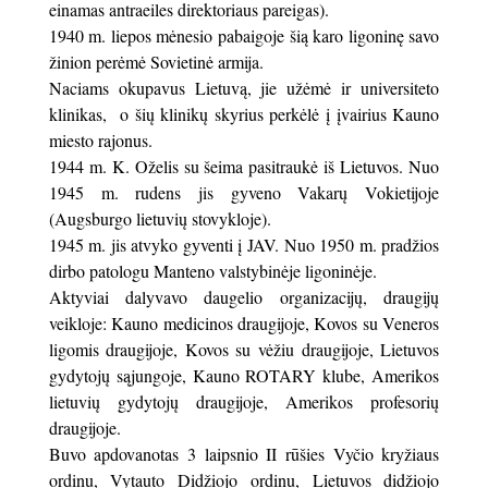
einamas antraeiles direktoriaus pareigas).
1940 m. liepos mėnesio pabaigoje šią karo ligoninę savo
žinion perėmė Sovietinė armija.
Naciams okupavus Lietuvą, jie užėmė ir universiteto
klinikas, o šių klinikų skyrius perkėlė į įvairius Kauno
miesto rajonus.
1944 m. K. Oželis su šeima pasitraukė iš Lietuvos. Nuo
1945 m. rudens jis gyveno Vakarų Vokietijoje
(Augsburgo lietuvių stovykloje).
1945 m. jis atvyko gyventi į JAV. Nuo 1950 m. pradžios
dirbo patologu Manteno valstybinėje ligoninėje.
Aktyviai dalyvavo daugelio organizacijų, draugijų
veikloje: Kauno medicinos draugijoje, Kovos su Veneros
ligomis draugijoje, Kovos su vėžiu draugijoje, Lietuvos
gydytojų sąjungoje, Kauno ROTARY klube, Amerikos
lietuvių gydytojų draugijoje, Amerikos profesorių
draugijoje.
Buvo apdovanotas 3 laipsnio II rūšies Vyčio kryžiaus
ordinu, Vytauto Didžiojo ordinu, Lietuvos didžiojo