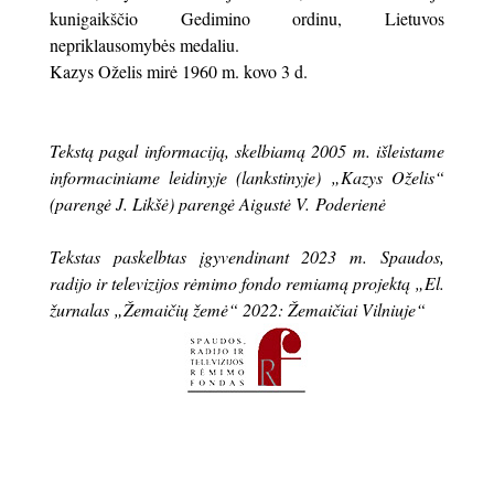
kunigaikščio Gedimino ordinu, Lietuvos
nepriklausomybės medaliu.
Kazys Oželis mirė 1960 m. kovo 3 d.
Tekstą pagal informaciją, skelbiamą 2005 m. išleistame
informaciniame leidinyje (lankstinyje) „Kazys Oželis“
(parengė J. Likšė) pa
rengė Aigustė V. Poderienė
Tekstas paskelbtas įgyvendinant 2023 m. Spaudos,
radijo ir televizijos rėmimo fondo remiamą projektą „El.
žurnalas „Žemaičių žemė“ 2022: Žemaičiai Vilniuje“