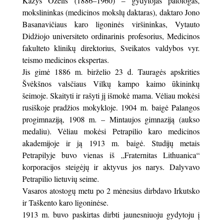
Kazys Oželis (1886–1960) – gydytojas patologas,
mokslininkas (medicinos mokslų daktaras), daktaro Jono
Basanavičiaus karo ligoninės viršininkas, Vytauto
Didžiojo universiteto ordinarinis profesorius, Medicinos
fakulteto klinikų direktorius, Sveikatos valdybos vyr.
teismo medicinos ekspertas.
Jis gimė 1886 m. birželio 23 d. Tauragės apskrities
Švėkšnos valsčiaus Vilkų kampo kaimo ūkininkų
šeimoje. Skaityti ir rašyti jį išmokė mama. Vėliau mokėsi
rusiškoje pradžios mokykloje. 1904 m. baigė Palangos
progimnaziją, 1908 m. – Mintaujos gimnaziją (aukso
medaliu). Vėliau mokėsi Petrapilio karo medicinos
akademijoje ir ją 1913 m. baigė. Studijų metais
Petrapilyje buvo vienas iš „Fraternitas Lithuanica“
korporacijos steigėjų ir aktyvus jos narys. Dalyvavo
Petrapilio lietuvių seime.
Vasaros atostogų metu po 2 mėnesius dirbdavo Irkutsko
ir Taškento karo ligoninėse.
1913 m. buvo paskirtas dirbti jaunesniuoju gydytoju į