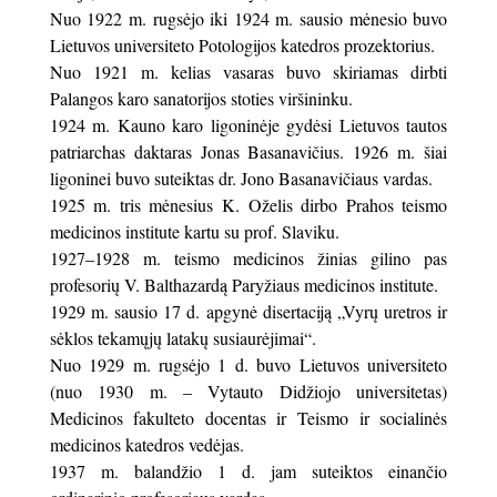
Nuo 1922 m. rugsėjo iki 1924 m. sausio mėnesio buvo
Lietuvos universiteto Potologijos katedros prozektorius.
Nuo 1921 m. kelias vasaras buvo skiriamas dirbti
Palangos karo sanatorijos stoties viršininku.
1924 m. Kauno karo ligoninėje gydėsi Lietuvos tautos
patriarchas daktaras Jonas Basanavičius. 1926 m. šiai
ligoninei buvo suteiktas dr. Jono Basanavičiaus vardas.
1925 m. tris mėnesius K. Oželis dirbo Prahos teismo
medicinos institute kartu su prof. Slaviku.
1927–1928 m. teismo medicinos žinias gilino pas
profesorių V. Balthazardą Paryžiaus medicinos institute.
1929 m. sausio 17 d. apgynė disertaciją „Vyrų uretros ir
sėklos tekamųjų latakų susiaurėjimai“.
Nuo 1929 m. rugsėjo 1 d. buvo Lietuvos universiteto
(nuo 1930 m. – Vytauto Didžiojo universitetas)
Medicinos fakulteto docentas ir Teismo ir socialinės
medicinos katedros vedėjas.
1937 m. balandžio 1 d. jam suteiktos einančio