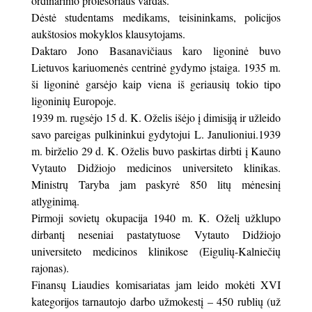
ordinarinio profesoriaus vardas.
Dėstė studentams medikams, teisininkams, policijos
aukštosios mokyklos klausytojams.
Daktaro Jono Basanavičiaus karo ligoninė buvo
Lietuvos kariuomenės centrinė gydymo įstaiga. 1935 m.
ši ligoninė garsėjo kaip viena iš geriausių tokio tipo
ligoninių Europoje.
1939 m. rugsėjo 15 d. K. Oželis išėjo į dimisiją ir užleido
savo pareigas pulkininkui gydytojui L. Janulioniui.1939
m. birželio 29 d. K. Oželis buvo paskirtas dirbti į Kauno
Vytauto Didžiojo medicinos universiteto klinikas.
Ministrų Taryba jam paskyrė 850 litų mėnesinį
atlyginimą.
Pirmoji sovietų okupacija 1940 m. K. Oželį užklupo
dirbantį neseniai pastatytuose Vytauto Didžiojo
universiteto medicinos klinikose (Eigulių-Kalniečių
rajonas).
Finansų Liaudies komisariatas jam leido mokėti XVI
kategorijos tarnautojo darbo užmokestį – 450 rublių (už